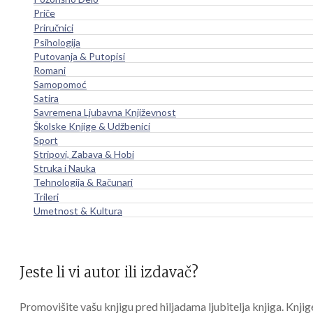
Priče
Priručnici
Psihologija
Putovanja & Putopisi
Romani
Samopomoć
Satira
Savremena Ljubavna Književnost
Školske Knjige & Udžbenici
Sport
Stripovi, Zabava & Hobi
Struka i Nauka
Tehnologija & Računari
Trileri
Umetnost & Kultura
Jeste li vi autor ili izdavač?
Promovišite vašu knjigu pred hiljadama ljubitelja knjiga. Knjig