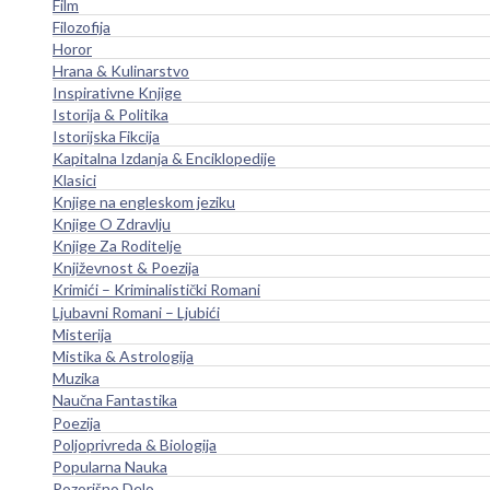
Film
Filozofija
Horor
Hrana & Kulinarstvo
Inspirativne Knjige
Istorija & Politika
Istorijska Fikcija
Kapitalna Izdanja & Enciklopedije
Klasici
Knjige na engleskom jeziku
Knjige O Zdravlju
Knjige Za Roditelje
Književnost & Poezija
Krimići – Kriminalistički Romani
Ljubavni Romani – Ljubići
Misterija
Mistika & Astrologija
Muzika
Naučna Fantastika
Poezija
Poljoprivreda & Biologija
Popularna Nauka
Pozorišno Delo