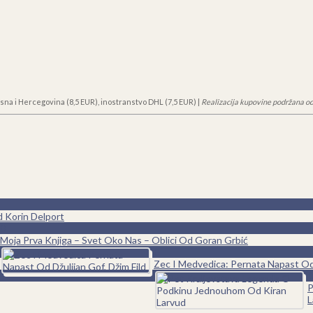
sna i Hercegovina (8,5 EUR), inostranstvo DHL (7,5 EUR) |
Realizacija kupovine podržana od
d Korin Delport
0
Moja Prva Knjiga – Svet Oko Nas – Oblici Od Goran Grbić
0
Zec I Medvedica: Pernata Napast Od 
0
P
L