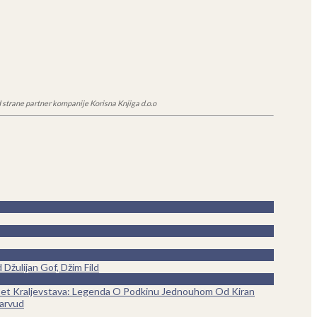
 strane partner kompanije Korisna Knjiga d.o.o
Džulijan Gof, Džim Fild
et Kraljevstava: Legenda O Podkinu Jednouhom Od Kiran
arvud