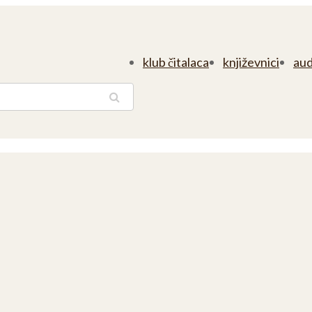
klub čitalaca
književnici
aud
traga