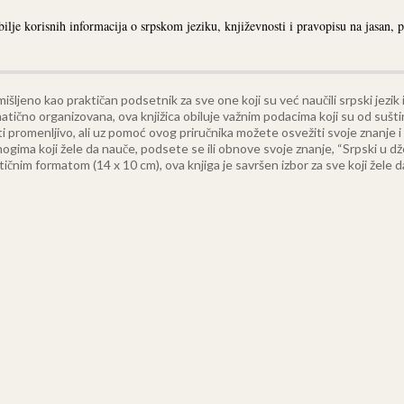
ilje korisnih informacija o srpskom jeziku, književnosti i pravopisu na jasan, p
šljeno kao praktičan podsetnik za sve one koji su već naučili srpski jezik i k
atično organizovana, ova knjižica obiluje važnim podacima koji su od sušti
 promenljivo, ali uz pomoć ovog priručnika možete osvežiti svoje znanje i 
gima koji žele da nauče, podsete se ili obnove svoje znanje, “Srpski u d
čnim formatom (14 x 10 cm), ova knjiga je savršen izbor za sve koji žele da 