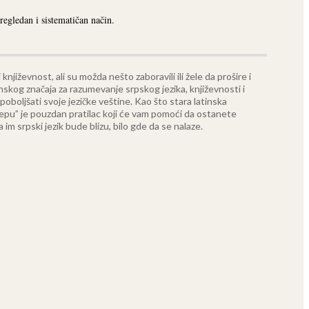
regledan i sistematičan način.
njiževnost, ali su možda nešto zaboravili ili žele da prošire i
nskog značaja za razumevanje srpskog jezika, književnosti i
poboljšati svoje jezičke veštine. Kao što stara latinska
žepu” je pouzdan pratilac koji će vam pomoći da ostanete
im srpski jezik bude blizu, bilo gde da se nalaze.