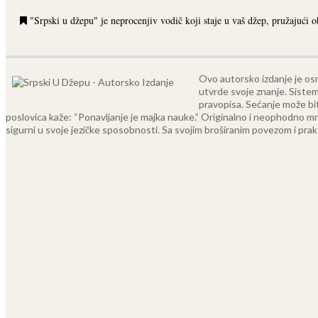
"Srpski u džepu" je neprocenjiv vodič koji staje u vaš džep, pružajući ob
Ovo autorsko izdanje je osmi
utvrde svoje znanje.
Sistem
pravopisa. Sećanje može biti
poslovica kaže: “Ponavljanje je majka nauke.”
Originalno i neophodno mno
sigurni u svoje jezičke sposobnosti. Sa svojim broširanim povezom i prakti