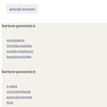
autorski program
korisne poveznice
preuzimanje
tehnička podrška
pravila privatnosti
besplatne knjige
korisne poveznice
o nama
uslovi korištenja
autorski program
blog