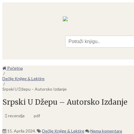
Pre
Početna
/
Dečije Knjige & Lektire
/
Srpski U Džepu – Autorsko Izdanje
Srpski U Džepu – Autorsko Izdanje
recenzija
pdf
15. Aprila 2024.
Dečije Knjige & Lektire
Nema komentara