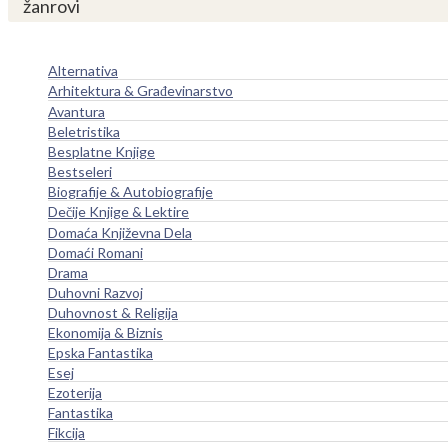
žanrovi
Alternativa
Arhitektura & Građevinarstvo
Avantura
Beletristika
Besplatne Knjige
Bestseleri
Biografije & Autobiografije
Dečije Knjige & Lektire
Domaća Književna Dela
Domaći Romani
Drama
Duhovni Razvoj
Duhovnost & Religija
Ekonomija & Biznis
Epska Fantastika
Esej
Ezoterija
Fantastika
Fikcija