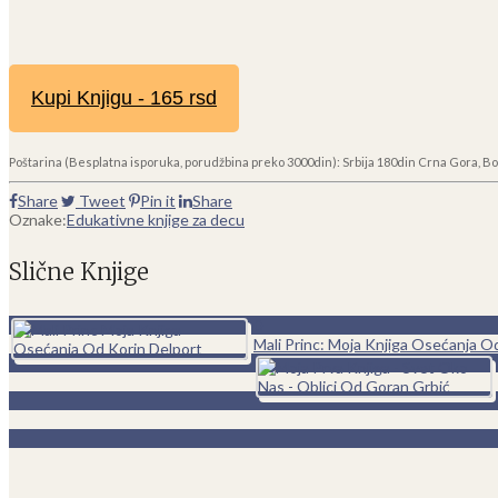
Kupi Knjigu - 165 rsd
Poštarina (Besplatna isporuka, porudžbina preko 3000din): Srbija 180din Crna Gora, Bo
Share
Tweet
Pin it
Share
Oznake:
Edukativne knjige za decu
Slične Knjige
0
Mali Princ: Moja Knjiga Osećanja O