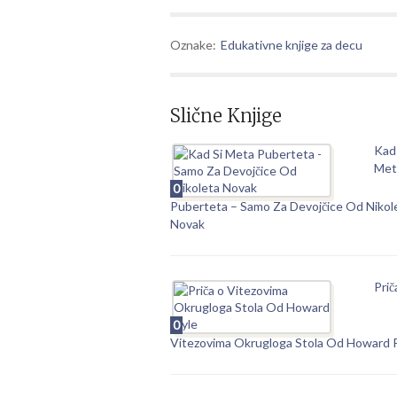
Oznake:
Edukativne knjige za decu
Slične Knjige
Kad 
Met
0
Puberteta – Samo Za Devojčice Od Nikol
Novak
Prič
0
Vitezovima Okrugloga Stola Od Howard 