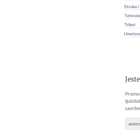
Struka i
Tehnolo
Trileri
Umetnos
Jeste
Promov
ljubite
savrše
autor