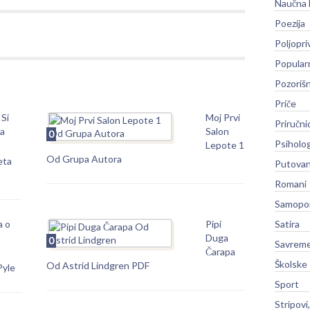
Naučna 
Poezija
Poljopri
Popular
Pozoriš
Priče
Si
Moj Prvi
Priručni
a
Salon
0
Psiholog
Lepote 1
Od Grupa Autora
eta
Putovan
Romani
Samopo
a o
Pipi
Satira
Duga
0
Savreme
Čarapa
Školske
Od Astrid Lindgren PDF
Pyle
Sport
Stripovi