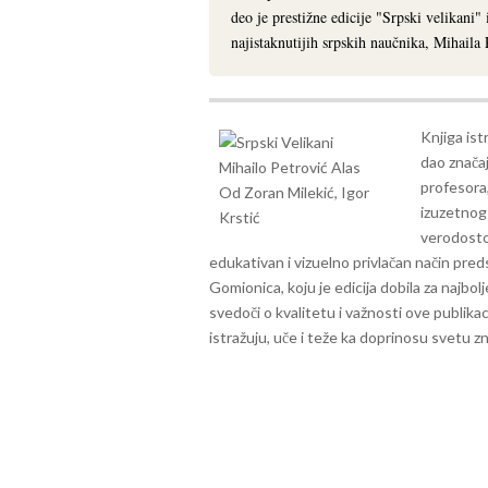
deo je prestižne edicije "Srpski velikani"
najistaknutijih srpskih naučnika, Mihaila 
Knjiga ist
dao značaj
profesora
izuzetnog
verodostoj
edukativan i vizuelno privlačan način preds
Gomionica, koju je edicija dobila za najbol
svedoči o kvalitetu i važnosti ove publika
istražuju, uče i teže ka doprinosu svetu zn