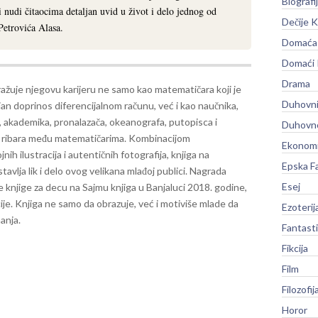
Biografi
 i nudi čitaocima detaljan uvid u život i delo jednog od
Dečije K
Petrovića Alasa.
Domaća 
Domaći
Drama
ražuje njegovu karijeru ne samo kao matematičara koji je
Duhovni
an doprinos diferencijalnom računu, već i kao naučnika,
, akademika, pronalazača, okeanografa, putopisca i
Duhovno
 ribara među matematičarima.
Kombinacijom
Ekonomi
nih ilustracija i autentičnih fotografija, knjiga na
Epska F
tavlja lik i delo ovog velikana mlađoj publici. Nagrada
Esej
je knjige za decu na Sajmu knjiga u Banjaluci 2018. godine,
cije. Knjiga ne samo da obrazuje, već i motiviše mlade da
Ezoterij
anja.
Fantast
Fikcija
Film
Filozofij
Horor