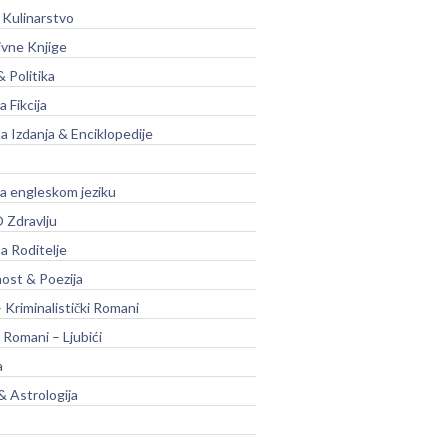
 Kulinarstvo
ivne Knjige
& Politika
a Fikcija
a Izdanja & Enciklopedije
na engleskom jeziku
 Zdravlju
a Roditelje
nost & Poezija
– Kriminalistički Romani
 Romani – Ljubići
a
& Astrologija