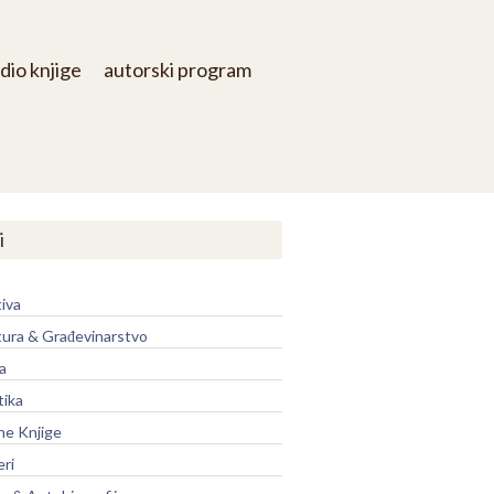
dio knjige
autorski program
i
iva
tura & Građevinarstvo
a
tika
ne Knjige
eri