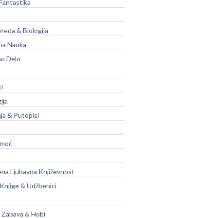
Fantastika
vreda & Biologija
na Nauka
no Delo
ci
ija
ja & Putopisi
moć
na Ljubavna Književnost
 Knjige & Udžbenici
, Zabava & Hobi