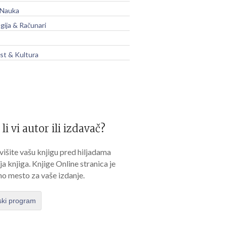
 Nauka
gija & Računari
t & Kultura
 li vi autor ili izdavač?
išite vašu knjigu pred hiljadama
lja knjiga. Knjige Online stranica je
no mesto za vaše izdanje.
ski program