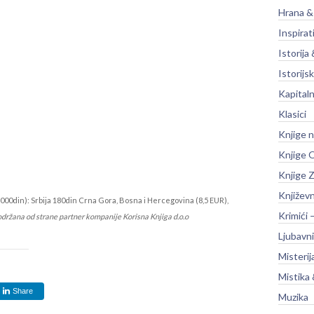
Hrana &
Inspirat
Istorija 
Istorijsk
Kapitaln
Klasici
Knjige 
Knjige O
Knjige Z
Književ
000din): Srbija 180din Crna Gora, Bosna i Hercegovina (8,5 EUR),
Krimići 
održana od strane partner kompanije Korisna Knjiga d.o.o
Ljubavni
Misterij
Mistika 
Share
Muzika