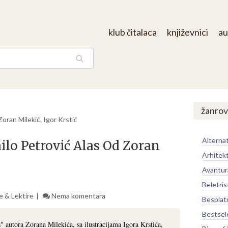
klub čitalaca
književnici
au
aga
žanrov
Zoran Milekić, Igor Krstić
Alternat
ilo Petrović Alas Od Zoran
Arhitek
Avantur
Beletris
e & Lektire
Nema komentara
Besplat
Bestsel
" autora Zorana Milekića, sa ilustracijama Igora Krstića,