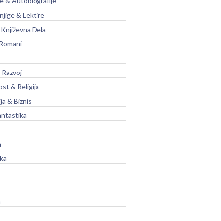
je & Autobiografije
njige & Lektire
Književna Dela
 Romani
 Razvoj
st & Religija
ja & Biznis
antastika
a
ika
a