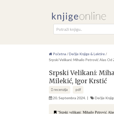
Pretr
Početna
/
Dečije Knjige & Lektire
/
Srpski Velikani: Mihailo Petrović Alas Od 
Srpski Velikani: Miha
Milekić, Igor Krstić
recenzija
pdf
20. Septembra 2024.
Dečije Knjig
"Srpski velikani: Mihailo Petrović Alas