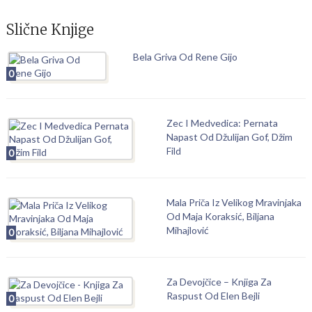
Slične Knjige
Bela Griva Od Rene Gijo
0
Zec I Medvedica: Pernata
Napast Od Džulijan Gof, Džim
Fild
0
Mala Priča Iz Velikog Mravinjaka
Od Maja Koraksić, Biljana
Mihajlović
0
Za Devojčice – Knjiga Za
Raspust Od Elen Bejli
0