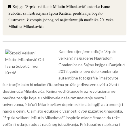
Knjiga "Srpski velikani: Milutin Milanković" autorke Ivane
Subotić, sa ilustracijama Igora Krstića, predstavlja bogato
ilustrovani životopis jednog od najistaknutijih naučnika 20. veka,
Milutina Milankovića.
Kao deo cijenjene edicije “Srpski
velikani”, nagrađene Nagradom
Gomionica na Sajmu knjiga u Banjaluci
2018. godine, ovo delo kombinuje
autentične fotografije i maštovite
ilustracije kako bi mladim čitaocima pružilo jedinstven uvid u život i
dostignuća Milankovića.
Knjiga vodi čitaoce kroz revolucionarne
naučne teorije koje su oblikovale naše razumevanje sveta i
univerzuma, ističući Milankovićev doprinos klimatologiji, astronomiji i
nauci u celini. Osim što edukuje o važnosti ovog izuzetnog naučnika,
“Srpski velikani: Milutin Milanković” inspiriše mlade čitaoce da teže
veličini i otkriju radost naučnog istraživanja. Pristupačno napisana i