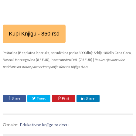
Kupi Knjigu - 850 rsd
Poštarina (Besplatna isporuka, porudžbina preko 3000din): Srbija 180din Crna Gora,
Bosna i Hercegovina (8,5 EUR), inostranstvo DHL (7,5 EUR) |
Realizacija kupovine
podržana od strane partner kompanije Korisna Knjiga d.o.o
Share
Tweet
Pin it
Share
Oznake:
Edukativne knjige za decu