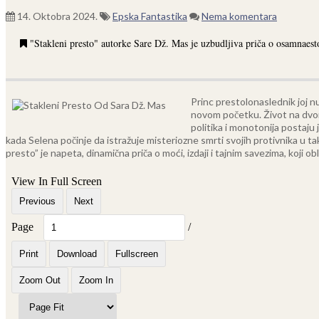
14. Oktobra 2024.
Epska Fantastika
Nema komentara
"Stakleni presto" autorke Sare Dž. Mas je uzbudljiva priča o osamnaesto
Princ prestolonaslednik joj n
novom početku.
Život na dvo
politika i monotonija postaju 
kada Selena počinje da istražuje misteriozne smrti svojih protivnika u tak
presto” je napeta, dinamična priča o moći, izdaji i tajnim savezima, koji o