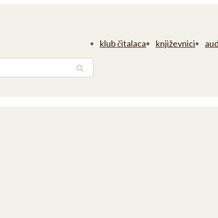
klub čitalaca
književnici
aud
traga