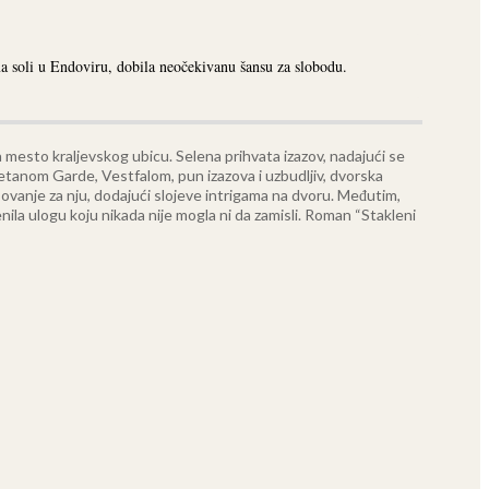
ma soli u Endoviru, dobila neočekivanu šansu za slobodu.
mesto kraljevskog ubicu. Selena prihvata izazov, nadajući se
petanom Garde, Vestfalom, pun izazova i uzbudljiv, dvorska
esovanje za nju, dodajući slojeve intrigama na dvoru.
Međutim,
enila ulogu koju nikada nije mogla ni da zamisli. Roman “Stakleni