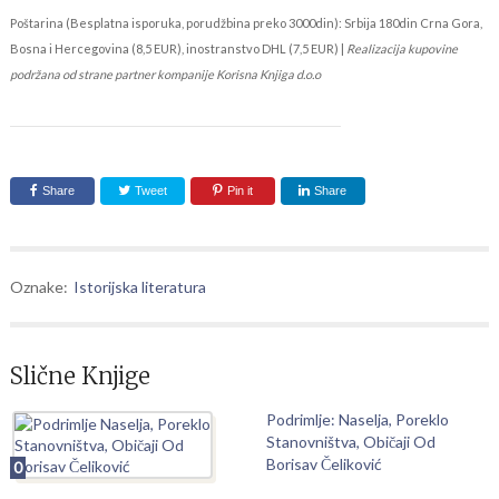
Poštarina (Besplatna isporuka, porudžbina preko 3000din): Srbija 180din Crna Gora,
Bosna i Hercegovina (8,5 EUR), inostranstvo DHL (7,5 EUR) |
Realizacija kupovine
podržana od strane partner kompanije Korisna Knjiga d.o.o
Share
Tweet
Pin it
Share
Oznake:
Istorijska literatura
Slične Knjige
Podrimlje: Naselja, Poreklo
Stanovništva, Običaji Od
Borisav Čeliković
0