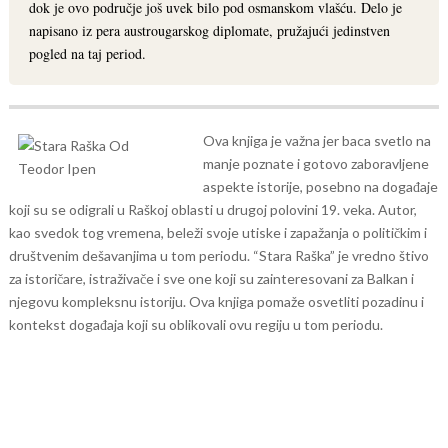
dok je ovo područje još uvek bilo pod osmanskom vlašću. Delo je
napisano iz pera austrougarskog diplomate, pružajući jedinstven
pogled na taj period.
Ova knjiga je važna jer baca svetlo na
manje poznate i gotovo zaboravljene
aspekte istorije, posebno na događaje
koji su se odigrali u Raškoj oblasti u drugoj polovini 19. veka. Autor,
kao svedok tog vremena, beleži svoje utiske i zapažanja o političkim i
društvenim dešavanjima u tom periodu.
“Stara Raška” je vredno štivo
za istoričare, istraživače i sve one koji su zainteresovani za Balkan i
njegovu kompleksnu istoriju. Ova knjiga pomaže osvetliti pozadinu i
kontekst događaja koji su oblikovali ovu regiju u tom periodu.