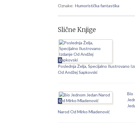
Oznake:
Humoristička fantastika
Slične Knjige
0
Poslednja Želja, Specijalno Ilustrovano Iz
Od Andžej Sapkovski
Bio
Jed
0
Jed
Narod Od Mirko Mladenović