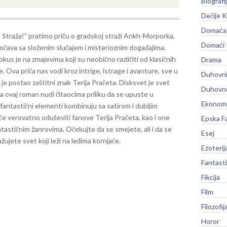
Biografi
Dečije K
Domaća 
 Straža!” pratimo priču o gradskoj straži Ankh-Morporka,
Domaći
očava sa složenim slučajem i misterioznim događajima.
fokus je na zmajevima koji su neobično različiti od klasičnih
Drama
 Ova priča nas vodi kroz intrige, istrage i avanture, sve u
Duhovni
je postao zaštitni znak Terija Pračeta.
Disksvet je svet
Duhovno
 a ovaj roman nudi čitaocima priliku da se upuste u
Ekonomi
 fantastični elementi kombinuju sa satirom i dubljim
a će verovatno oduševiti fanove Terija Pračeta, kao i one
Epska F
ntastičnim žanrovima. Očekujte da se smejete, ali i da se
Esej
ujete svet koji leži na leđima kornjače.
Ezoterij
Fantast
Fikcija
Film
Filozofij
Horor