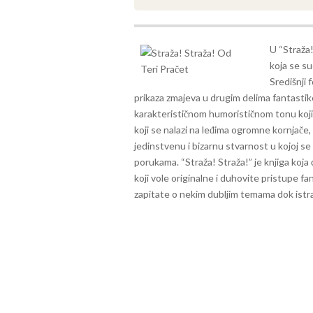
U “Straža!
koja se su
Središnji 
prikaza zmajeva u drugim delima fantastike.
karakterističnom humorističnom tonu koji 
koji se nalazi na leđima ogromne kornjače,
jedinstvenu i bizarnu stvarnost u kojoj se
porukama.
“Straža! Straža!” je knjiga koj
koji vole originalne i duhovite pristupe fa
zapitate o nekim dubljim temama dok istraž