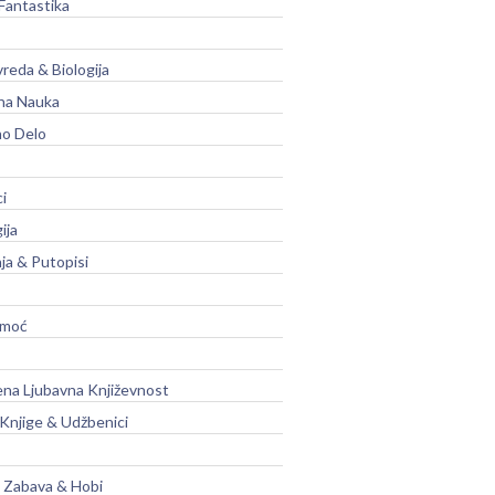
Fantastika
vreda & Biologija
na Nauka
no Delo
ci
ija
ja & Putopisi
moć
na Ljubavna Književnost
 Knjige & Udžbenici
, Zabava & Hobi