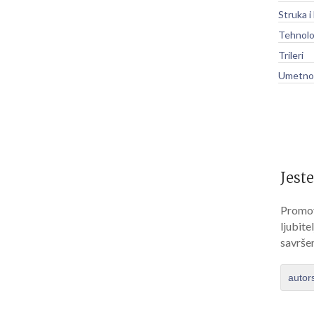
Struka i
Tehnolo
Trileri
Umetnos
Jeste
Promov
ljubite
savrše
autor