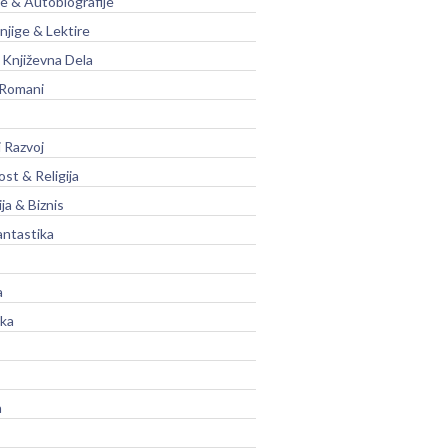
je & Autobiografije
njige & Lektire
Književna Dela
 Romani
 Razvoj
st & Religija
ja & Biznis
antastika
a
ika
a