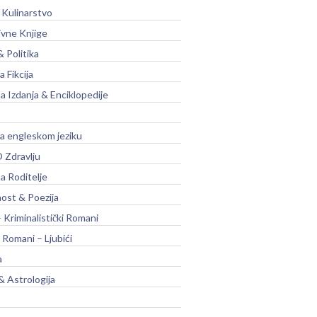
 Kulinarstvo
ivne Knjige
& Politika
a Fikcija
a Izdanja & Enciklopedije
na engleskom jeziku
 Zdravlju
a Roditelje
nost & Poezija
– Kriminalistički Romani
 Romani – Ljubići
a
& Astrologija