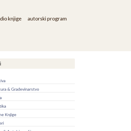
dio knjige
autorski program
i
iva
tura & Građevinarstvo
a
tika
ne Knjige
eri