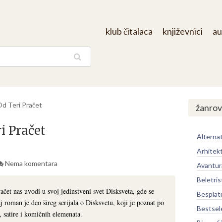
klub čitalaca
književnici
au
aga
Od Teri Pračet
žanrov
i Pračet
Alternat
Arhitek
Nema komentara
Avantur
Beletris
ačet nas uvodi u svoj jedinstveni svet Disksveta, gde se
Besplat
j roman je deo šireg serijala o Disksvetu, koji je poznat po
Bestsel
, satire i komičnih elemenata.