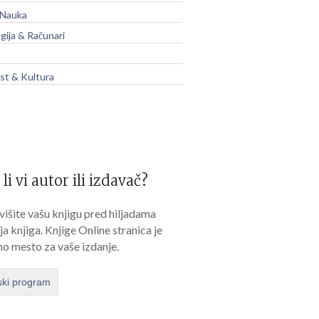
 Nauka
gija & Računari
t & Kultura
 li vi autor ili izdavač?
išite vašu knjigu pred hiljadama
lja knjiga. Knjige Online stranica je
no mesto za vaše izdanje.
ski program