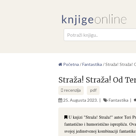
Pretr
Početna
/
Fantastika
/
Straža! Straža! 
Straža! Straža! Od Ter
recenzija
pdf
25. Augusta 2023.
Fantastika
U knjizi "Straža! Straža!" autor Teri Pr
fantastično i humoristično isprepliću. Ova
svojoj jedinstvenoj kombinaciji fantastike