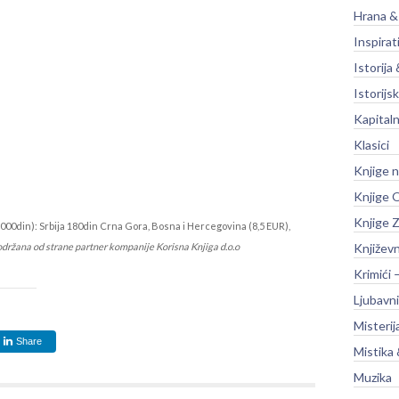
Hrana &
Inspirat
Istorija 
Istorijsk
Kapitaln
Klasici
Knjige 
Knjige O
Knjige Z
000din): Srbija 180din Crna Gora, Bosna i Hercegovina (8,5 EUR),
održana od strane partner kompanije Korisna Knjiga d.o.o
Književ
Krimići 
Ljubavni
Misterij
Share
Mistika 
Muzika