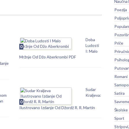
Naučna 
Poezija
Poljopri
Popular
Pozoriš
Doba
Priče
Ludosti
0
I: Malo
Priručni
Mržnje Od Džo Aberkrombi PDF
Psiholog
danje
Putovan
Romani
Samopo
Sudar
Satira
nom
Kraljeva:
an
Savreme
0
Ilustrovano Izdanje Od Džordž R. R. Martin
Školske
Sport
Stripovi