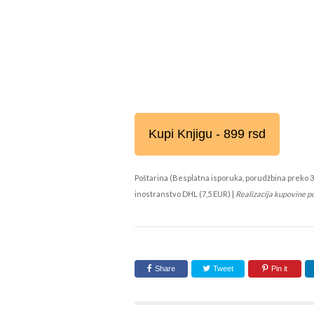
Kupi Knjigu - 899 rsd
Poštarina (Besplatna isporuka, porudžbina preko 3
inostranstvo DHL (7,5 EUR) |
Realizacija kupovine p
Share
Tweet
Pin it