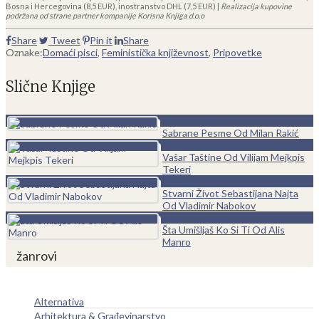
Bosna i Hercegovina (8,5 EUR), inostranstvo DHL (7,5 EUR) |
Realizacija kupovine
podržana od strane partner kompanije Korisna Knjiga d.o.o
Share
Tweet
Pin it
Share
Oznake:
Domaći pisci
,
Feministička književnost
,
Pripovetke
Slične Knjige
0
Sabrane Pesme Od Milan Rakić
0
Vašar Taštine Od Vilijam Mejkpis
Tekeri
0
Stvarni Život Sebastijana Najta
Od Vladimir Nabokov
0
Šta Umišljaš Ko Si Ti Od Alis
Manro
žanrovi
Alternativa
Arhitektura & Građevinarstvo