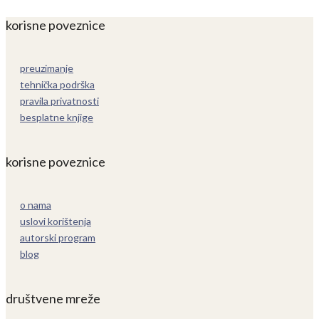
korisne poveznice
preuzimanje
tehnička podrška
pravila privatnosti
besplatne knjige
korisne poveznice
o nama
uslovi korištenja
autorski program
blog
društvene mreže