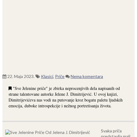
22. Maja 2023.
Klasici
,
Priče
Nema komentara
"Sve Jelenine priče" je zbirka neprocenjivih dela napisanih od
strane talentovane autorke Jelene J. Dimitrijević. U ovoj knjizi,
Dimitrijevićeva nas vodi na putovanje kroz bogatu paletu ljudskih
emocija, duboke introspekcije i nežnog portretisanja života.
Svaka priča
predstavlja mali