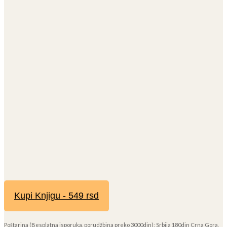
Kupi Knjigu - 549 rsd
Poštarina (Besplatna isporuka, porudžbina preko 3000din): Srbija 180din Crna Gora,