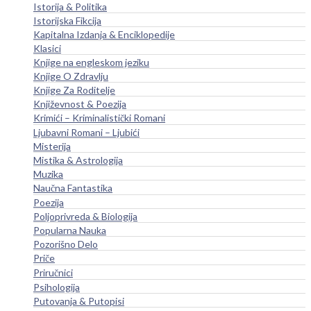
Istorija & Politika
Istorijska Fikcija
Kapitalna Izdanja & Enciklopedije
Klasici
Knjige na engleskom jeziku
Knjige O Zdravlju
Knjige Za Roditelje
Književnost & Poezija
Krimići – Kriminalistički Romani
Ljubavni Romani – Ljubići
Misterija
Mistika & Astrologija
Muzika
Naučna Fantastika
Poezija
Poljoprivreda & Biologija
Popularna Nauka
Pozorišno Delo
Priče
Priručnici
Psihologija
Putovanja & Putopisi