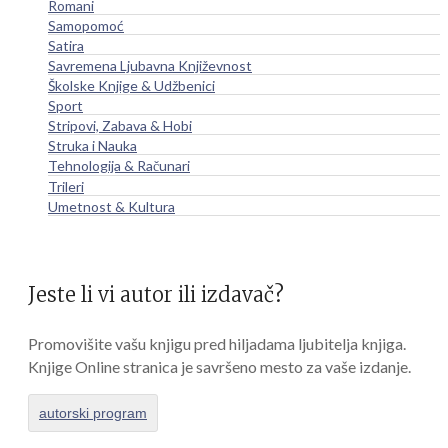
Romani
Samopomoć
Satira
Savremena Ljubavna Književnost
Školske Knjige & Udžbenici
Sport
Stripovi, Zabava & Hobi
Struka i Nauka
Tehnologija & Računari
Trileri
Umetnost & Kultura
Jeste li vi autor ili izdavač?
Promovišite vašu knjigu pred hiljadama ljubitelja knjiga.
Knjige Online stranica je savršeno mesto za vaše izdanje.
autorski program