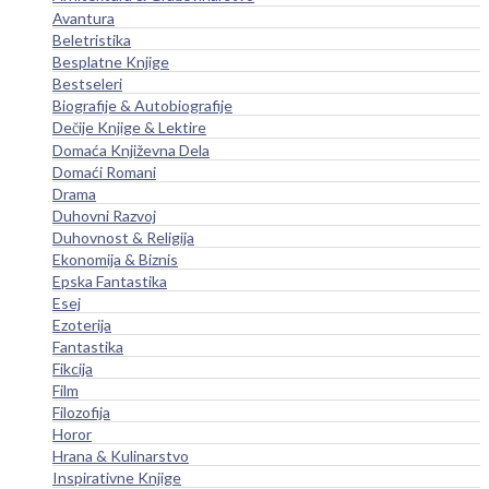
Avantura
Beletristika
Besplatne Knjige
Bestseleri
Biografije & Autobiografije
Dečije Knjige & Lektire
Domaća Književna Dela
Domaći Romani
Drama
Duhovni Razvoj
Duhovnost & Religija
Ekonomija & Biznis
Epska Fantastika
Esej
Ezoterija
Fantastika
Fikcija
Film
Filozofija
Horor
Hrana & Kulinarstvo
Inspirativne Knjige