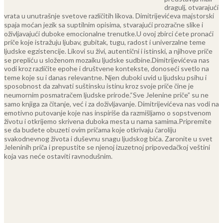
dragulj, otvarajući
vrata u unutrašnje svetove različitih likova. Dimitrijevićeva majstorski
spaja moćan jezik sa suptilnim opisima, stvarajući prozračne slike i
oživljavajući duboke emocionalne trenutke.
U ovoj zbirci ćete pronaći
priče koje istražuju ljubav, gubitak, tugu, radost i univerzalne teme
ljudske egzistencije. Likovi su živi, autentični i istinski, a njihove priče
se prepliću u složenom mozaiku ljudske sudbine.
Dimitrijevićeva nas
vodi kroz različite epohe i društvene kontekste, donoseći svetlo na
teme koje su i danas relevantne. Njen duboki uvid u ljudsku psihu i
sposobnost da zahvati suštinsku istinu kroz svoje priče čine je
neumornim posmatračem ljudske prirode.
“Sve Jelenine priče” su ne
samo knjiga za čitanje, već i za doživljavanje. Dimitrijevićeva nas vodi na
emotivno putovanje koje nas inspiriše da razmišljamo o sopstvenom
životu i otkrijemo skrivena duboka mesta u nama samima.
Pripremite
se da budete obuzeti ovim pričama koje otkrivaju čaroliju
svakodnevnog života i duševnu snagu ljudskog bića. Zaronite u svet
Jeleninih priča i prepustite se njenoj izuzetnoj pripovedačkoj veštini
koja vas neće ostaviti ravnodušnim.