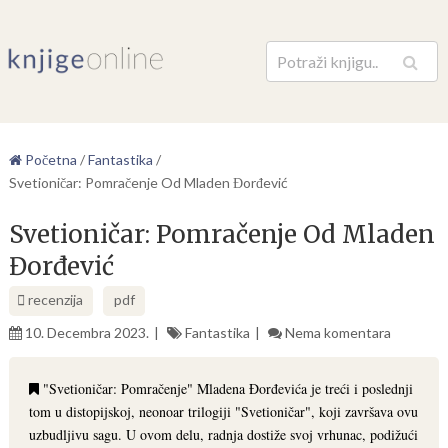
Pretraga
Početna
/
Fantastika
/
Svetioničar: Pomračenje Od Mladen Đorđević
Svetioničar: Pomračenje Od Mladen
Đorđević
recenzija
pdf
10. Decembra 2023.
Fantastika
Nema komentara
"Svetioničar: Pomračenje" Mladena Đorđevića je treći i poslednji
tom u distopijskoj, neonoar trilogiji "Svetioničar", koji završava ovu
uzbudljivu sagu. U ovom delu, radnja dostiže svoj vrhunac, podižući