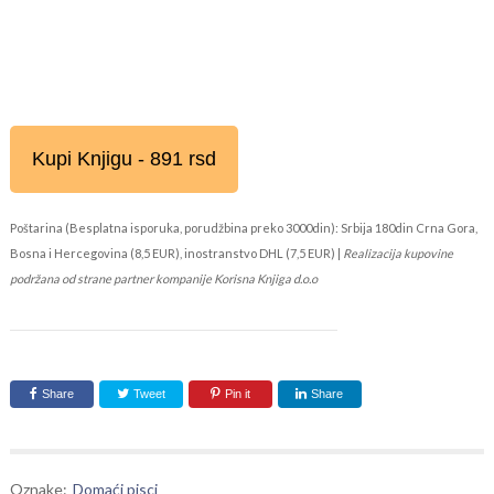
Kupi Knjigu - 891 rsd
Poštarina (Besplatna isporuka, porudžbina preko 3000din): Srbija 180din Crna Gora,
Bosna i Hercegovina (8,5 EUR), inostranstvo DHL (7,5 EUR) |
Realizacija kupovine
podržana od strane partner kompanije Korisna Knjiga d.o.o
Share
Tweet
Pin it
Share
Oznake:
Domaći pisci