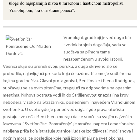
uloge do najopasnijih nivoa u mračnom i haotičnom metropolisu
Vranolujnom, "sa one strane ponoći".
Vranolujni, grad koji je već dugo bio
svedok brojnih događaja, sada se
suočava sa plimom tame
nezapamćenom u svojoj istoriji.
Vesnici oluje su preneli svoju poruku, a dugo skriveno zlo se
probudilo, najavljujući presudu koja će uzdrmati temelje sudbine na
kojima grad počiva.
Glavni protagonisti, Ben Foster i Elena Rodriguez,
suočavaju se sa ovim pitanjima, tragajući za odgovorima na opasnim
mestima. Njihova potraga vodi ih do Stršljenovog gnezda i na krov
nebodera, visoko na Stražarniku, poslednjem i najvećem Vranolujnom
svetioniku. U svetu gde je ponoć već stigla i gde prava utočišta
postaju sve ređa, Ben i Elena moraju da se suoče sa svojim najvećim
izazovima.
“Svetioničar: Pomračenje” je mračna, napeta i emocionalno
nabijena priča koja istražuje granice ljudske izdržljivosti, moći snova i
noćnih mora, te posledice koje naši izbori imaju na svet oko nas.