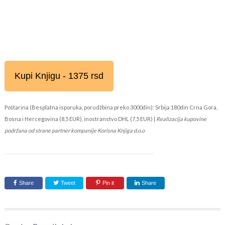
Kupi Knjigu - 1375 rsd
Poštarina (Besplatna isporuka, porudžbina preko 3000din): Srbija 180din Crna Gora,
Bosna i Hercegovina (8,5 EUR), inostranstvo DHL (7,5 EUR) |
Realizacija kupovine
podržana od strane partner kompanije Korisna Knjiga d.o.o
Share
Tweet
Pin it
Share