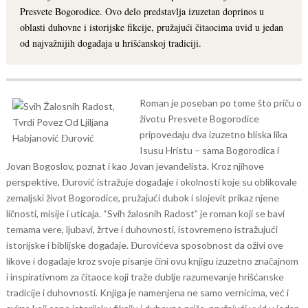
Presvete Bogorodice. Ovo delo predstavlja izuzetan doprinos u
oblasti duhovne i istorijske fikcije, pružajući čitaocima uvid u jedan
od najvažnijih događaja u hrišćanskoj tradiciji.
Roman je poseban po tome što priču o
životu Presvete Bogorodice
pripovedaju dva izuzetno bliska lika
Isusu Hristu – sama Bogorodica i
Jovan Bogoslov, poznat i kao Jovan jevanđelista. Kroz njihove
perspektive, Đurović istražuje događaje i okolnosti koje su oblikovale
zemaljski život Bogorodice, pružajući dubok i slojevit prikaz njene
ličnosti, misije i uticaja.
“Svih žalosnih Radost” je roman koji se bavi
temama vere, ljubavi, žrtve i duhovnosti, istovremeno istražujući
istorijske i biblijske događaje. Đurovićeva sposobnost da oživi ove
likove i događaje kroz svoje pisanje čini ovu knjigu izuzetno značajnom
i inspirativnom za čitaoce koji traže dublje razumevanje hrišćanske
tradicije i duhovnosti.
Knjiga je namenjena ne samo vernicima, već i