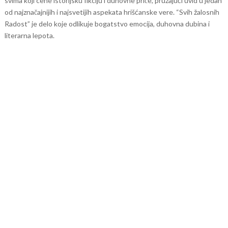
svima koji cene istorijsku fikciju i duhovne priče, pružajući uvid u jedan
od najznačajnijih i najsvetijih aspekata hrišćanske vere. “Svih žalosnih
Radost” je delo koje odlikuje bogatstvo emocija, duhovna dubina i
literarna lepota.