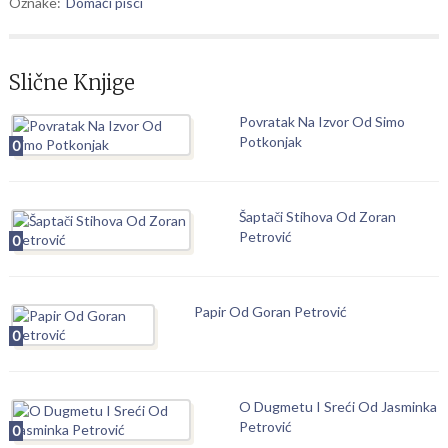
Oznake:
Domaći pisci
Slične Knjige
Povratak Na Izvor Od Simo
Potkonjak
0
Šaptači Stihova Od Zoran
Petrović
0
Papir Od Goran Petrović
0
O Dugmetu I Sreći Od Jasminka
Petrović
0