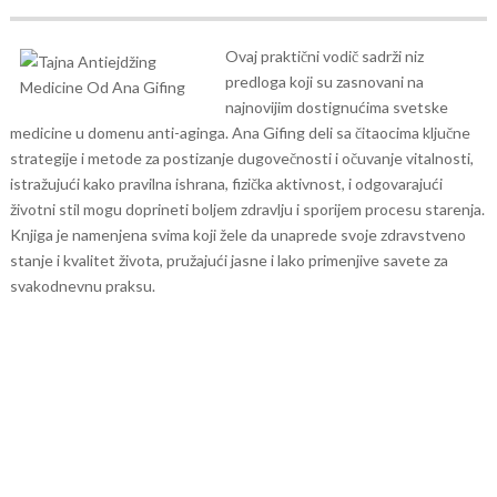
Ovaj praktični vodič sadrži niz
predloga koji su zasnovani na
najnovijim dostignućima svetske
medicine u domenu anti-aginga. Ana Gifing deli sa čitaocima ključne
strategije i metode za postizanje dugovečnosti i očuvanje vitalnosti,
istražujući kako pravilna ishrana, fizička aktivnost, i odgovarajući
životni stil mogu doprineti boljem zdravlju i sporijem procesu starenja.
Knjiga je namenjena svima koji žele da unaprede svoje zdravstveno
stanje i kvalitet života, pružajući jasne i lako primenjive savete za
svakodnevnu praksu.