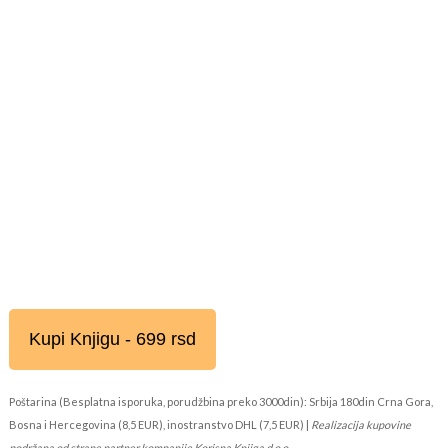
Kupi Knjigu - 699 rsd
Poštarina (Besplatna isporuka, porudžbina preko 3000din): Srbija 180din Crna Gora,
Bosna i Hercegovina (8,5 EUR), inostranstvo DHL (7,5 EUR) |
Realizacija kupovine
podržana od strane partner kompanije Korisna Knjiga d.o.o