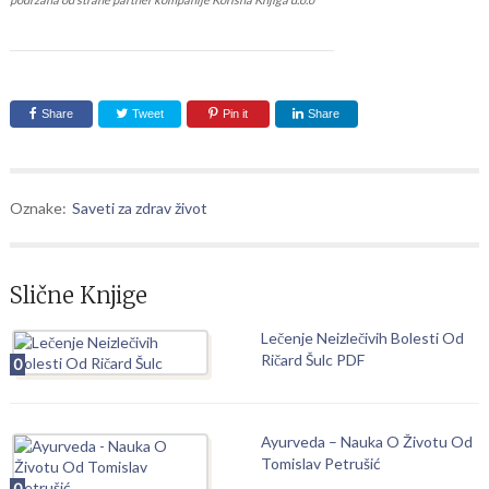
Share
Tweet
Pin it
Share
Oznake:
Saveti za zdrav život
Slične Knjige
Lečenje Neizlečivih Bolesti Od
Ričard Šulc PDF
0
Ayurveda – Nauka O Životu Od
Tomislav Petrušić
0