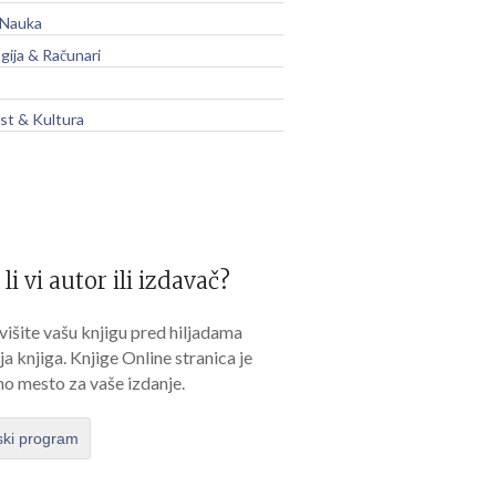
 Nauka
gija & Računari
t & Kultura
 li vi autor ili izdavač?
išite vašu knjigu pred hiljadama
lja knjiga. Knjige Online stranica je
no mesto za vaše izdanje.
ski program