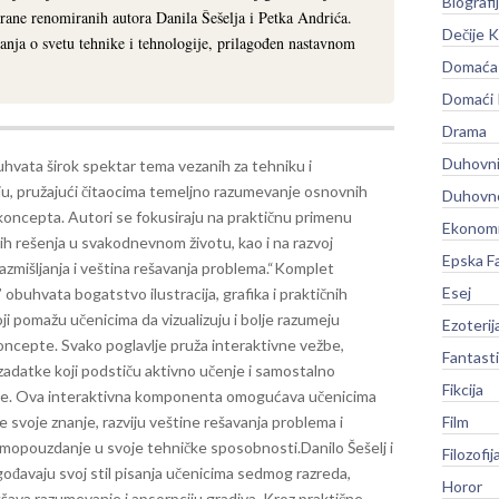
Biografi
rane renomiranih autora Danila Šešelja i Petka Andrića.
Dečije K
anja o svetu tehnike i tehnologije, prilagođen nastavnom
Domaća 
Domaći
Drama
Duhovni
uhvata širok spektar tema vezanih za tehniku i
ju, pružajući čitaocima temeljno razumevanje osnovnih
Duhovno
 koncepta. Autori se fokusiraju na praktičnu primenu
Ekonomi
ih rešenja u svakodnevnom životu, kao i na razvoj
Epska F
razmišljanja i veština rešavanja problema.
“Komplet
Esej
” obuhvata bogatstvo ilustracija, grafika i praktičnih
ji pomažu učenicima da vizualizuju i bolje razumeju
Ezoterij
oncepte. Svako poglavlje pruža interaktivne vežbe,
Fantast
zadatke koji podstiču aktivno učenje i samostalno
Fikcija
nje. Ova interaktivna komponenta omogućava učenicima
 svoje znanje, razviju veštine rešavanja problema i
Film
mopouzdanje u svoje tehničke sposobnosti.
Danilo Šešelj i
Filozofij
gođavaju svoj stil pisanja učenicima sedmog razreda,
Horor
akšava razumevanje i apsorpciju gradiva. Kroz praktične