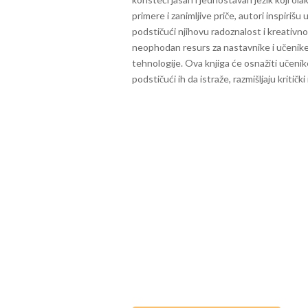
primere i zanimljive priče, autori inspirišu
podstičući njihovu radoznalost i kreativno
neophodan resurs za nastavnike i učenike 
tehnologije. Ova knjiga će osnažiti učeni
podstičući ih da istraže, razmišljaju kritič