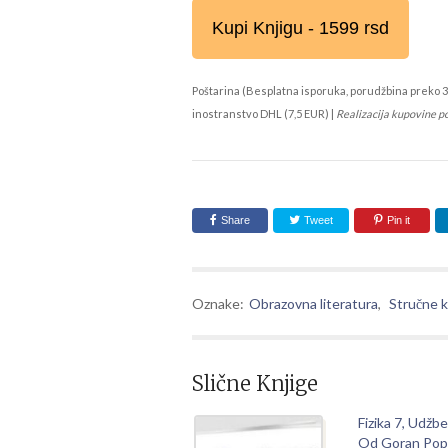
Kupi Knjigu - 1599 rsd
Poštarina (Besplatna isporuka, porudžbina preko 3
inostranstvo DHL (7,5 EUR) |
Realizacija kupovine p
Share
Tweet
Pin it
Oznake:
Obrazovna literatura
,
Stručne k
Slične Knjige
Fizika 7, Udžbe
Od Goran Popa