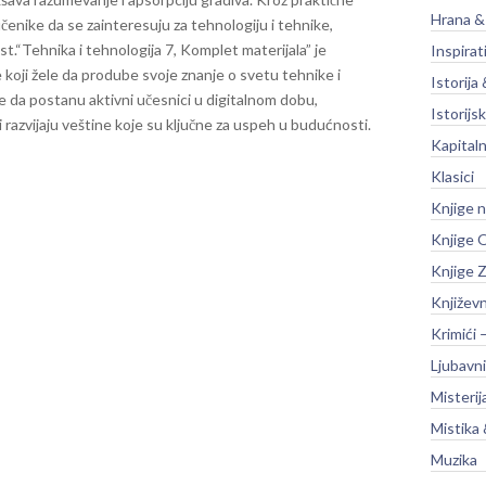
Hrana &
 učenike da se zainteresuju za tehnologiju i tehnike,
st.
“Tehnika i tehnologija 7, Komplet materijala” je
Inspirat
koji žele da prodube svoje znanje o svetu tehnike i
Istorija 
ke da postanu aktivni učesnici u digitalnom dobu,
Istorijsk
ki i razvijaju veštine koje su ključne za uspeh u budućnosti.
Kapitaln
Klasici
Knjige 
Knjige O
Knjige Z
Književ
Krimići 
Ljubavni
Misterij
Mistika 
Muzika