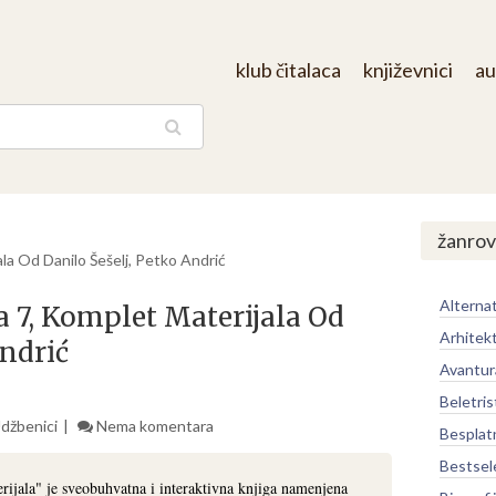
klub čitalaca
književnici
au
aga
/
žanrov
la Od Danilo Šešelj, Petko Andrić
Alternat
a 7, Komplet Materijala Od
Arhitek
Andrić
Avantur
Beletris
Udžbenici
Nema komentara
Besplat
Bestsel
rijala" je sveobuhvatna i interaktivna knjiga namenjena