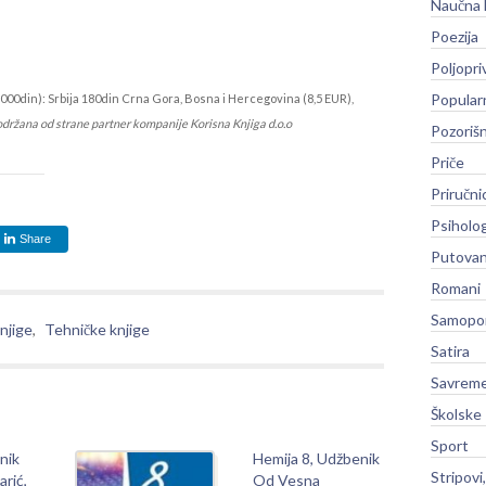
Naučna 
Poezija
Poljopri
Popular
000din): Srbija 180din Crna Gora, Bosna i Hercegovina (8,5 EUR),
održana od strane partner kompanije Korisna Knjiga d.o.o
Pozoriš
Priče
Priručni
Psiholog
Share
Putovan
Romani
Samopo
njige
,
Tehničke knjige
Satira
Savreme
Školske
Sport
nik
Hemija 8, Udžbenik
Stripovi
rić,
Od Vesna