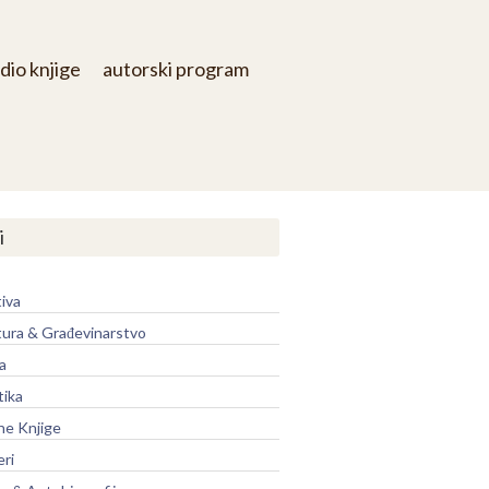
dio knjige
autorski program
i
iva
tura & Građevinarstvo
a
tika
ne Knjige
eri