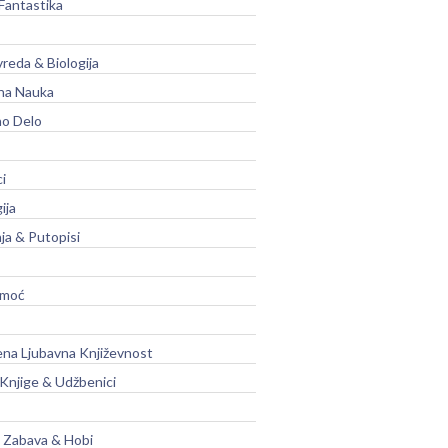
Fantastika
vreda & Biologija
na Nauka
no Delo
ci
ija
ja & Putopisi
moć
na Ljubavna Književnost
 Knjige & Udžbenici
, Zabava & Hobi