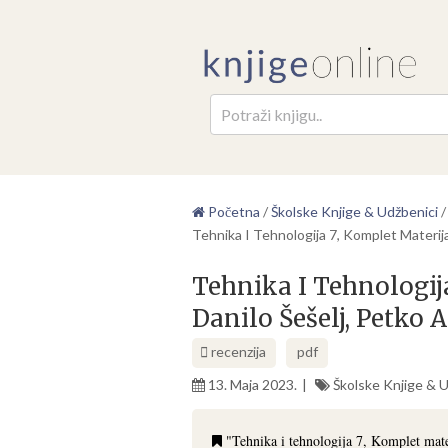
Pretr
Početna
/
Školske Knjige & Udžbenici
Tehnika I Tehnologija 7, Komplet Materija
Tehnika I Tehnologij
Danilo Šešelj, Petko 
recenzija
pdf
13. Maja 2023.
Školske Knjige & 
"Tehnika i tehnologija 7, Komplet mate