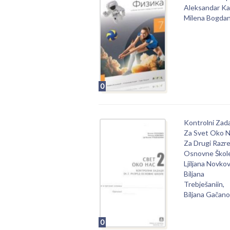
Aleksandar Ka
Milena Bogdan
0
Kontrolni Zad
Za Svet Oko 
Za Drugi Razr
Osnovne Škol
Ljiljana Novkov
Biljana
Trebješaniin,
Biljana Gačano
0