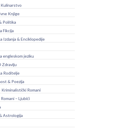
 Kulinarstvo
ivne Knjige
& Politika
a Fikcija
a Izdanja & Enciklopedije
na engleskom jeziku
 Zdravlju
a Roditelje
nost & Poezija
– Kriminalistički Romani
 Romani – Ljubići
a
& Astrologija