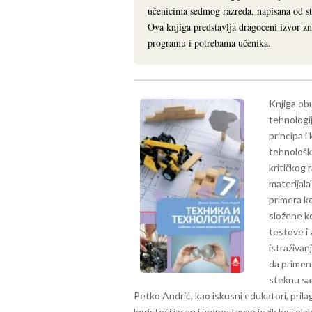
učenicima sedmog razreda, napisana od st
Ova knjiga predstavlja dragoceni izvor zn
programu i potrebama učenika.
Knjiga ob
tehnologi
principa i
tehnološk
kritičkog 
materijala
primera ko
složene k
testove i 
istraživa
da primene
steknu sa
Petko Andrić, kao iskusni edukatori, prila
koristeći jasan i jednostavan jezik koji ol