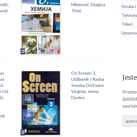
ndić,
Milanović, Dragica
Struka i
ović
Trivić
Tehnolo
Trileri
Umetnos
0
aci
On Screen 3,
Jeste
Nas
Udžbenik I Radna
ed
Sveska Od Evans
Promov
e Od
Virginia, Jenny
ić,
Dooley
ljubite
savrše
vić
autor
0