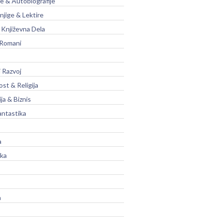
je & Autobiografije
njige & Lektire
Književna Dela
 Romani
 Razvoj
st & Religija
ja & Biznis
antastika
a
ika
a