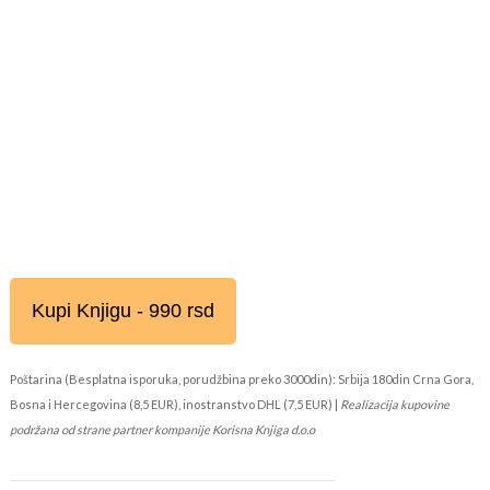
Kupi Knjigu - 990 rsd
Poštarina (Besplatna isporuka, porudžbina preko 3000din): Srbija 180din Crna Gora,
Bosna i Hercegovina (8,5 EUR), inostranstvo DHL (7,5 EUR) |
Realizacija kupovine
podržana od strane partner kompanije Korisna Knjiga d.o.o