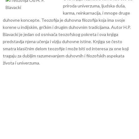
priroda univerzuma, ljudska duša,
karma, reinkarnacija, i mnoge druge
duhovne koncepte. Teozofija je duhovna filozofija koja ima svoje
korene u indijskim, grčkim i drugim duhovnim tradicijama.
Autor H.P.
Blavacki je jedan od osnivača teozofskog pokreta i ova knjiga
predstavlja njena učenja i viziju duhovne istine. Knjiga se često
smatra klasičnim delom teozofije i može biti od interesa za one koji
tragaju za dubljim razumevanjem duhovnih i filozofskih aspekata
života i univerzuma.