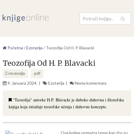
Pretraga
Početna
/
Ezoterija
/
Teozofija Od H. P. Blavacki
Teozofija Od H. P. Blavacki
recenzija
pdf
9. Januara 2024.
Ezoterija
Nema komentara
"Teozofija" autorke H.P. Blavacki je duboko duhovna i filozofska
knjiga koja istražuje teozofske učenja i duhovne koncepte.
Ova knjiga razmatra teme kao što su