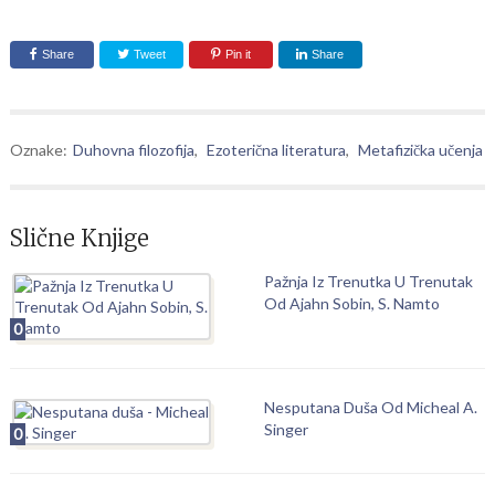
Share
Tweet
Pin it
Share
Oznake:
Duhovna filozofija
,
Ezoterična literatura
,
Metafizička učenja
Slične Knjige
Pažnja Iz Trenutka U Trenutak
Od Ajahn Sobin, S. Namto
0
Nesputana Duša Od Micheal A.
Singer
0