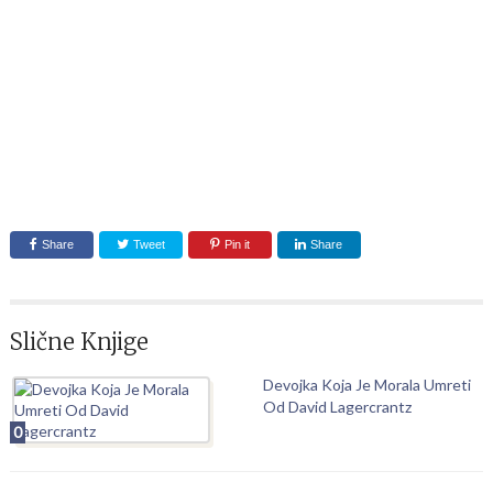
Share
Tweet
Pin it
Share
Slične Knjige
Devojka Koja Je Morala Umreti
Od David Lagercrantz
0