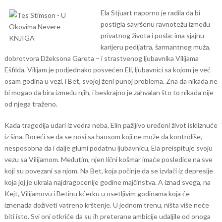
Ela Stjuart naporno je radila da bi
postigla savršenu ravnotežu između
privatnog života i posla: ima sjajnu
karijeru pedijatra, šarmantnog muža,
dobrotvora Džeksona Gareta – i strastvenog ljubavnika Vilijama
Ešfilda. Vilijam je podjednako posvećen Eli, ljubavnici sa kojom je već
osam godina u vezi, i Bet, svojoj ženi punoj problema. Zna da nikada ne
bi mogao da bira između njih, i beskrajno je zahvalan što to nikada nije
od njega traženo.
Kada tragedija udari iz vedra neba, Elin pažljivo uređeni život iskliznuće
iz šina. Boreći se da se nosi sa haosom koji ne može da kontroliše,
nesposobna da i dalje glumi podatnu ljubavnicu, Ela preispituje svoju
vezu sa Vilijamom. Međutim, njen lični košmar imaće posledice na sve
koji su povezani sa njom. Na Bet, koja počinje da se izvlači iz depresije
koja joj je ukrala najdragocenije godine majčinstva. A iznad svega, na
Kejt, Vilijamovu i Betinu kćerku u osetljivim godinama koja će
iznenada doživeti vatreno krštenje. U jednom trenu, ništa više neće
biti isto. Svi oni otkriće da su ih preterane ambicije udaljile od onoga