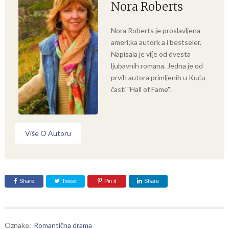
Nora Roberts
Nora Roberts je proslavljena
ameri;ka autork a i bestseler.
Napisala je vi[e od dvesta
ljubavnih romana. Jedna je od
prvih autora primljenih u Kuću
časti "Hall of Fame".
Više O Autoru
Share
Tweet
Pin it
Share
Oznake:
Romantična drama