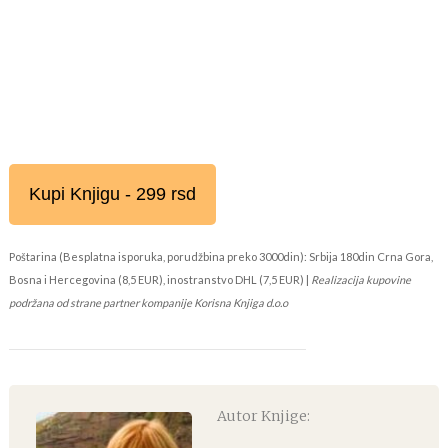
Kupi Knjigu - 299 rsd
Poštarina (Besplatna isporuka, porudžbina preko 3000din): Srbija 180din Crna Gora,
Bosna i Hercegovina (8,5 EUR), inostranstvo DHL (7,5 EUR) |
Realizacija kupovine
podržana od strane partner kompanije Korisna Knjiga d.o.o
Autor Knjige: