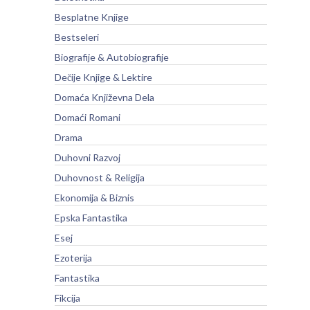
Besplatne Knjige
Bestseleri
Biografije & Autobiografije
Dečije Knjige & Lektire
Domaća Književna Dela
Domaći Romani
Drama
Duhovni Razvoj
Duhovnost & Religija
Ekonomija & Biznis
Epska Fantastika
Esej
Ezoterija
Fantastika
Fikcija