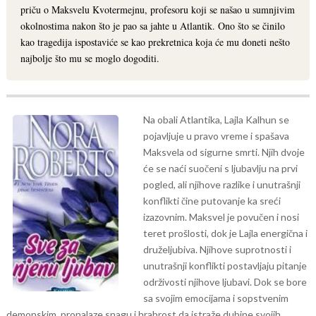
priču o Maksvelu Kvotermejnu, profesoru koji se našao u sumnjivim
okolnostima nakon što je pao sa jahte u Atlantik. Ono što se činilo
kao tragedija ispostaviće se kao prekretnica koja će mu doneti nešto
najbolje što mu se moglo dogoditi.
Na obali Atlantika, Lajla Kalhun se
pojavljuje u pravo vreme i spašava
Maksvela od sigurne smrti. Njih dvoje
će se naći suočeni s ljubavlju na prvi
pogled, ali njihove razlike i unutrašnji
konflikti čine putovanje ka sreći
izazovnim.
Maksvel je povučen i nosi
teret prošlosti, dok je Lajla energična i
druželjubiva. Njihove suprotnosti i
unutrašnji konflikti postavljaju pitanje
održivosti njihove ljubavi. Dok se bore
sa svojim emocijama i sopstvenim
demonskim, pronalaze snagu i hrabrost da istraže dubine svojih