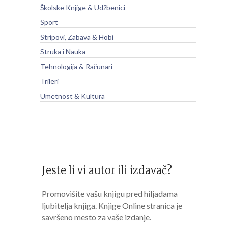
Školske Knjige & Udžbenici
Sport
Stripovi, Zabava & Hobi
Struka i Nauka
Tehnologija & Računari
Trileri
Umetnost & Kultura
Jeste li vi autor ili izdavač?
Promovišite vašu knjigu pred hiljadama
ljubitelja knjiga. Knjige Online stranica je
savršeno mesto za vaše izdanje.