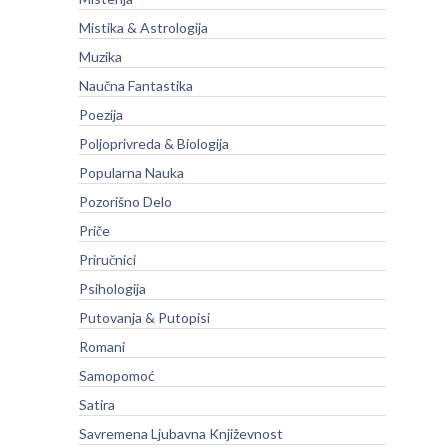
Mistika & Astrologija
Muzika
Naučna Fantastika
Poezija
Poljoprivreda & Biologija
Popularna Nauka
Pozorišno Delo
Priče
Priručnici
Psihologija
Putovanja & Putopisi
Romani
Samopomoć
Satira
Savremena Ljubavna Književnost