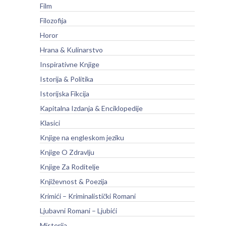
Film
Filozofija
Horor
Hrana & Kulinarstvo
Inspirativne Knjige
Istorija & Politika
Istorijska Fikcija
Kapitalna Izdanja & Enciklopedije
Klasici
Knjige na engleskom jeziku
Knjige O Zdravlju
Knjige Za Roditelje
Književnost & Poezija
Krimići – Kriminalistički Romani
Ljubavni Romani – Ljubići
Misterija