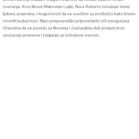
osećanja.
Kroz likove Maksvela i Lajle, Nora Roberts istražuje teme
ljubavi, prepreka, i mogućnosti da se suočimo sa prošlošću kako bismo
stvorili budućnost. Njen prepoznatljiv pripovedački stil omogućava
čitaocima da se povežu sa likovima i osećanjima dok prolaze kroz
unutarnje promene i traganje za istinskom srećom.