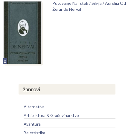
Putovanje Na Istok / Silvija / Aurelija Od
Žerar de Nerval
0
žanrovi
Alternativa
Arhitektura & Građevinarstvo
Avantura
Beletristika