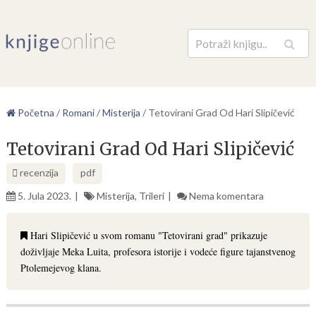
Pretraga
Početna
/
Romani
/
Misterija
/
Tetovirani Grad Od Hari Slipičević
Tetovirani Grad Od Hari Slipičević
recenzija
pdf
5. Jula 2023.
Misterija
,
Trileri
Nema komentara
Hari Slipičević u svom romanu "Tetovirani grad" prikazuje
doživljaje Meka Luita, profesora istorije i vodeće figure tajanstvenog
Ptolemejevog klana.