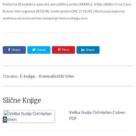
Poštarina (Besplatna isporuka, porudžbina preko 3000din): Srbija 180din Crna Gora,
Bosna i Hercegovina (8,5 EUR), inostranstvo DHL (7,5 EUR) |
Realizacija kupovine
podržana od strane partner kompanije Korisna Knjiga d.o.o
Share
Tweet
Pin it
Share
Oznake:
E-knjige
,
Kriminalistički triler
Slične Knjige
Velika Iluzija Od Harlan Coben
PDF
0