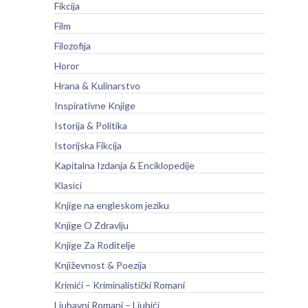
Fikcija
Film
Filozofija
Horor
Hrana & Kulinarstvo
Inspirativne Knjige
Istorija & Politika
Istorijska Fikcija
Kapitalna Izdanja & Enciklopedije
Klasici
Knjige na engleskom jeziku
Knjige O Zdravlju
Knjige Za Roditelje
Književnost & Poezija
Krimići – Kriminalistički Romani
Ljubavni Romani – Ljubići