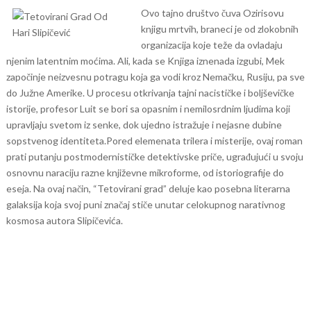
Ovo tajno društvo čuva Ozirisovu
knjigu mrtvih, braneci je od zlokobnih
organizacija koje teže da ovladaju
njenim latentnim moćima. Ali, kada se Knjiga iznenada izgubi, Mek
započinje neizvesnu potragu koja ga vodi kroz Nemačku, Rusiju, pa sve
do Južne Amerike. U procesu otkrivanja tajni nacističke i boljševičke
istorije, profesor Luit se bori sa opasnim i nemilosrdnim ljudima koji
upravljaju svetom iz senke, dok ujedno istražuje i nejasne dubine
sopstvenog identiteta.
Pored elemenata trilera i misterije, ovaj roman
prati putanju postmodernističke detektivske priče, ugrađujući u svoju
osnovnu naraciju razne književne mikroforme, od istoriografije do
eseja. Na ovaj način, “Tetovirani grad” deluje kao posebna literarna
galaksija koja svoj puni značaj stiče unutar celokupnog narativnog
kosmosa autora Slipičevića.