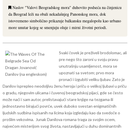
Naslov "Valovi Beogradskog mora" duhovito podseća na činjenicu
da Beograd leži na obali nekadašnjeg Panonskog mora, dok
istovremeno simbolično prikazuje balkansku megalopolu kao urbano
more unutar kojeg se smenjuju oluje i mirni životni periodi.
Svaki čovek je preživeli brodolomac, ali
pre nego što zaroni u svoju pravu
unutrašnju usamljenost, mora se
upoznati sa svetom; prvo mora
pronaći i izgubiti veliku ljubav. Zato je
Danilov isprepleo neodoljivu ženu heroja i priču o velikoj ljubavi u priču
o gradu, njegovim ulicama i čuvenoj beogradskoj pijaci, gde se često
može naći i sam autor, prelistavajući stare knjige na tezgama ili
jednostavno birajući povrće, uvek duboko svestan enigmatičnih
ljudskih sudbina ispisanih na licima koja izgledaju kao da svedoče o
prošlim vekovima.
Junak Danilova romana traga za svojim ocem,
najvećom misterijom svog života, nastavljajući u duhu dominantnih