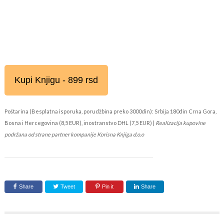
Kupi Knjigu - 899 rsd
Poštarina (Besplatna isporuka, porudžbina preko 3000din): Srbija 180din Crna Gora,
Bosna i Hercegovina (8,5 EUR), inostranstvo DHL (7,5 EUR) |
Realizacija kupovine
podržana od strane partner kompanije Korisna Knjiga d.o.o
Share
Tweet
Pin it
Share