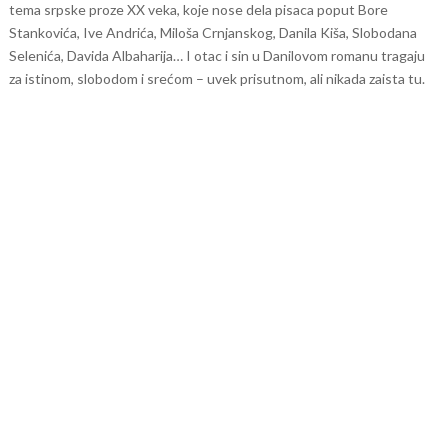
tema srpske proze XX veka, koje nose dela pisaca poput Bore
Stankovića, Ive Andrića, Miloša Crnjanskog, Danila Kiša, Slobodana
Selenića, Davida Albaharija… I otac i sin u Danilovom romanu tragaju
za istinom, slobodom i srećom – uvek prisutnom, ali nikada zaista tu.