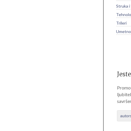
Struka i
Tehnolo
Trileri
Umetnos
Jeste
Promov
ljubite
savrše
autor