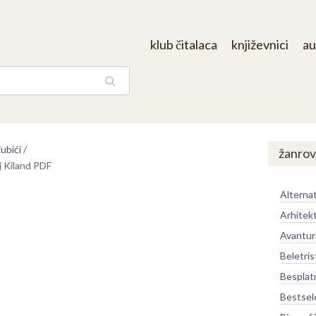
klub čitalaca
književnici
au
aga
ubići
/
žanrov
 Kiland PDF
Alternat
Arhitek
Avantur
Beletris
Besplat
Bestsel