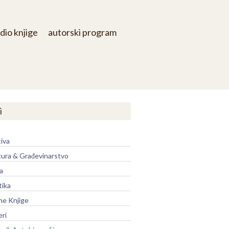
dio knjige
autorski program
i
iva
tura & Građevinarstvo
a
tika
ne Knjige
eri