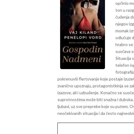
opčinio m
ton u raz
čuđenja do
njegov izg
momak izn
odlučuje d
hrabro se
suočava s
Situacija 
telefon is
fotografij
pokrenuvši flertovanje koje postaje izuze
zvanično upoznaju, protagonistkinja se zal
izazove, ali i uzbuđenje. Konačno se suočav
suprotnostima može biti snažna i duboka
ljubavi, uz sve prepreke koje su putem. O
neočekivanih situacija i da često najneobi