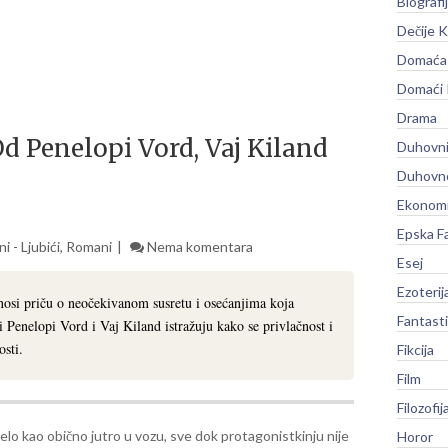
Biografi
Dečije K
Domaća 
Domaći
Drama
 Penelopi Vord, Vaj Kiland
Duhovni
Duhovno
Ekonomi
Epska F
 - Ljubići
,
Romani
Nema komentara
Esej
Ezoterij
si priču o neočekivanom susretu i osećanjima koja
Fantast
i Penelopi Vord i Vaj Kiland istražuju kako se privlačnost i
sti.
Fikcija
Film
Filozofij
elo kao obično jutro u vozu, sve dok protagonistkinju nije
Horor