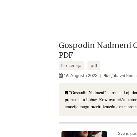
Gospodin Nadmeni Od
PDF
recenzija
pdf
16. Augusta 2023.
Ljubavni Romani
"Gospodin Nadmeni" je roman koji dono
prerastaju u ljubav. Kroz ovu priču, autor
emocije mogu razviti između dve suprotno
Sve je poč