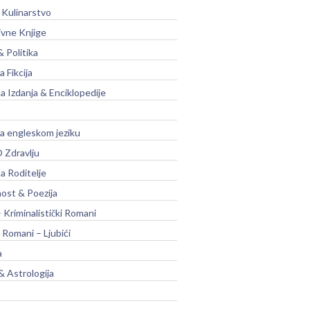
 Kulinarstvo
ivne Knjige
& Politika
a Fikcija
a Izdanja & Enciklopedije
na engleskom jeziku
 Zdravlju
a Roditelje
nost & Poezija
– Kriminalistički Romani
 Romani – Ljubići
a
& Astrologija