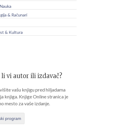
 Nauka
gija & Računari
t & Kultura
 li vi autor ili izdavač?
išite vašu knjigu pred hiljadama
lja knjiga. Knjige Online stranica je
no mesto za vaše izdanje.
ski program