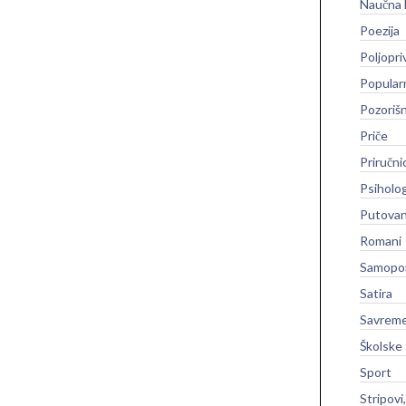
Naučna 
Poezija
Poljopri
Popular
Pozoriš
Priče
Priručni
Psiholog
Putovan
Romani
Samopo
Satira
Savreme
Školske
Sport
Stripovi