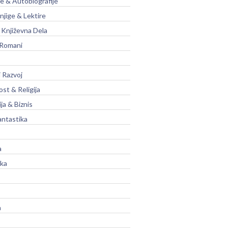
je & Autobiografije
njige & Lektire
Književna Dela
 Romani
 Razvoj
st & Religija
ja & Biznis
antastika
a
ika
a