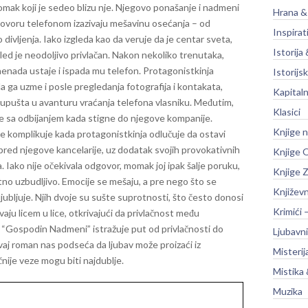
omak koji je sedeo blizu nje. Njegovo ponašanje i nadmeni
Hrana &
govoru telefonom izazivaju mešavinu osećanja – od
Inspirat
 divljenja. Iako izgleda kao da veruje da je centar sveta,
Istorija 
led je neodoljivo privlačan.
Nakon nekoliko trenutaka,
enada ustaje i ispada mu telefon. Protagonistkinja
Istorijsk
a ga uzme i posle pregledanja fotografija i kontakata,
Kapitaln
 upušta u avanturu vraćanja telefona vlasniku. Međutim,
Klasici
e sa odbijanjem kada stigne do njegove kompanije.
Knjige 
se komplikuje kada protagonistkinja odlučuje da ostavi
pred njegove kancelarije, uz dodatak svojih provokativnih
Knjige O
a. Iako nije očekivala odgovor, momak joj ipak šalje poruku,
Knjige Z
tno uzbudljivo. Emocije se mešaju, a pre nego što se
Književ
jubljuje.
Njih dvoje su sušte suprotnosti, što često donosi
Krimići 
aju licem u lice, otkrivajući da privlačnost među
.
“Gospodin Nadmeni” istražuje put od privlačnosti do
Ljubavni
vaj roman nas podseća da ljubav može proizaći iz
Misterij
čnije veze mogu biti najdublje.
Mistika 
Muzika