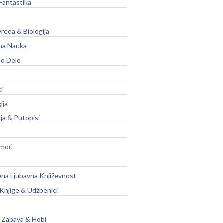
Fantastika
vreda & Biologija
na Nauka
no Delo
ci
ija
ja & Putopisi
moć
na Ljubavna Književnost
 Knjige & Udžbenici
, Zabava & Hobi