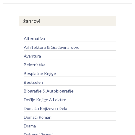
žanrovi
Alternativa
Arhitektura & Građevinarstvo
Avantura
Beletristika
Besplatne Knjige
Bestseleri
Biografije & Autobiografije
Dečije Knjige & Lektire
Domaća Književna Dela
Domaći Romani
Drama
Duhovni Razvoj