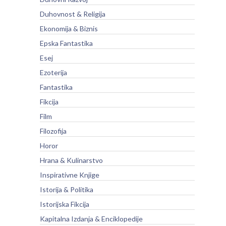
Duhovnost & Religija
Ekonomija & Biznis
Epska Fantastika
Esej
Ezoterija
Fantastika
Fikcija
Film
Filozofija
Horor
Hrana & Kulinarstvo
Inspirativne Knjige
Istorija & Politika
Istorijska Fikcija
Kapitalna Izdanja & Enciklopedije