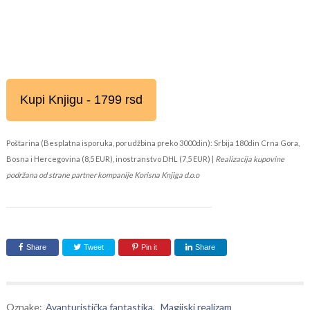
Kupi Knjigu - 1799 rsd
Poštarina (Besplatna isporuka, porudžbina preko 3000din): Srbija 180din Crna Gora,
Bosna i Hercegovina (8,5 EUR), inostranstvo DHL (7,5 EUR) |
Realizacija kupovine
podržana od strane partner kompanije Korisna Knjiga d.o.o
Share
Tweet
Pin it
Share
Oznake:
Avanturistička fantastika
,
Magijski realizam