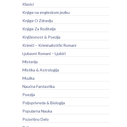
Klasici
Knjige na engleskom jeziku
Knjige O Zdravlju
Knjige Za Roditelje
Književnost & Poezija
Krimići – Kriminalistički Romani
Ljubavni Romani – Ljubići
Misterija
Mistika & Astrologija
Muzika
Naučna Fantastika
Poezija
Poljoprivreda & Biologija
Popularna Nauka
Pozorišno Delo