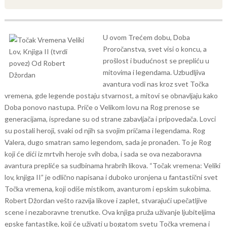
U ovom Trećem dobu, Doba
Proročanstva, svet visi o koncu, a
prošlost i budućnost se prepliću u
mitovima i legendama. Uzbudljiva
avantura vodi nas kroz svet Točka
vremena, gde legende postaju stvarnost, a mitovi se obnavljaju kako
Doba ponovo nastupa.
Priče o Velikom lovu na Rog prenose se
generacijama, ispredane su od strane zabavljača i pripovedača. Lovci
su postali heroji, svaki od njih sa svojim pričama i legendama. Rog
Valera, dugo smatran samo legendom, sada je pronađen. To je Rog
koji će dići iz mrtvih heroje svih doba, i sada se ova nezaboravna
avantura prepliće sa sudbinama hrabrih likova.
“Točak vremena: Veliki
lov, knjiga II” je odlično napisana i duboko uronjena u fantastični svet
Točka vremena, koji odiše mistikom, avanturom i epskim sukobima.
Robert Džordan vešto razvija likove i zaplet, stvarajući upečatljive
scene i nezaboravne trenutke.
Ova knjiga pruža uživanje ljubiteljima
epske fantastike, koji će uživati u bogatom svetu Točka vremena i