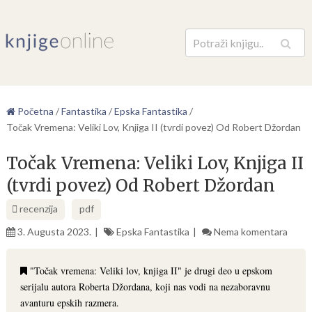
Pretraga
Početna
/
Fantastika
/
Epska Fantastika
/
Točak Vremena: Veliki Lov, Knjiga II (tvrdi povez) Od Robert Džordan
Točak Vremena: Veliki Lov, Knjiga II
(tvrdi povez) Od Robert Džordan
recenzija
pdf
3. Augusta 2023.
Epska Fantastika
Nema komentara
"Točak vremena: Veliki lov, knjiga II" je drugi deo u epskom
serijalu autora Roberta Džordana, koji nas vodi na nezaboravnu
avanturu epskih razmera.