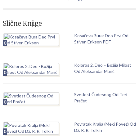
Slične Knjige
Kosačeva Bura: Deo Prvi Od
Stiven Erikson PDF
0
Koloros 2. Deo – Božija Milost
Od Aleksandar Marić
0
Svetlost Čudesnog Od Teri
Pračet
0
Povratak Kralja (Meki Povez) Od
Dž. R. R. Tolkin
0