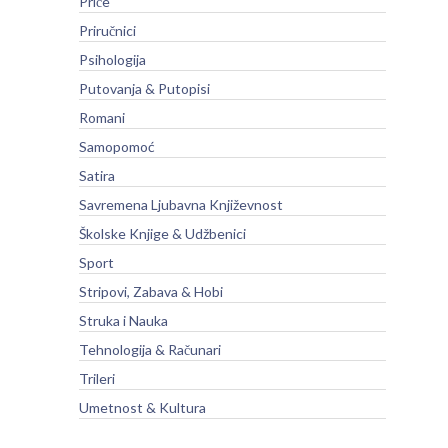
Priče
Priručnici
Psihologija
Putovanja & Putopisi
Romani
Samopomoć
Satira
Savremena Ljubavna Književnost
Školske Knjige & Udžbenici
Sport
Stripovi, Zabava & Hobi
Struka i Nauka
Tehnologija & Računari
Trileri
Umetnost & Kultura