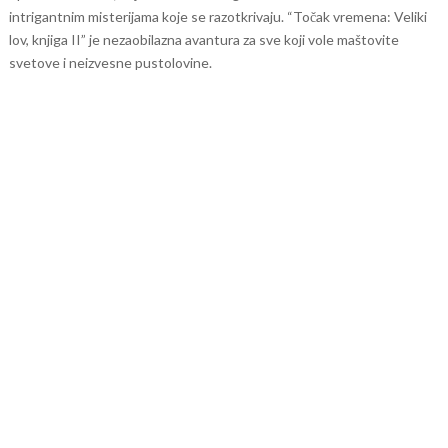
intrigantnim misterijama koje se razotkrivaju. “Točak vremena: Veliki
lov, knjiga II” je nezaobilazna avantura za sve koji vole maštovite
svetove i neizvesne pustolovine.