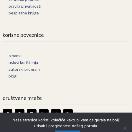
pravila privatnosti
besplatne knjige
korisne poveznice
o nama
uslovi korištenja
autorski program
blog
društvene mreže
Naša stranica koristi kolačiće kako bi vam osigurala najbolji
utisak i preglednost našeg portala.
Knjige Online
Copyright © 2026.