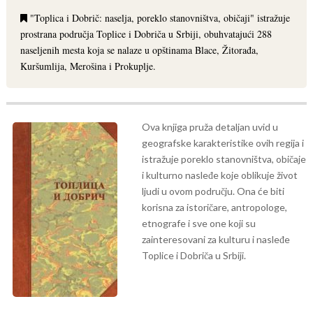
"Toplica i Dobrič: naselja, poreklo stanovništva, običaji" istražuje
prostrana područja Toplice i Dobriča u Srbiji, obuhvatajući 288
naseljenih mesta koja se nalaze u opštinama Blace, Žitorađa,
Kuršumlija, Merošina i Prokuplje.
Ova knjiga pruža detaljan uvid u
geografske karakteristike ovih regija i
istražuje poreklo stanovništva, običaje
i kulturno nasleđe koje oblikuje život
ljudi u ovom području. Ona će biti
korisna za istoričare, antropologe,
etnografe i sve one koji su
zainteresovani za kulturu i nasleđe
Toplice i Dobriča u Srbiji.