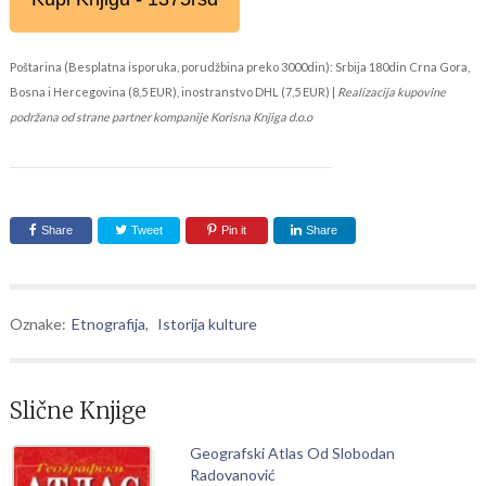
Poštarina (Besplatna isporuka, porudžbina preko 3000din): Srbija 180din Crna Gora,
Bosna i Hercegovina (8,5 EUR), inostranstvo DHL (7,5 EUR) |
Realizacija kupovine
podržana od strane partner kompanije Korisna Knjiga d.o.o
Share
Tweet
Pin it
Share
Oznake:
Etnografija
,
Istorija kulture
Slične Knjige
Geografski Atlas Od Slobodan
Radovanović