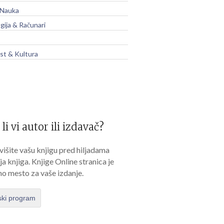
 Nauka
gija & Računari
t & Kultura
 li vi autor ili izdavač?
išite vašu knjigu pred hiljadama
lja knjiga. Knjige Online stranica je
no mesto za vaše izdanje.
ski program