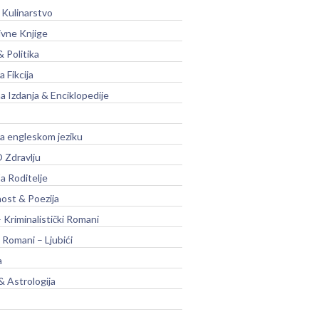
 Kulinarstvo
ivne Knjige
& Politika
a Fikcija
a Izdanja & Enciklopedije
na engleskom jeziku
 Zdravlju
a Roditelje
nost & Poezija
– Kriminalistički Romani
 Romani – Ljubići
a
& Astrologija