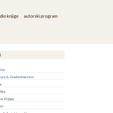
dio knjige
autorski program
i
iva
tura & Građevinarstvo
a
tika
ne Knjige
eri