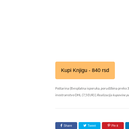
Kupi Knjigu - 840 rsd
Poštarina (Besplatna isporuka, porudžbina preko 3
inostranstvo DHL (7,5 EUR) |
Realizacija kupovine p
Share
Tweet
Pin it