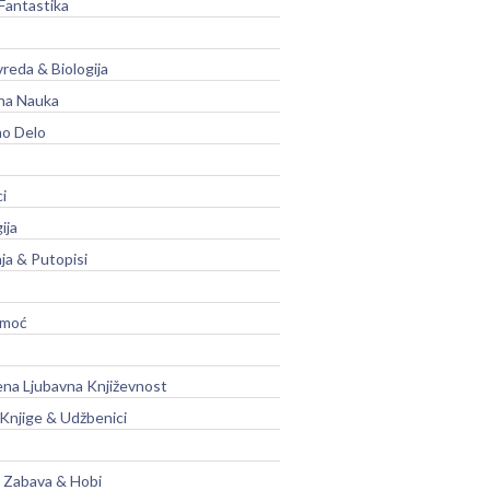
Fantastika
vreda & Biologija
na Nauka
no Delo
ci
ija
ja & Putopisi
moć
na Ljubavna Književnost
 Knjige & Udžbenici
, Zabava & Hobi