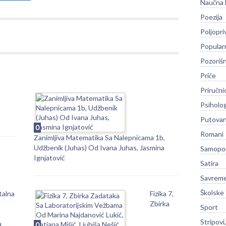
Naučna 
Poezija
Poljopri
Popular
Pozoriš
Priče
Priručni
Psiholog
Putovan
0
Romani
Zanimljiva Matematika Sa Nalepnicama 1b,
Udžbenik (Juhas) Od Ivana Juhas, Jasmina
Samopo
Ignjatović
Satira
Savreme
Školske
talna
Fizika 7,
Zbirka
Sport
Stripovi
0
d