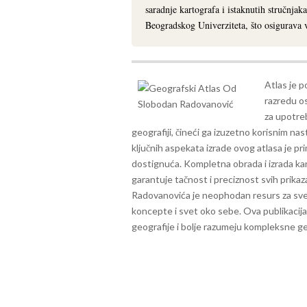
saradnje kartografa i istaknutih stručnjaka
Beogradskog Univerziteta, što osigurava vi
Atlas je p
razredu o
za upotreb
geografiji, čineći ga izuzetno korisnim n
ključnih aspekata izrade ovog atlasa je pri
dostignuća. Kompletna obrada i izrada ka
garantuje tačnost i preciznost svih prika
Radovanovića je neophodan resurs za sve 
koncepte i svet oko sebe. Ova publikacija
geografije i bolje razumeju kompleksne g