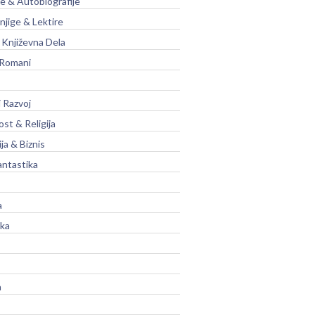
je & Autobiografije
njige & Lektire
Književna Dela
 Romani
 Razvoj
st & Religija
ja & Biznis
antastika
a
ika
a