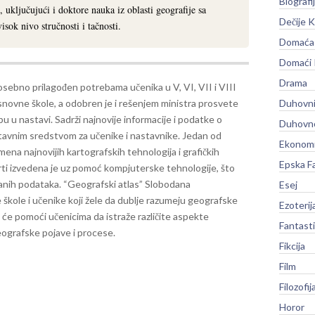
Biografi
, uključujući i doktore nauka iz oblasti geografije sa
Dečije K
sok nivo stručnosti i tačnosti.
Domaća 
Domaći
Drama
osebno prilagođen potrebama učenika u V, VI, VII i VIII
snovne škole, a odobren je i rešenjem ministra prosvete
Duhovni
u u nastavi. Sadrži najnovije informacije i podatke o
Duhovno
astavnim sredstvom za učenike i nastavnike.
Jedan od
Ekonomi
mena najnovijih kartografskih tehnologija i grafičkih
Epska F
rti izvedena je uz pomoć kompjuterske tehnologije, što
zanih podataka.
“Geografski atlas” Slobodana
Esej
škole i učenike koji žele da dublje razumeju geografske
Ezoterij
 će pomoći učenicima da istraže različite aspekte
Fantast
eografske pojave i procese.
Fikcija
Film
Filozofij
Horor