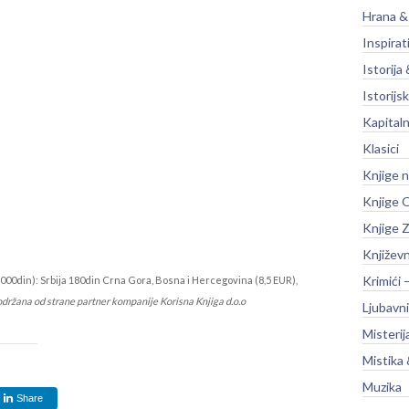
Hrana &
Inspirat
Istorija 
Istorijsk
Kapitaln
Klasici
Knjige 
Knjige O
Knjige Z
Književ
Krimići 
000din): Srbija 180din Crna Gora, Bosna i Hercegovina (8,5 EUR),
održana od strane partner kompanije Korisna Knjiga d.o.o
Ljubavni
Misterij
Mistika 
Muzika
Share