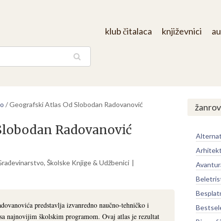
klub čitalaca
književnici
au
aga
vo
/
Geografski Atlas Od Slobodan Radovanović
žanrov
 Slobodan Radovanović
Alternat
Arhitek
Građevinarstvo
,
Školske Knjige & Udžbenici
Avantur
Beletris
Besplat
dovanovića predstavlja izvanredno naučno-tehničko i
Bestsel
 sa najnovijim školskim programom. Ovaj atlas je rezultat