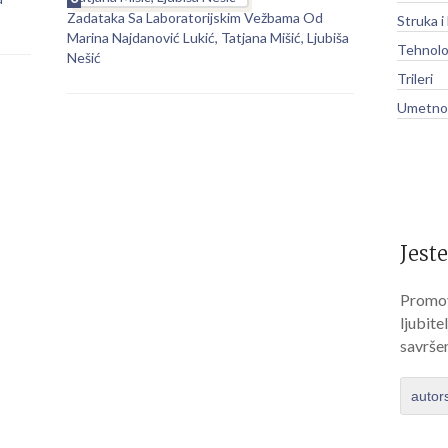
Zadataka Sa Laboratorijskim Vežbama Od
Struka i
Marina Najdanović Lukić, Tatjana Mišić, Ljubiša
Tehnolo
Nešić
Trileri
Umetnos
Jeste
Promov
ljubite
savrše
autor