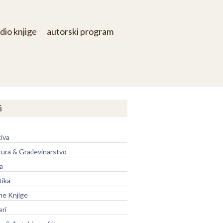
dio knjige
autorski program
i
iva
tura & Građevinarstvo
a
tika
ne Knjige
eri