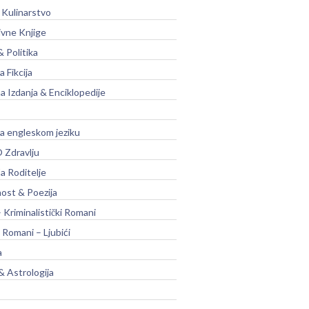
 Kulinarstvo
ivne Knjige
& Politika
a Fikcija
a Izdanja & Enciklopedije
na engleskom jeziku
 Zdravlju
a Roditelje
nost & Poezija
– Kriminalistički Romani
 Romani – Ljubići
a
& Astrologija