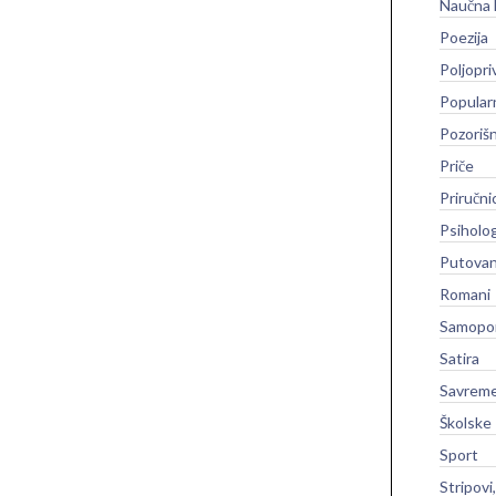
Naučna 
Poezija
Poljopri
Popular
Pozoriš
Priče
Priručni
Psiholog
Putovan
Romani
Samopo
Satira
Savreme
Školske
Sport
Stripovi