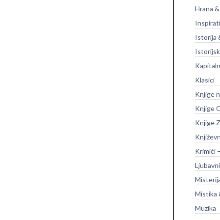
Hrana &
Inspirat
Istorija 
Istorijsk
Kapitaln
Klasici
Knjige 
Knjige O
Knjige Z
Književ
Krimići 
Ljubavni
Misterij
Mistika 
Muzika