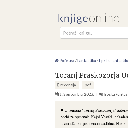
Pretr
Početna
/
Fantastika
/
Epska Fantastik
Toranj Praskozorja O
recenzija
pdf
1. Septembra 2023.
Epska Fantas
U romanu "Toranj Praskozorja" autorke 
borbi za opstanak. Kejol Vestfal, nekadaš
dramatičnom promenom sudbine. Nakon što