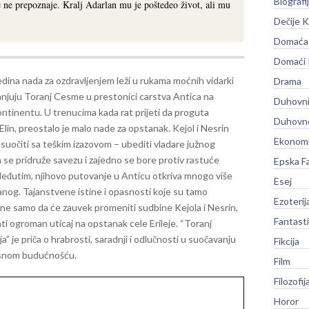
Biografi
e ne prepoznaje. Kralj Adarlan mu je poštedeo život, ali mu
Dečije K
Domaća 
Domaći
dina nada za ozdravljenjem leži u rukama moćnih vidarki
Drama
anjuju Toranj Cesme u prestonici carstva Antica na
Duhovni
ntinentu. U trenucima kada rat prijeti da proguta
Duhovno
 Elin, preostalo je malo nade za opstanak. Kejol i Nesrin
Ekonomi
suočiti sa teškim izazovom – ubediti vladare južnog
 se pridruže savezu i zajedno se bore protiv rastuće
Epska F
eđutim, njihovo putovanje u Anticu otkriva mnogo više
Esej
anog. Tajanstvene istine i opasnosti koje su tamo
Ezoterij
ne samo da će zauvek promeniti sudbine Kejola i Nesrin,
Fantast
ti ogroman uticaj na opstanak cele Erileje. “Toranj
a” je priča o hrabrosti, saradnji i odlučnosti u suočavanju
Fikcija
esnom budućnošću.
Film
Filozofij
Horor