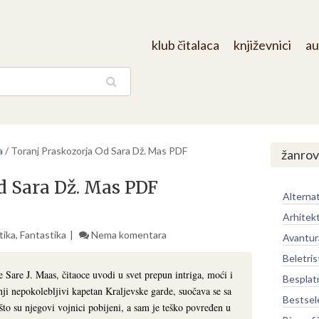
klub čitalaca
književnici
au
aga
a
/
Toranj Praskozorja Od Sara Dž. Mas PDF
žanrov
d Sara Dž. Mas PDF
Alternat
Arhitek
tika
,
Fantastika
Nema komentara
Avantur
Beletris
Sare J. Maas, čitaoce uvodi u svet prepun intriga, moći i
Besplat
nji nepokolebljivi kapetan Kraljevske garde, suočava se sa
Bestsel
 su njegovi vojnici pobijeni, a sam je teško povređen u