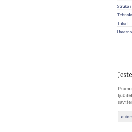
Struka i
Tehnolo
Trileri
Umetnos
Jeste
Promov
ljubite
savrše
autor