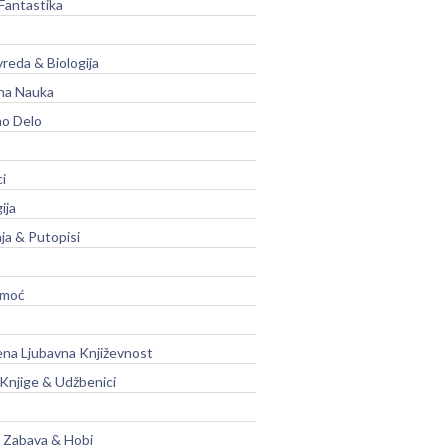
Fantastika
vreda & Biologija
na Nauka
no Delo
ci
ija
ja & Putopisi
moć
na Ljubavna Književnost
 Knjige & Udžbenici
, Zabava & Hobi