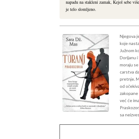
napadu na stakleni zamak, Kejol sebe viš
je telo slomljeno.
Njegova je
koje nast
Južnom ko
Dorijanu i
moraju se 
carstva da
pretnje.
M
od očekiv
zakopane 
već će ima
Praskozorj
sa neizv