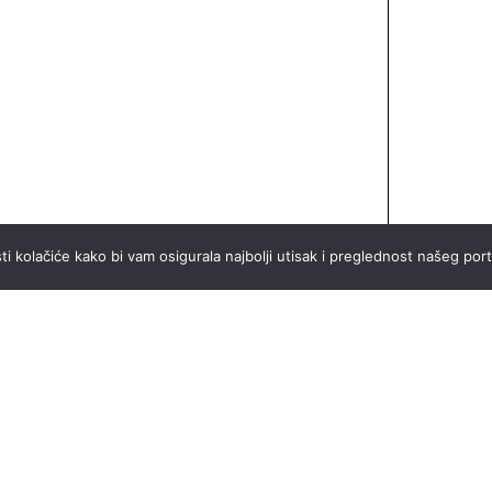
ti kolačiće kako bi vam osigurala najbolji utisak i preglednost našeg port