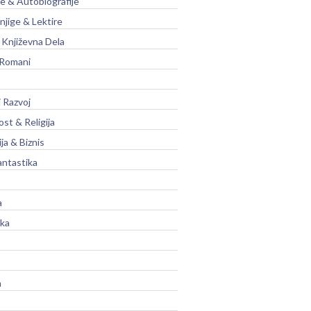
je & Autobiografije
njige & Lektire
Književna Dela
 Romani
 Razvoj
st & Religija
ja & Biznis
antastika
a
ika
a