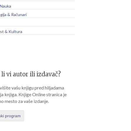
 Nauka
gija & Računari
t & Kultura
 li vi autor ili izdavač?
išite vašu knjigu pred hiljadama
lja knjiga. Knjige Online stranica je
no mesto za vaše izdanje.
ski program