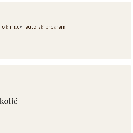
io knjige
autorski program
kolić