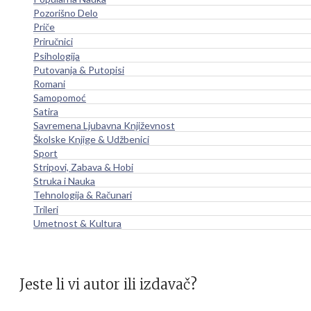
Pozorišno Delo
Priče
Priručnici
Psihologija
Putovanja & Putopisi
Romani
Samopomoć
Satira
Savremena Ljubavna Književnost
Školske Knjige & Udžbenici
Sport
Stripovi, Zabava & Hobi
Struka i Nauka
Tehnologija & Računari
Trileri
Umetnost & Kultura
Jeste li vi autor ili izdavač?