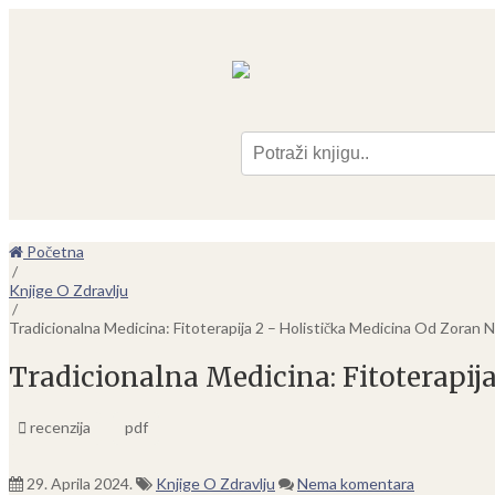
Pre
Početna
/
Knjige O Zdravlju
/
Tradicionalna Medicina: Fitoterapija 2 – Holistička Medicina Od Zoran N
Tradicionalna Medicina: Fitoterapij
recenzija
pdf
29. Aprila 2024.
Knjige O Zdravlju
Nema komentara