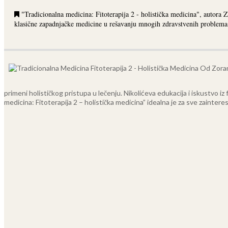
"Tradicionalna medicina: Fitoterapija 2 - holistička medicina", autora Z
klasične zapadnjačke medicine u rešavanju mnogih zdravstvenih problema, 
primeni holističkog pristupa u lečenju. Nikolićeva edukacija i iskustvo iz 
medicina: Fitoterapija 2 – holistička medicina” idealna je za sve zainter