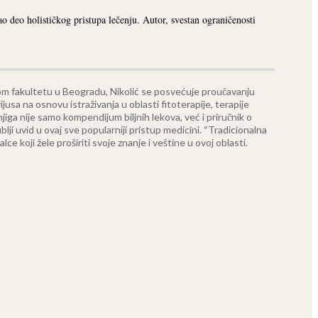
o deo holističkog pristupa lečenju. Autor, svestan ograničenosti
om fakultetu u Beogradu, Nikolić se posvećuje proučavanju
ijusa na osnovu istraživanja u oblasti fitoterapije, terapije
jiga nije samo kompendijum biljnih lekova, već i priručnik o
blji uvid u ovaj sve popularniji pristup medicini.
“Tradicionalna
 koji žele proširiti svoje znanje i veštine u ovoj oblasti.