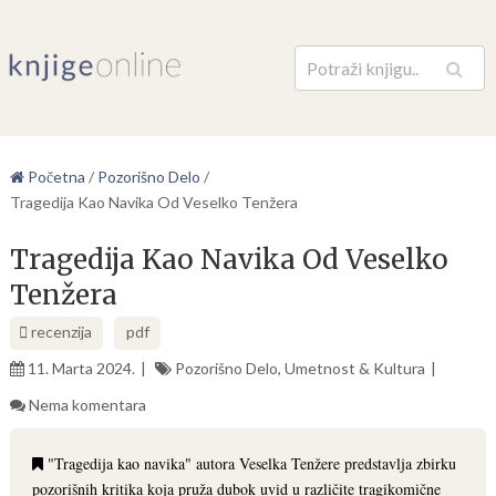
Pretraga
Početna
/
Pozorišno Delo
/
Tragedija Kao Navika Od Veselko Tenžera
Tragedija Kao Navika Od Veselko
Tenžera
recenzija
pdf
11. Marta 2024.
Pozorišno Delo
,
Umetnost & Kultura
Nema komentara
"Tragedija kao navika" autora Veselka Tenžere predstavlja zbirku
pozorišnih kritika koja pruža dubok uvid u različite tragikomične