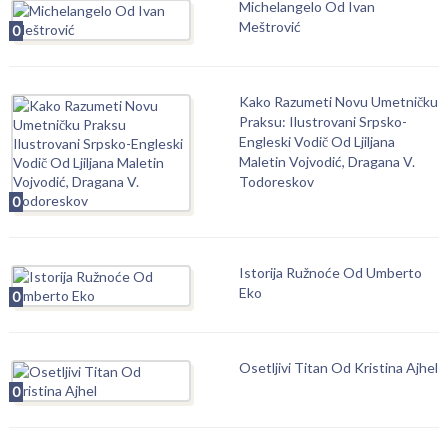
Michelangelo Od Ivan
Meštrović
0
Kako Razumeti Novu Umetničku
Praksu: Ilustrovani Srpsko-
Engleski Vodič Od Ljiljana
Maletin Vojvodić, Dragana V.
Todoreskov
0
Istorija Ružnoće Od Umberto
Eko
0
Osetljivi Titan Od Kristina Ajhel
0