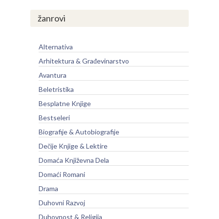
žanrovi
Alternativa
Arhitektura & Građevinarstvo
Avantura
Beletristika
Besplatne Knjige
Bestseleri
Biografije & Autobiografije
Dečije Knjige & Lektire
Domaća Književna Dela
Domaći Romani
Drama
Duhovni Razvoj
Duhovnost & Religija