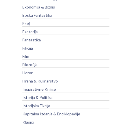
Ekonomija & Biznis
Epska Fantastika
Esej
Ezoterija
Fantastika
Fikcija
Film
Filozofija
Horor
Hrana & Kulinarstvo
Inspirativne Knjige
Istorija & Politika
Istorijska Fikcija
Kapitalna Izdanja & Enciklopedije
Klasici