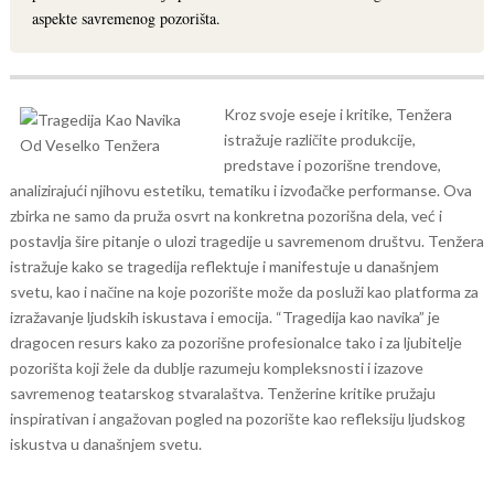
aspekte savremenog pozorišta.
Kroz svoje eseje i kritike, Tenžera
istražuje različite produkcije,
predstave i pozorišne trendove,
analizirajući njihovu estetiku, tematiku i izvođačke performanse.
Ova
zbirka ne samo da pruža osvrt na konkretna pozorišna dela, već i
postavlja šire pitanje o ulozi tragedije u savremenom društvu. Tenžera
istražuje kako se tragedija reflektuje i manifestuje u današnjem
svetu, kao i načine na koje pozorište može da posluži kao platforma za
izražavanje ljudskih iskustava i emocija.
“Tragedija kao navika” je
dragocen resurs kako za pozorišne profesionalce tako i za ljubitelje
pozorišta koji žele da dublje razumeju kompleksnosti i izazove
savremenog teatarskog stvaralaštva. Tenžerine kritike pružaju
inspirativan i angažovan pogled na pozorište kao refleksiju ljudskog
iskustva u današnjem svetu.