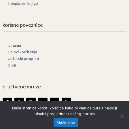
besplatne knjige
korisne poveznice
o nama
uslovi korištenja
autorski program
blog
društvene mreže
Naša stranica koristi kolačiće kako bi vam osigurala najbolji
utisak i preglednost našeg portala.
Knjige Online
Copyright © 2026.
Slažem se
Prava zadržana. Bilo kakvo kopiranje strogo zabranjeno.