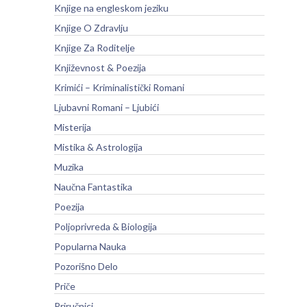
Knjige na engleskom jeziku
Knjige O Zdravlju
Knjige Za Roditelje
Književnost & Poezija
Krimići – Kriminalistički Romani
Ljubavni Romani – Ljubići
Misterija
Mistika & Astrologija
Muzika
Naučna Fantastika
Poezija
Poljoprivreda & Biologija
Popularna Nauka
Pozorišno Delo
Priče
Priručnici