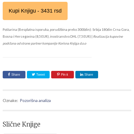
Kupi Knjigu - 3431 rsd
Poštarina (Besplatna isporuka, porudžbina preko 3000din): Srbija 180din Crna Gora,
Bosna i Hercegovina (8,5 EUR), inostranstvo DHL (7,5 EUR) |
Realizacija kupovine
podržana od strane partner kompanije Korisna Knjiga d.o.o
Share
Tweet
Pin it
Share
Oznake:
Pozorišna analiza
Slične Knjige