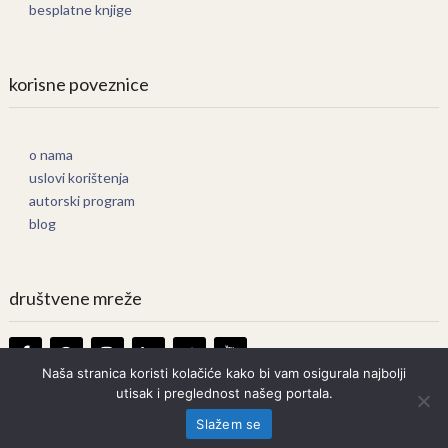
besplatne knjige
korisne poveznice
o nama
uslovi korištenja
autorski program
blog
društvene mreže
Naša stranica koristi kolačiće kako bi vam osigurala najbolji
utisak i preglednost našeg portala.
Knjige Online
Copyright © 2026.
Slažem se
Prava zadržana. Bilo kakvo kopiranje strogo zabranjeno.