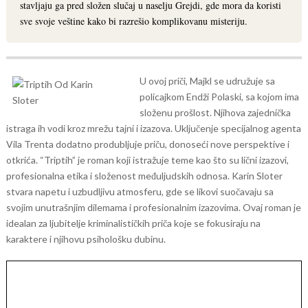
stavljaju ga pred složen slučaj u naselju Grejdi, gde mora da koristi
sve svoje veštine kako bi razrešio komplikovanu misteriju.
U ovoj priči, Majkl se udružuje sa
policajkom Endži Polaski, sa kojom ima
složenu prošlost. Njihova zajednička
istraga ih vodi kroz mrežu tajni i izazova. Uključenje specijalnog agenta
Vila Trenta dodatno produbljuje priču, donoseći nove perspektive i
otkrića.
“Triptih” je roman koji istražuje teme kao što su lični izazovi,
profesionalna etika i složenost međuljudskih odnosa. Karin Sloter
stvara napetu i uzbudljivu atmosferu, gde se likovi suočavaju sa
svojim unutrašnjim dilemama i profesionalnim izazovima. Ovaj roman je
idealan za ljubitelje kriminalističkih priča koje se fokusiraju na
karaktere i njihovu psihološku dubinu.