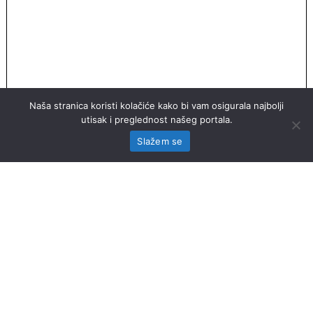
Naša stranica koristi kolačiće kako bi vam osigurala najbolji
utisak i preglednost našeg portala.
Slažem se