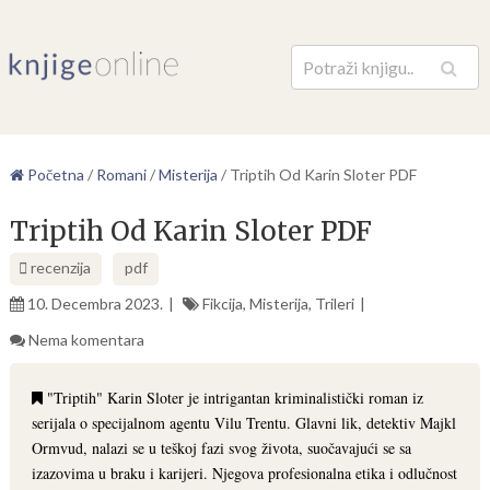
Pretraga
Početna
/
Romani
/
Misterija
/
Triptih Od Karin Sloter PDF
Triptih Od Karin Sloter PDF
recenzija
pdf
10. Decembra 2023.
Fikcija
,
Misterija
,
Trileri
Nema komentara
"Triptih" Karin Sloter je intrigantan kriminalistički roman iz
serijala o specijalnom agentu Vilu Trentu. Glavni lik, detektiv Majkl
Ormvud, nalazi se u teškoj fazi svog života, suočavajući se sa
izazovima u braku i karijeri. Njegova profesionalna etika i odlučnost