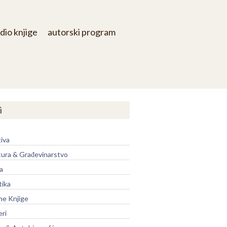
dio knjige
autorski program
i
iva
tura & Građevinarstvo
a
tika
ne Knjige
eri