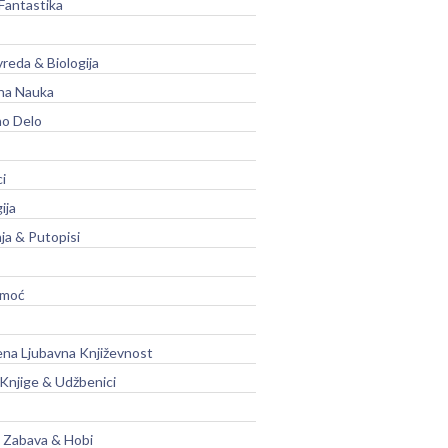
Fantastika
vreda & Biologija
na Nauka
no Delo
ci
ija
ja & Putopisi
moć
na Ljubavna Književnost
 Knjige & Udžbenici
, Zabava & Hobi