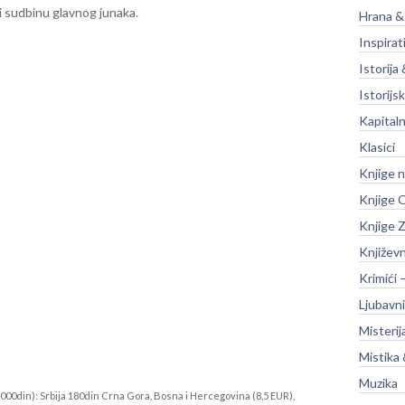
ti sudbinu glavnog junaka.
Hrana &
Inspirat
Istorija 
Istorijsk
Kapitaln
Klasici
Knjige 
Knjige O
Knjige Z
Književ
Krimići 
Ljubavni
Misterij
Mistika 
Muzika
000din): Srbija 180din Crna Gora, Bosna i Hercegovina (8,5 EUR),