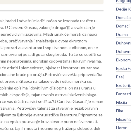
Biografi
Dečije K
Domaća 
ak, hrabri i odvažni mladić, našao se iznenada uvučen u
Domaći
a. U Carstvu Gusara, zakon je drugačiji, a svaki dan je
epredvidivim izazovima. Mladi junak će morati da nauči
Drama
rbe, preživljavanja i snalaženja u ovom okrutnom
Duhovni
.
U potrazi za avanturom i sopstvenom sudbinom, on se
Duhovno
 raznovrsnoj posadi gusarskog broda. Tu će se suočiti sa
Ekonomi
im neprijateljima, morskim čudovištima i lukavim rivalima.
e će otkriti i plemenitost, lojalnost i hrabrost unutar ove
Epska F
ionalne braće po oružju.
Petrovićeva vešta pripovedačka
Esej
t prenosi čitaoca na talase vode i oštru morsku so.
Ezoterij
opisnim opisima i dovitljivim dijalozima, on nas uranja u
Fantast
skih ekspedicija, tajanstvenih ostrva i skrivenih blaga.
e vas držati na ivici sedišta.
“U Carstvu Gusara” je roman
Fikcija
straživanja. Petrovićev talenat za stvaranje nezaboravnih
Film
ljivom za ljubitelje avanturističke literature.
Pripremite se
Filozofij
vite na epsko putovanje kroz okeane puno neizvesnosti.
Horor
bračuna, tajnih mesta i neumornog traženja slobode, dok