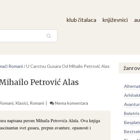
klub čitalaca
književnici
au
aga
aći Romani
/
U Carstvu Gusara Od Mihailo Petrović Alas
žanrov
Mihailo Petrović Alas
Alternat
Arhitek
Romani
,
Klasici
,
Romani
Nema komentara
Avantur
Beletris
ura napisana perom Mihaila Petrovića Alaša. Ova knjiga
Besplat
scinantan svet gusara, prepun avanture, opasnosti i
Bestsel