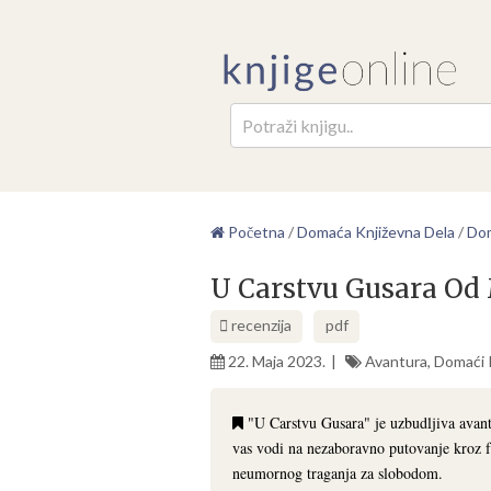
Pretr
Početna
/
Domaća Književna Dela
/
Dom
U Carstvu Gusara Od 
recenzija
pdf
22. Maja 2023.
Avantura
,
Domaći 
"U Carstvu Gusara" je uzbudljiva avant
vas vodi na nezaboravno putovanje kroz fa
neumornog traganja za slobodom.