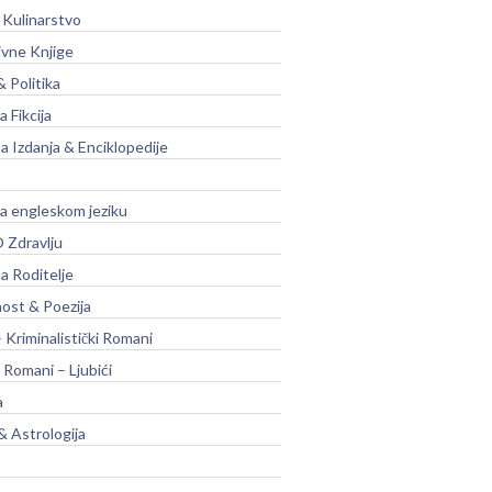
 Kulinarstvo
ivne Knjige
& Politika
a Fikcija
a Izdanja & Enciklopedije
na engleskom jeziku
 Zdravlju
a Roditelje
nost & Poezija
– Kriminalistički Romani
 Romani – Ljubići
a
& Astrologija