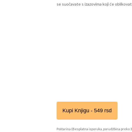
se suočavate s izazovima koji će oblikova
Kupi Knjigu - 549 rsd
Poštarina (Besplatna isporuka, porudžbina preko 3