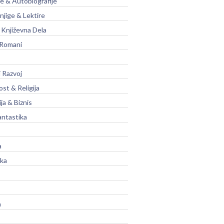
je & Autobiografije
njige & Lektire
Književna Dela
 Romani
 Razvoj
st & Religija
ja & Biznis
antastika
a
ika
a