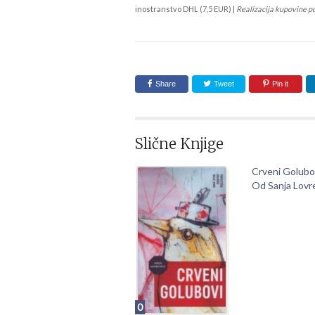
inostranstvo DHL (7,5 EUR) |
Realizacija kupovine p
Share
Tweet
Pin it
Slične Knjige
Crveni Golubo
Od Sanja Lovr
0