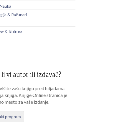
 Nauka
gija & Računari
t & Kultura
 li vi autor ili izdavač?
išite vašu knjigu pred hiljadama
lja knjiga. Knjige Online stranica je
no mesto za vaše izdanje.
ski program