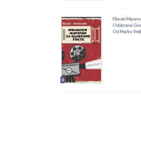
Filmski Marat
Odabrane Go
Od Marko Velj
0