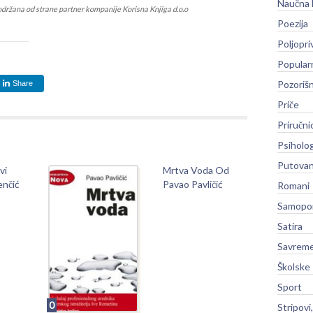
Naučna 
održana od strane partner kompanije Korisna Knjiga d.o.o
Poezija
Poljopri
Popular
Pozoriš
Share
Priče
Priručni
Psiholog
Putovan
vi
Mrtva Voda Od
enčić
Pavao Pavličić
Romani
Samopo
Satira
Savreme
Školske
Sport
0
Stripovi