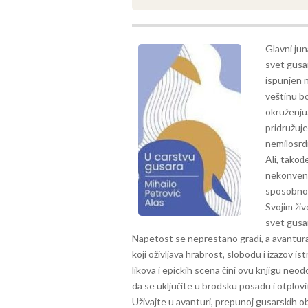
Glavni jun
svet gusar
ispunjen n
veštinu bo
okruženju
pridružuje
nemilosrdn
Ali, takođ
nekonvenc
sposobnos
Svojim živ
svet gusar
Napetost se neprestano gradi, a avantura ć
koji oživljava hrabrost, slobodu i izazov i
likova i epickih scena čini ovu knjigu neodo
da se uključite u brodsku posadu i otplo
Uživajte u avanturi, prepunoj gusarskih o