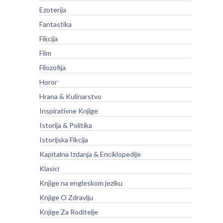
Ezoterija
Fantastika
Fikcija
Film
Filozofija
Horor
Hrana & Kulinarstvo
Inspirativne Knjige
Istorija & Politika
Istorijska Fikcija
Kapitalna Izdanja & Enciklopedije
Klasici
Knjige na engleskom jeziku
Knjige O Zdravlju
Knjige Za Roditelje