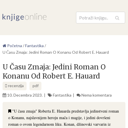
Pretraga
Početna
/
Fantastika
/
U Času Zmaja: Jedini Roman O Konanu Od Robert E. Hauard
U Času Zmaja: Jedini Roman O
Konanu Od Robert E. Hauard
recenzija
pdf
10. Decembra 2023.
Fantastika
Nema komentara
"U času zmaja" Roberta E. Hauarda predstavlja jedinstveni roman
o Konanu, najslavnijem heroju mača i magije, i jedini dovršeni
roman o ovom legendarnom liku. Konan, džinovski varvarin iz