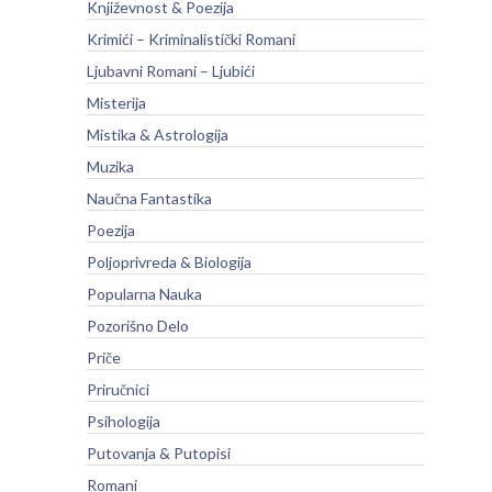
Književnost & Poezija
Krimići – Kriminalistički Romani
Ljubavni Romani – Ljubići
Misterija
Mistika & Astrologija
Muzika
Naučna Fantastika
Poezija
Poljoprivreda & Biologija
Popularna Nauka
Pozorišno Delo
Priče
Priručnici
Psihologija
Putovanja & Putopisi
Romani