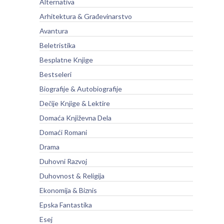
Alternativa
Arhitektura & Građevinarstvo
Avantura
Beletristika
Besplatne Knjige
Bestseleri
Biografije & Autobiografije
Dečije Knjige & Lektire
Domaća Književna Dela
Domaći Romani
Drama
Duhovni Razvoj
Duhovnost & Religija
Ekonomija & Biznis
Epska Fantastika
Esej