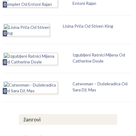
Entoni Rajan
0
Lisina Priča Od Stiven King
0
Izgubljeni Ratnici Mijena Od
Catherine Doyle
0
Catwoman – Dušekradica Od
Sara Dž. Mas
0
žanrovi