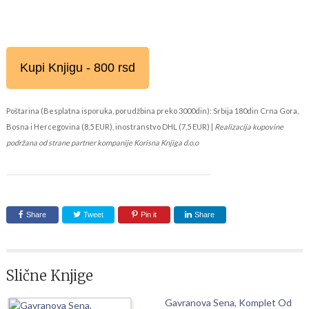
Kupi Knjigu - 800 rsd
Poštarina (Besplatna isporuka, porudžbina preko 3000din): Srbija 180din Crna Gora,
Bosna i Hercegovina (8,5 EUR), inostranstvo DHL (7,5 EUR) |
Realizacija kupovine
podržana od strane partner kompanije Korisna Knjiga d.o.o
Share
Tweet
Pin it
Share
Slične Knjige
Gavranova Sena, Komplet Od