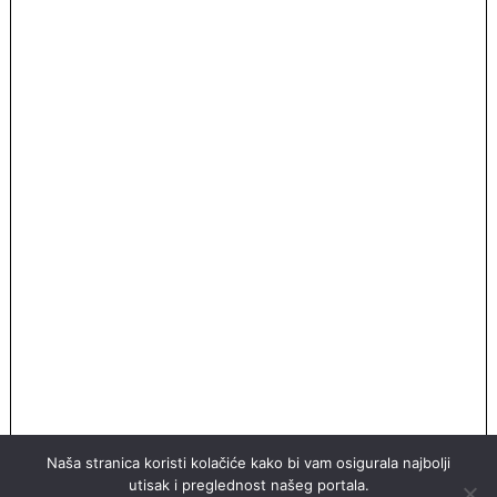
Naša stranica koristi kolačiće kako bi vam osigurala najbolji
utisak i preglednost našeg portala.