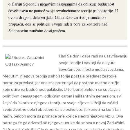
o Hariju Seldonu i njegovim nastojanjima da oblikuje budućnost
čovečanstva uz pomoć svoje revolucionarne teorije psihoistorije. U
ovom drugom delu serijala, Galaktičko carstvo je suočeno s
propašću, dok se politički i vojni lideri bore za kontrolu nad
Seldonovim naučnim dostignućem.
Hari Seldon i dalje radi na usavršavanju
svoje teorije i nastoji da osigura
čovečanstvu mesto među zvezdama.
Međutim, njegova teorija psihoistorije postaje predmet žestoke
borbe za prevlast, jer ona ima potencijal da postane moćno oružje
koje utiče na budućnost galaksije. U toj borbi, Seldon se suočava s
političkim demagogom, odlučnim carom i militantnim generalom, svi
željni da iskoriste njegovu teoriju za svoje ciljeve.
U želji da zaštiti
svoje životno delo i obezbedi da se psihoistorija koristi na koristan
način, Seldon mora da pronađe one koji će slediti njegovu viziju. Ova
potraga će ga odvesti od njegove unuke do snova o novoj Zadužbini.
“U Susret Zadužbini” je druga knjiga u serijalu i nastavlja da istražuje