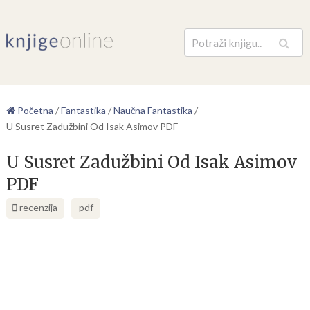
Pretraga
Početna
/
Fantastika
/
Naučna Fantastika
/
U Susret Zadužbini Od Isak Asimov PDF
U Susret Zadužbini Od Isak Asimov
PDF
recenzija
pdf