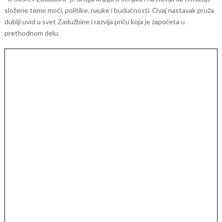
složene teme moći, politike, nauke i budućnosti. Ovaj nastavak pruža
dublji uvid u svet Zadužbine i razvija priču koja je započeta u
prethodnom delu.