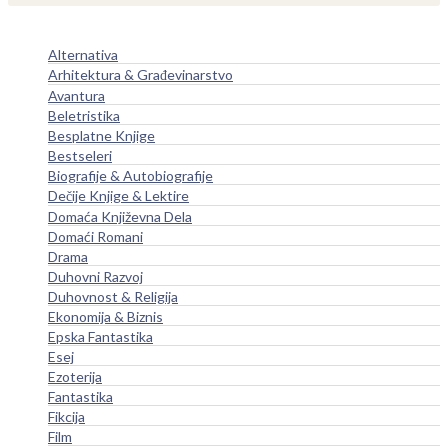
Alternativa
Arhitektura & Građevinarstvo
Avantura
Beletristika
Besplatne Knjige
Bestseleri
Biografije & Autobiografije
Dečije Knjige & Lektire
Domaća Književna Dela
Domaći Romani
Drama
Duhovni Razvoj
Duhovnost & Religija
Ekonomija & Biznis
Epska Fantastika
Esej
Ezoterija
Fantastika
Fikcija
Film