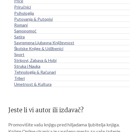
Priče
Priručnici
Psihologija
Putovanja & Putopisi
Romani
Samopomoć
Satira
Savremena Ljubavna Književnost
Školske Knjige & Udžbenici
Sport
Stripovi, Zabava & Hobi
Struka i Nauka
Tehnologija & Računari
Trileri
Umetnost & Kultura
Jeste li vi autor ili izdavač?
Promovišite vašu knjigu pred hiljadama ljubitelja knjiga.
Knjige Online stranica je savršeno mesto za vaše izdanje.