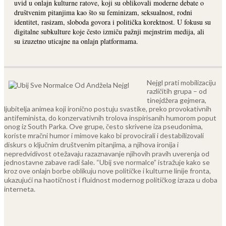
uvid u onlajn kulturne ratove, koji su oblikovali moderne debate o
društvenim pitanjima kao što su feminizam, seksualnost, rodni
identitet, rasizam, sloboda govora i politička korektnost. U fokusu su
digitalne subkulture koje često izmiču pažnji mejnstrim medija, ali
su izuzetno uticajne na onlajn platformama.
Nejgl prati mobilizaciju
različitih grupa – od
tinejdžera gejmera,
ljubitelja animea koji ironično postuju svastike, preko provokativnih
antifeminista, do konzervativnih trolova inspirisanih humorom poput
onog iz South Parka. Ove grupe, često skrivene iza pseudonima,
koriste mračni humor i mimove kako bi provocirali i destabilizovali
diskurs o ključnim društvenim pitanjima, a njihova ironija i
nepredvidivost otežavaju razaznavanje njihovih pravih uverenja od
jednostavne zabave radi šale.
“Ubij sve normalce” istražuje kako se
kroz ove onlajn borbe oblikuju nove političke i kulturne linije fronta,
ukazujući na haotičnost i fluidnost modernog političkog izraza u doba
interneta.