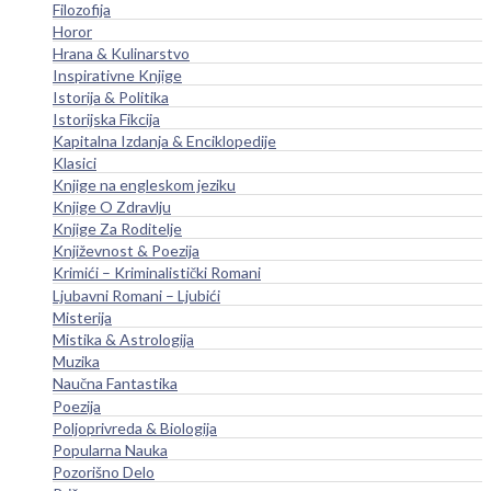
Filozofija
Horor
Hrana & Kulinarstvo
Inspirativne Knjige
Istorija & Politika
Istorijska Fikcija
Kapitalna Izdanja & Enciklopedije
Klasici
Knjige na engleskom jeziku
Knjige O Zdravlju
Knjige Za Roditelje
Književnost & Poezija
Krimići – Kriminalistički Romani
Ljubavni Romani – Ljubići
Misterija
Mistika & Astrologija
Muzika
Naučna Fantastika
Poezija
Poljoprivreda & Biologija
Popularna Nauka
Pozorišno Delo