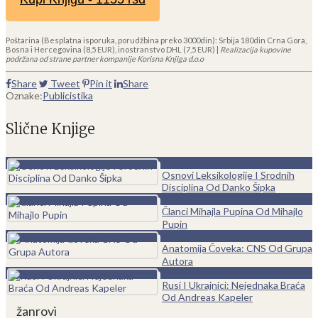
Poštarina (Besplatna isporuka, porudžbina preko 3000din): Srbija 180din Crna Gora,
Bosna i Hercegovina (8,5 EUR), inostranstvo DHL (7,5 EUR) |
Realizacija kupovine
podržana od strane partner kompanije Korisna Knjiga d.o.o
Share
Tweet
Pin it
Share
Oznake:
Publicistika
Slične Knjige
0
Osnovi Leksikologije I Srodnih
Disciplina Od Danko Šipka
0
Članci Mihajla Pupina Od Mihajlo
Pupin
0
Anatomija Čoveka: CNS Od Grupa
Autora
0
Rusi I Ukrajnici: Nejednaka Braća
Od Andreas Kapeler
žanrovi