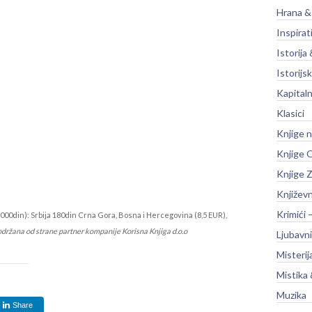
Hrana &
Inspirat
Istorija 
Istorijsk
Kapitaln
Klasici
Knjige 
Knjige O
Knjige Z
Književ
Krimići 
000din): Srbija 180din Crna Gora, Bosna i Hercegovina (8,5 EUR),
održana od strane partner kompanije Korisna Knjiga d.o.o
Ljubavni
Misterij
Mistika 
Muzika
Share