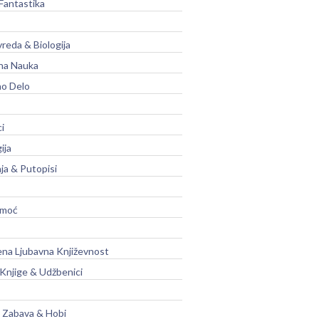
Fantastika
vreda & Biologija
na Nauka
no Delo
ci
ija
ja & Putopisi
moć
na Ljubavna Književnost
 Knjige & Udžbenici
, Zabava & Hobi