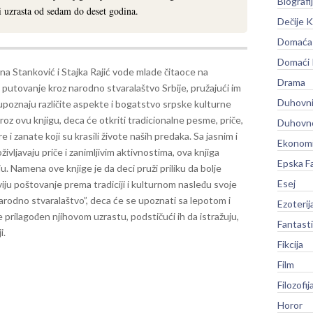
Biografi
ci uzrasta od sedam do deset godina.
Dečije K
Domaća 
Domaći
na Stanković i Stajka Rajić vode mlade čitaoce na
Drama
 putovanje kroz narodno stvaralaštvo Srbije, pružajući im
Duhovni
 upoznaju različite aspekte i bogatstvo srpske kulturne
roz ovu knjigu, deca će otkriti tradicionalne pesme, priče,
Duhovno
re i zanate koji su krasili živote naših predaka. Sa jasnim i
Ekonomi
ivljavaju priče i zanimljivim aktivnostima, ova knjiga
Epska F
ju.
Namena ove knjige je da deci pruži priliku da bolje
Esej
viju poštovanje prema tradiciji i kulturnom nasleđu svoje
arodno stvaralaštvo”, deca će se upoznati sa lepotom i
Ezoterij
 prilagođen njihovom uzrastu, podstičući ih da istražuju,
Fantast
i.
Fikcija
Film
Filozofij
Horor