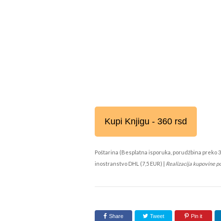
Kupi Knjigu - 360 rsd
Poštarina (Besplatna isporuka, porudžbina preko 3
inostranstvo DHL (7,5 EUR) |
Realizacija kupovine p
Share
Tweet
Pin it