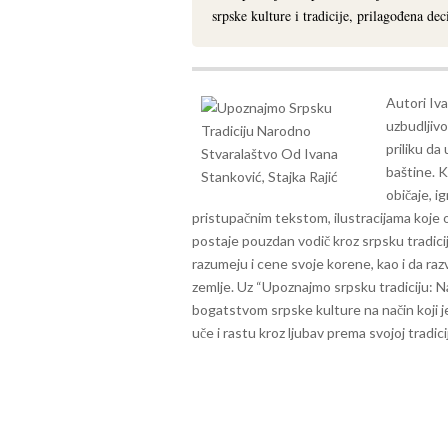
srpske kulture i tradicije, prilagođena de
Autori Iva
uzbudljivo
priliku da
baštine.
K
običaje, ig
pristupačnim tekstom, ilustracijama koje ož
postaje pouzdan vodič kroz srpsku tradici
razumeju i cene svoje korene, kao i da raz
zemlje. Uz “Upoznajmo srpsku tradiciju: N
bogatstvom srpske kulture na način koji je
uče i rastu kroz ljubav prema svojoj tradicij