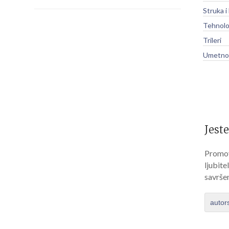
Struka i
Tehnolo
Trileri
Umetnos
Jeste
Promov
ljubite
savrše
autor