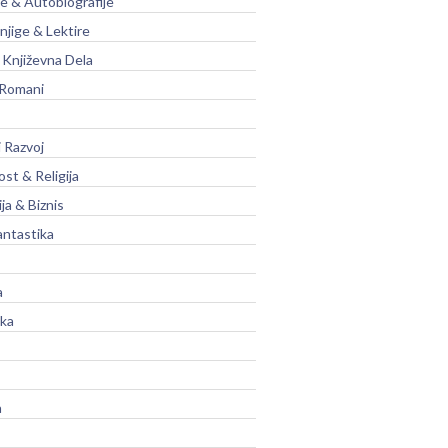
je & Autobiografije
njige & Lektire
Književna Dela
 Romani
 Razvoj
st & Religija
ja & Biznis
antastika
a
ika
a