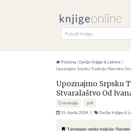
Pretr
Početna
/
Dečije Knjige & Lektire
/
Upoznajmo Srpsku Tradiciju: Narodno Stva
Upoznajmo Srpsku Tr
Stvaralaštvo Od Ivana
recenzija
pdf
15. Aprila 2024.
Dečije Knjige & L
"Upoznajmo srpsku tradiciju: Narodno s