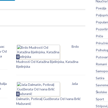
Naučna 
Poezija
Poljopri
Popular
Pozoriš
Priče
Priručni
vac
Brdo
Psiholog
v Od
ca
0
Putovan
Mudrosti Od Katažina Bjelinjska, Katažina
Romani
Bjelinjska
Samopo
Satira
ulija
Jaša
Savreme
n
Školske
0
Dalmatin, Potkralj Gudžerata Od Ivana Brlić
Sport
Mažuranić
Stripovi