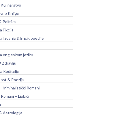
 Kulinarstvo
ivne Knjige
& Politika
a Fikcija
a Izdanja & Enciklopedije
na engleskom jeziku
 Zdravlju
a Roditelje
nost & Poezija
– Kriminalistički Romani
 Romani – Ljubići
a
& Astrologija