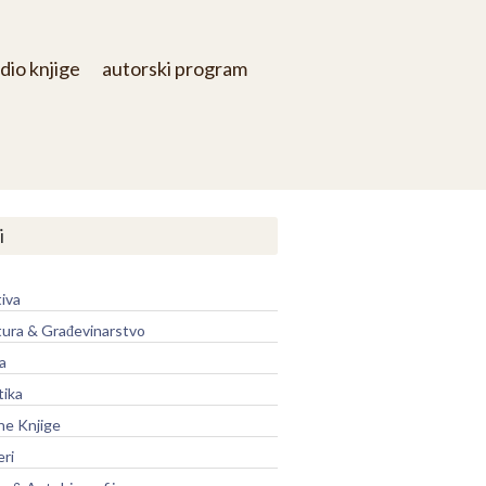
dio knjige
autorski program
i
iva
tura & Građevinarstvo
a
tika
ne Knjige
eri