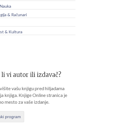
 Nauka
gija & Računari
t & Kultura
 li vi autor ili izdavač?
išite vašu knjigu pred hiljadama
lja knjiga. Knjige Online stranica je
no mesto za vaše izdanje.
ski program