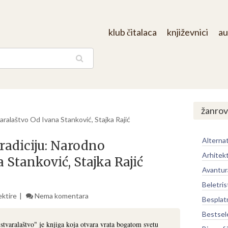
klub čitalaca
književnici
au
aga
žanrov
ralaštvo Od Ivana Stanković, Stajka Rajić
Alternat
adiciju: Narodno
Arhitek
 Stanković, Stajka Rajić
Avantur
Beletris
ektire
Nema komentara
Besplat
Bestsel
tvaralaštvo" je knjiga koja otvara vrata bogatom svetu