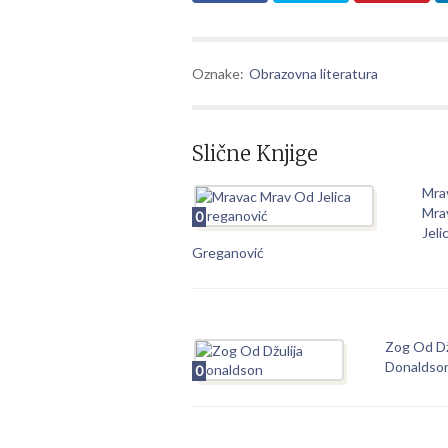
Oznake:
Obrazovna literatura
Slične Knjige
Mra
Mra
0
Jeli
Greganović
Zog Od Dž
Donaldso
0