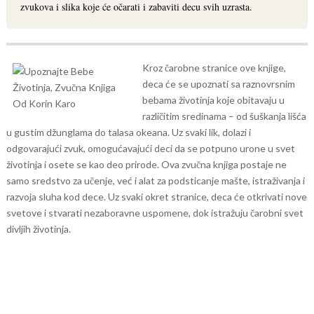
zvukova i slika koje će očarati i zabaviti decu svih uzrasta.
Kroz čarobne stranice ove knjige,
deca će se upoznati sa raznovrsnim
bebama životinja koje obitavaju u
različitim sredinama – od šuškanja lišća
u gustim džunglama do talasa okeana. Uz svaki lik, dolazi i
odgovarajući zvuk, omogućavajući deci da se potpuno urone u svet
životinja i osete se kao deo prirode.
Ova zvučna knjiga postaje ne
samo sredstvo za učenje, već i alat za podsticanje mašte, istraživanja i
razvoja sluha kod dece. Uz svaki okret stranice, deca će otkrivati nove
svetove i stvarati nezaboravne uspomene, dok istražuju čarobni svet
divljih životinja.