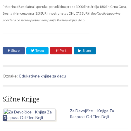
Poštarina (Besplatna isporuka, porudžbina preko 3000din): Srbija 180din Crna Gora,
Bosna i Hercegovina (8,5 EUR), inostranstvo DHL (7,5 EUR) |
Realizacija kupovine
podržana od strane partner kompanije Korisna Knjiga d.o.o
Share
Tweet
Pin it
Share
Oznake:
Edukativne knjige za decu
Slične Knjige
Za Devojčice – Knjiga Za
Raspust Od Elen Bejli
0