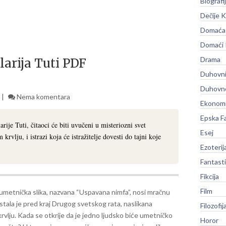
Biografi
Dečije K
Domaća 
Domaći
Drama
arija Tuti PDF
Duhovni
Duhovno
Nema komentara
Ekonomi
Epska F
je Tuti, čitaoci će biti uvučeni u misteriozni svet
Esej
krvlju, i istrazi koja će istražitelje dovesti do tajni koje
Ezoterij
Fantast
Fikcija
Film
umetnička slika, nazvana “Uspavana nimfa”, nosi mračnu
stala je pred kraj Drugog svetskog rata, naslikana
Filozofij
rvlju. Kada se otkrije da je jedno ljudsko biće umetničko
Horor