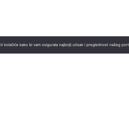
ti kolačiće kako bi vam osigurala najbolji utisak i preglednost našeg port