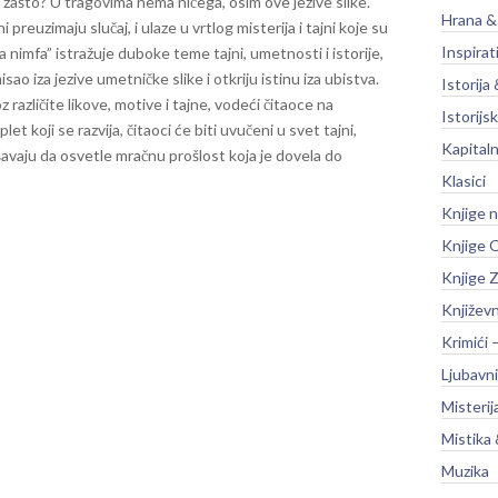
 i zašto? U tragovima nema ničega, osim ove jezive slike.
Hrana &
preuzimaju slučaj, i ulaze u vrtlog misterija i tajni koje su
Inspirat
nimfa” istražuje duboke teme tajni, umetnosti i istorije,
sao iza jezive umetničke slike i otkriju istinu iza ubistva.
Istorija 
 različite likove, motive i tajne, vodeći čitaoce na
Istorijsk
t koji se razvija, čitaoci će biti uvučeni u svet tajni,
Kapitaln
ušavaju da osvetle mračnu prošlost koja je dovela do
Klasici
Knjige 
Knjige O
Knjige Z
Književ
Krimići 
Ljubavni
Misterij
Mistika 
Muzika