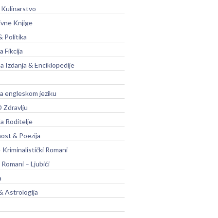
 Kulinarstvo
ivne Knjige
& Politika
a Fikcija
a Izdanja & Enciklopedije
na engleskom jeziku
 Zdravlju
a Roditelje
nost & Poezija
– Kriminalistički Romani
 Romani – Ljubići
a
& Astrologija