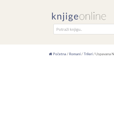
Pretr
Početna
/
Romani
/
Trileri
/
Uspavana Ni