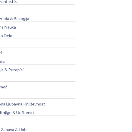
Fantastika
vreda & Biologija
na Nauka
no Delo
ci
ija
ja & Putopisi
moć
na Ljubavna Književnost
 Knjige & Udžbenici
, Zabava & Hobi