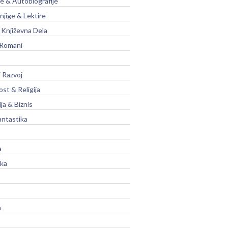
je & Autobiografije
njige & Lektire
Književna Dela
 Romani
 Razvoj
st & Religija
ja & Biznis
antastika
a
ika
a