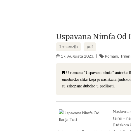
Uspavana Nimfa Od Il
recenzija
pdf
17. Augusta 2023.
Romani
,
Trileri
U romanu "Uspavana nimfa" autorke Ilari
umetničke slike koja je naslikana ljudskom 
su zakopane duboko u prošlosti.
Naslovna 
tajnu – na
ljudskom k