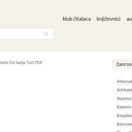
klub čitalaca
književnici
au
aga
mfa Od Ilarija Tuti PDF
žanrov
Alternat
Arhitek
Avantur
Beletris
Besplat
Bestsel