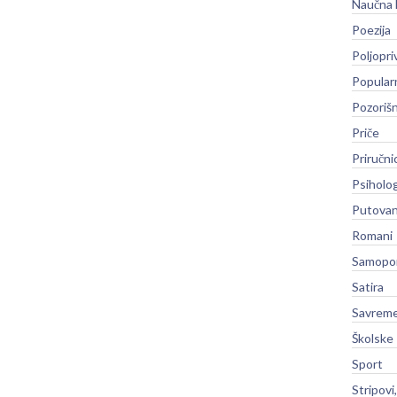
Naučna 
Poezija
Poljopri
Popular
Pozoriš
Priče
Priručni
Psiholog
Putovan
Romani
Samopo
Satira
Savreme
Školske
Sport
Stripovi