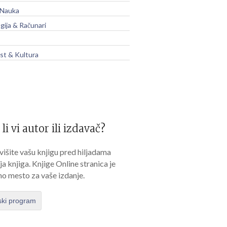
 Nauka
gija & Računari
t & Kultura
 li vi autor ili izdavač?
išite vašu knjigu pred hiljadama
lja knjiga. Knjige Online stranica je
no mesto za vaše izdanje.
ski program