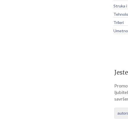
Struka i
Tehnolo
Trileri
Umetnos
Jeste
Promov
ljubite
savrše
autor