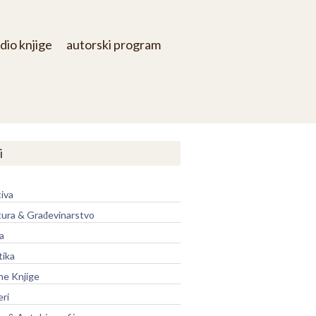
dio knjige
autorski program
i
iva
tura & Građevinarstvo
a
tika
ne Knjige
eri