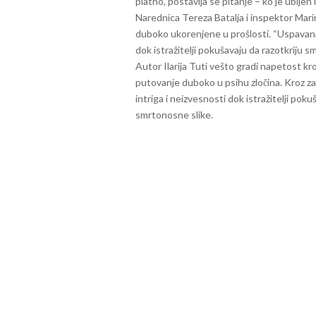
platno, postavlja se pitanje – ko je ubijen
Narednica Tereza Batalja i inspektor Marini 
duboko ukorenjene u prošlosti.
“Uspavana 
dok istražitelji pokušavaju da razotkriju smi
Autor Ilarija Tuti vešto gradi napetost kroz
putovanje duboko u psihu zločina. Kroz zaple
intriga i neizvesnosti dok istražitelji pok
smrtonosne slike.