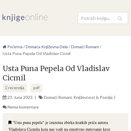
Pretraga
Početna
/
Domaća Književna Dela
/
Domaći Romani
/
Usta Puna Pepela Od Vladislav Cicmil
Usta Puna Pepela Od Vladislav
Cicmil
recenzija
pdf
23. Juna 2023.
Domaći Romani
,
Književnost & Poezija
Nema komentara
"Usta puna pepela" je izuzetna zbirka kratkih priča autora
Vladislava Cicmila koja nas vodi na emotivno putovanje kroz