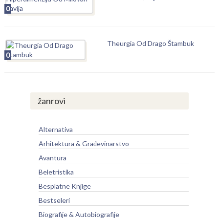
0
Theurgia Od Drago Štambuk
0
žanrovi
Alternativa
Arhitektura & Građevinarstvo
Avantura
Beletristika
Besplatne Knjige
Bestseleri
Biografije & Autobiografije