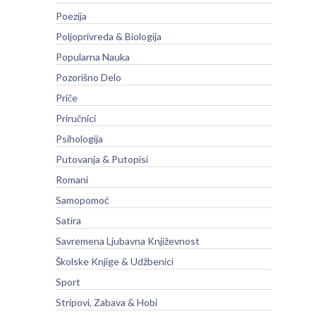
Poezija
Poljoprivreda & Biologija
Popularna Nauka
Pozorišno Delo
Priče
Priručnici
Psihologija
Putovanja & Putopisi
Romani
Samopomoć
Satira
Savremena Ljubavna Književnost
Školske Knjige & Udžbenici
Sport
Stripovi, Zabava & Hobi