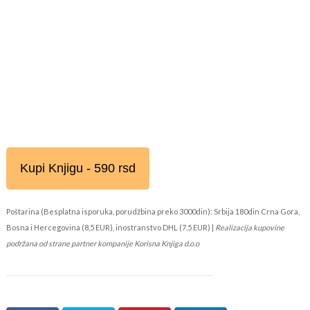
Kupi Knjigu - 590 rsd
Poštarina (Besplatna isporuka, porudžbina preko 3000din): Srbija 180din Crna Gora,
Bosna i Hercegovina (8,5 EUR), inostranstvo DHL (7,5 EUR) |
Realizacija kupovine
podržana od strane partner kompanije Korisna Knjiga d.o.o