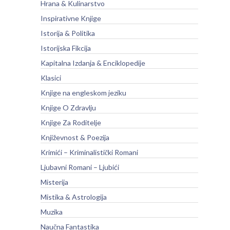
Hrana & Kulinarstvo
Inspirativne Knjige
Istorija & Politika
Istorijska Fikcija
Kapitalna Izdanja & Enciklopedije
Klasici
Knjige na engleskom jeziku
Knjige O Zdravlju
Knjige Za Roditelje
Književnost & Poezija
Krimići – Kriminalistički Romani
Ljubavni Romani – Ljubići
Misterija
Mistika & Astrologija
Muzika
Naučna Fantastika