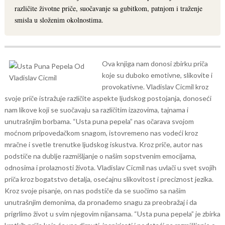
različite životne priče, suočavanje sa gubitkom, patnjom i traženje
smisla u složenim okolnostima.
Ova knjiga nam donosi zbirku priča
koje su duboko emotivne, slikovite i
provokativne. Vladislav Cicmil kroz
svoje priče istražuje različite aspekte ljudskog postojanja, donoseći
nam likove koji se suočavaju sa različitim izazovima, tajnama i
unutrašnjim borbama.
“Usta puna pepela” nas očarava svojom
moćnom pripovedačkom snagom, istovremeno nas vodeći kroz
mračne i svetle trenutke ljudskog iskustva. Kroz priče, autor nas
podstiče na dublje razmišljanje o našim sopstvenim emocijama,
odnosima i prolaznosti života.
Vladislav Cicmil nas uvlači u svet svojih
priča kroz bogatstvo detalja, osećajnu slikovitost i preciznost jezika.
Kroz svoje pisanje, on nas podstiče da se suočimo sa našim
unutrašnjim demonima, da pronađemo snagu za preobražaj i da
prigrlimo život u svim njegovim nijansama.
“Usta puna pepela” je zbirka