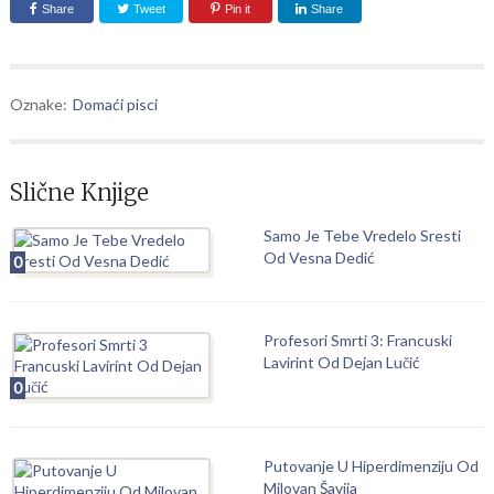
Share
Tweet
Pin it
Share
Oznake:
Domaći pisci
Slične Knjige
Samo Je Tebe Vredelo Sresti
Od Vesna Dedić
0
Profesori Smrti 3: Francuski
Lavirint Od Dejan Lučić
0
Putovanje U Hiperdimenziju Od
Milovan Šavija