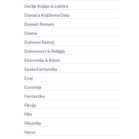
Dečije Knjige & Lektire
Domaća Književna Dela
Domaći Romani
Drama
Duhovni Razvoj
Duhovnost & Religija
Ekonomija & Biznis
Epska Fantastika
Esej
Ezoterija
Fantastika
Fikcija
Film
Filozofija
Horor