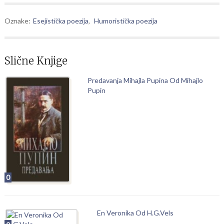
Oznake:
Esejistička poezija
,
Humoristička poezija
Slične Knjige
Predavanja Mihajla Pupina Od Mihajlo
Pupin
0
En Veronika Od H.G.Vels