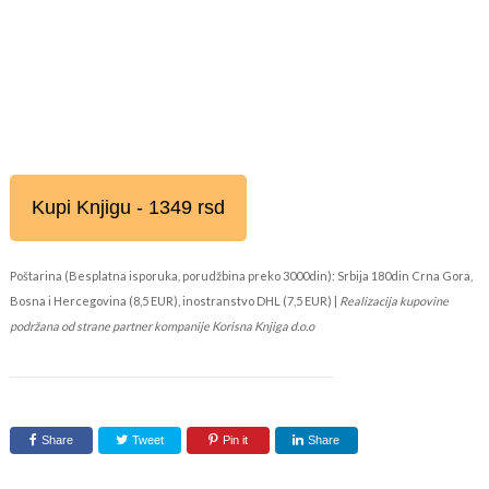
Kupi Knjigu - 1349 rsd
Poštarina (Besplatna isporuka, porudžbina preko 3000din): Srbija 180din Crna Gora,
Bosna i Hercegovina (8,5 EUR), inostranstvo DHL (7,5 EUR) |
Realizacija kupovine
podržana od strane partner kompanije Korisna Knjiga d.o.o
Share
Tweet
Pin it
Share