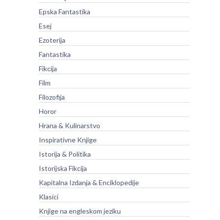
Epska Fantastika
Esej
Ezoterija
Fantastika
Fikcija
Film
Filozofija
Horor
Hrana & Kulinarstvo
Inspirativne Knjige
Istorija & Politika
Istorijska Fikcija
Kapitalna Izdanja & Enciklopedije
Klasici
Knjige na engleskom jeziku