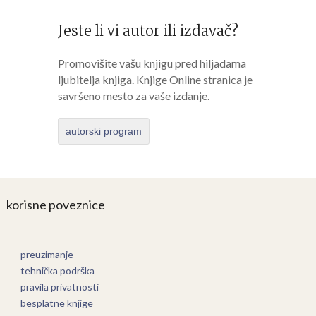
Jeste li vi autor ili izdavač?
Promovišite vašu knjigu pred hiljadama
ljubitelja knjiga. Knjige Online stranica je
savršeno mesto za vaše izdanje.
autorski program
korisne poveznice
preuzimanje
tehnička podrška
pravila privatnosti
besplatne knjige