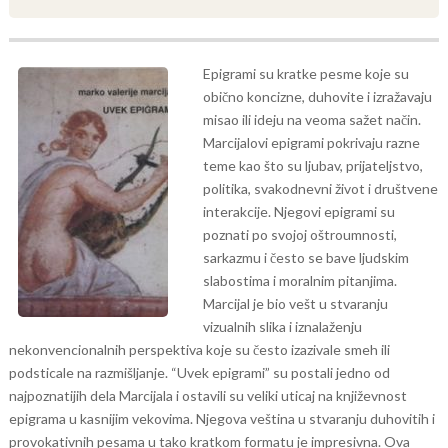
Epigrami su kratke pesme koje su
obično koncizne, duhovite i izražavaju
misao ili ideju na veoma sažet način.
Marcijalovi epigrami pokrivaju razne
teme kao što su ljubav, prijateljstvo,
politika, svakodnevni život i društvene
interakcije.
Njegovi epigrami su
poznati po svojoj oštroumnosti,
sarkazmu i često se bave ljudskim
slabostima i moralnim pitanjima.
Marcijal je bio vešt u stvaranju
vizualnih slika i iznalaženju
nekonvencionalnih perspektiva koje su često izazivale smeh ili
podsticale na razmišljanje.
“Uvek epigrami” su postali jedno od
najpoznatijih dela Marcijala i ostavili su veliki uticaj na književnost
epigrama u kasnijim vekovima. Njegova veština u stvaranju duhovitih i
provokativnih pesama u tako kratkom formatu je impresivna.
Ova