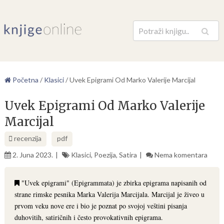
Pretraga
Početna
/
Klasici
/
Uvek Epigrami Od Marko Valerije Marcijal
Uvek Epigrami Od Marko Valerije
Marcijal
recenzija
pdf
2. Juna 2023.
Klasici
,
Poezija
,
Satira
Nema komentara
"Uvek epigrami" (Epigrammata) je zbirka epigrama napisanih od
strane rimske pesnika Marka Valerija Marcijala. Marcijal je živeo u
prvom veku nove ere i bio je poznat po svojoj veštini pisanja
duhovitih, satiričnih i često provokativnih epigrama.