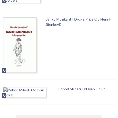
0
Janko Muzikant I Druge Priče Od Henrik
Sjenkevič
0
Pohod Milosti Od Ivan Golub
0