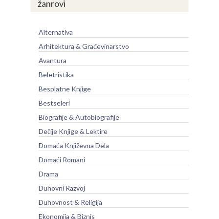
žanrovi
Alternativa
Arhitektura & Građevinarstvo
Avantura
Beletristika
Besplatne Knjige
Bestseleri
Biografije & Autobiografije
Dečije Knjige & Lektire
Domaća Književna Dela
Domaći Romani
Drama
Duhovni Razvoj
Duhovnost & Religija
Ekonomija & Biznis