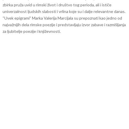
zbirka pruža uvid u rimski život i društvo tog perioda, ali i ističe
univerzalnost ljudskih slabosti i vrlina koje su i dalje relevantne danas.
“Uvek epigrami” Marka Valerija Marcijala su prepoznati kao jedno od
najvažnijih dela rimske poezije i predstavljaju izvor zabave i razmišljanja
za ljubitelje poezije i književnosti.