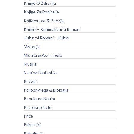
Knjige O Zdravlju
Knjige Za Roditelje
Književnost & Poezija
Krimići – Kriminalistički Romani
Ljubavni Romani – Ljubići
Misterija
Mistika & Astrologija
Muzika
Naučna Fantastika
Poezija
Poljoprivreda & Biologija
Popularna Nauka
Pozorišno Delo
Priče
Priručnici
Psihologija