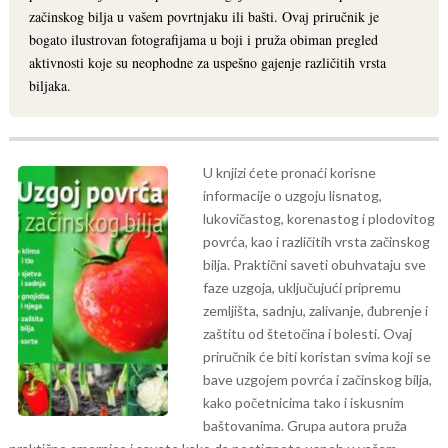
začinskog bilja u vašem povrtnjaku ili bašti. Ovaj priručnik je
bogato ilustrovan fotografijama u boji i pruža obiman pregled
aktivnosti koje su neophodne za uspešno gajenje različitih vrsta
biljaka.
U knjizi ćete pronaći korisne
informacije o uzgoju lisnatog,
lukovičastog, korenastog i plodovitog
povrća, kao i različitih vrsta začinskog
bilja. Praktični saveti obuhvataju sve
faze uzgoja, uključujući pripremu
zemljišta, sadnju, zalivanje, đubrenje i
zaštitu od štetočina i bolesti.
Ovaj
priručnik će biti koristan svima koji se
bave uzgojem povrća i začinskog bilja,
kako početnicima tako i iskusnim
baštovanima. Grupa autora pruža