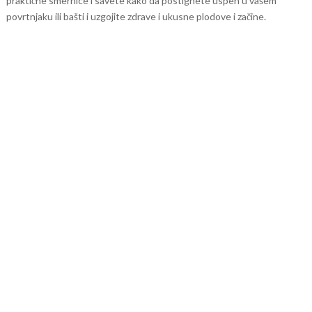
praktične smernice i savete kako da postignete uspeh u vašem
povrtnjaku ili bašti i uzgojite zdrave i ukusne plodove i začine.