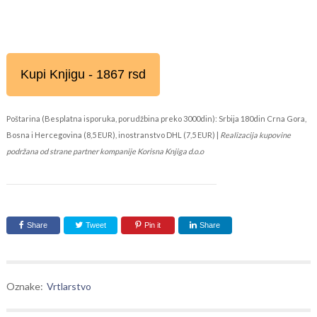
Kupi Knjigu - 1867 rsd
Poštarina (Besplatna isporuka, porudžbina preko 3000din): Srbija 180din Crna Gora,
Bosna i Hercegovina (8,5 EUR), inostranstvo DHL (7,5 EUR) |
Realizacija kupovine
podržana od strane partner kompanije Korisna Knjiga d.o.o
Share
Tweet
Pin it
Share
Oznake:
Vrtlarstvo