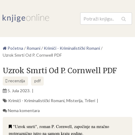
Pretraga
Početna
/
Romani
/
Krimići - Kriminalistički Romani
/
Uzrok Smrti Od P. Cornwell PDF
Uzrok Smrti Od P. Cornwell PDF
recenzija
pdf
5. Jula 2023.
Krimići - Kriminalistički Romani
,
Misterija
,
Trileri
Nema komentara
"Uzrok smrti", roman P. Cornwell, započinje na mračno
pretpraznično jutro na samom kraju godine.