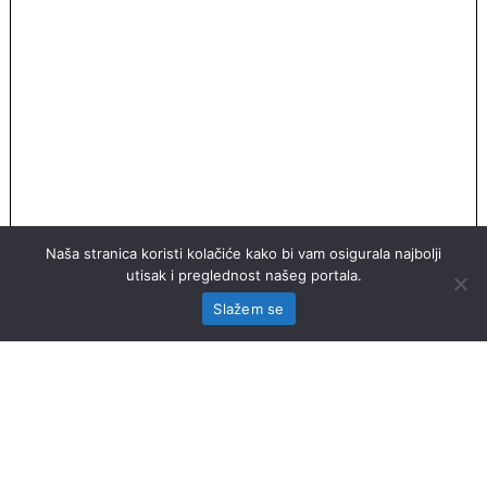
Naša stranica koristi kolačiće kako bi vam osigurala najbolji
utisak i preglednost našeg portala.
Slažem se