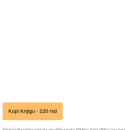
Kupi Knjigu - 220 rsd
Poštarina (Besplatna isporuka, porudžbina preko 3000din): Srbija 180din Crna Gora,