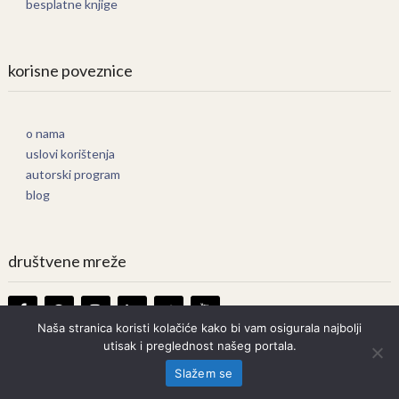
besplatne knjige
korisne poveznice
o nama
uslovi korištenja
autorski program
blog
društvene mreže
Naša stranica koristi kolačiće kako bi vam osigurala najbolji
utisak i preglednost našeg portala.
Knjige Online
Copyright © 2026.
Slažem se
Prava zadržana. Bilo kakvo kopiranje strogo zabranjeno.