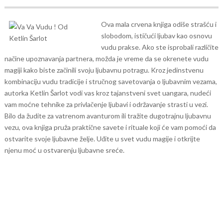
Ova mala crvena knjiga odiše strašću i
slobodom, ističući ljubav kao osnovu
vudu prakse. Ako ste isprobali različite
načine upoznavanja partnera, možda je vreme da se okrenete vudu
magiji kako biste začinili svoju ljubavnu potragu.
Kroz jedinstvenu
kombinaciju vudu tradicije i stručnog savetovanja o ljubavnim vezama,
autorka Ketlin Šarlot vodi vas kroz tajanstveni svet uangara, nudeći
vam moćne tehnike za privlačenje ljubavi i održavanje strasti u vezi.
Bilo da žudite za vatrenom avanturom ili tražite dugotrajnu ljubavnu
vezu, ova knjiga pruža praktične savete i rituale koji će vam pomoći da
ostvarite svoje ljubavne želje. Uđite u svet vudu magije i otkrijte
njenu moć u ostvarenju ljubavne sreće.