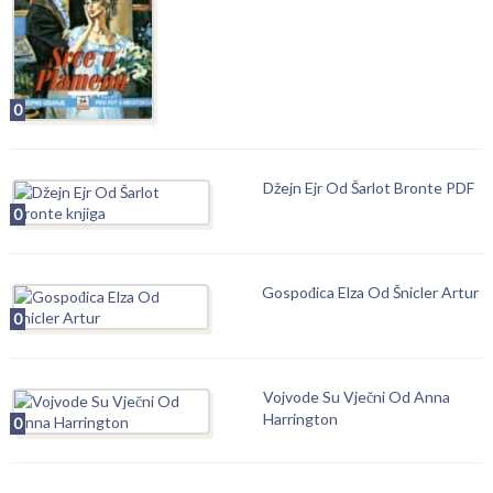
0
Džejn Ejr Od Šarlot Bronte PDF
0
Gospođica Elza Od Šnicler Artur
0
Vojvode Su Vječni Od Anna
Harrington
0