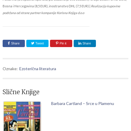
Bosna i Hercegovina (8,5 EUR), inostranstvo DHL (7,5 EUR) |
Realizacija kupovine
podržana od strane partner kompanije Korisna Knjiga d.o.o
Share
Tweet
Pin it
Share
Oznake:
Ezoterična literatura
Slične Knjige
Barbara Cartland – Srce u Plamenu