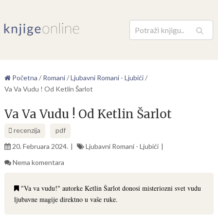
Pretraga
Početna
/
Romani
/
Ljubavni Romani - Ljubići
/
Va Va Vudu ! Od Ketlin Šarlot
Va Va Vudu ! Od Ketlin Šarlot
recenzija
pdf
20. Februara 2024.
Ljubavni Romani - Ljubići
Nema komentara
"Va va vudu!" autorke Ketlin Šarlot donosi misteriozni svet vudu
ljubavne magije direktno u vaše ruke.