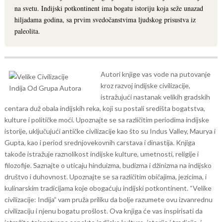
na svetu. Indijski potkontinent ima bogatu istoriju koja seže unazad
hiljadama godina, sa prvim svedočanstvima ljudskog prisustva iz
paleolita.
Autori knjige vas vode na putovanje
kroz razvoj indijske civilizacije,
istražujući nastanak velikih gradskih
centara duž obala indijskih reka, koji su postali središta bogatstva,
kulture i političke moći. Upoznajte se sa različitim periodima indijske
istorije, uključujući antičke civilizacije kao što su Indus Valley, Maurya i
Gupta, kao i period srednjovekovnih carstava i dinastija.
Knjiga
takođe istražuje raznolikost indijske kulture, umetnosti, religije i
filozofije. Saznajte o uticaju hinduizma, budizma i džinizma na indijsko
društvo i duhovnost. Upoznajte se sa različitim običajima, jezicima, i
kulinarskim tradicijama koje obogaćuju indijski potkontinent.
“Velike
civilizacije: Indija” vam pruža priliku da bolje razumete ovu izvanrednu
civilizaciju i njenu bogatu prošlost. Ova knjiga će vas inspirisati da