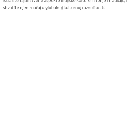
istražite tajanstvene aspekte indijske kulture, istorije i tradicije, i
shvatite njen značaj u globalnoj kulturnoj raznolikosti.