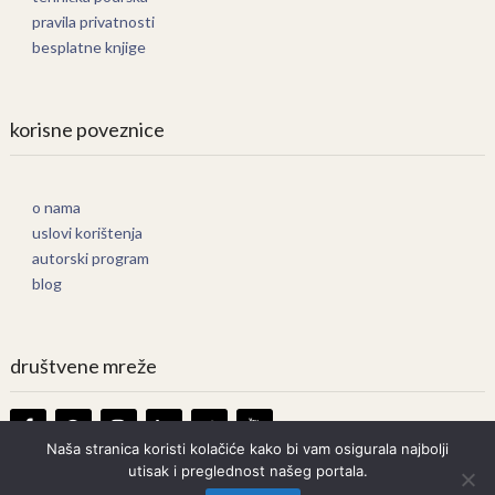
pravila privatnosti
besplatne knjige
korisne poveznice
o nama
uslovi korištenja
autorski program
blog
društvene mreže
Naša stranica koristi kolačiće kako bi vam osigurala najbolji
utisak i preglednost našeg portala.
Knjige Online
Copyright © 2026.