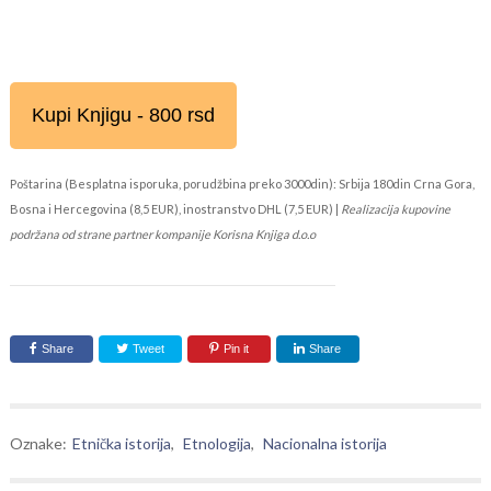
Kupi Knjigu - 800 rsd
Poštarina (Besplatna isporuka, porudžbina preko 3000din): Srbija 180din Crna Gora,
Bosna i Hercegovina (8,5 EUR), inostranstvo DHL (7,5 EUR) |
Realizacija kupovine
podržana od strane partner kompanije Korisna Knjiga d.o.o
Share
Tweet
Pin it
Share
Oznake:
Etnička istorija
,
Etnologija
,
Nacionalna istorija