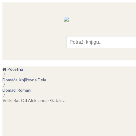
Pre
Početna
/
Domaća Književna Dela
/
Domaći Romani
/
Veliki Rat Od Aleksandar Gatalica