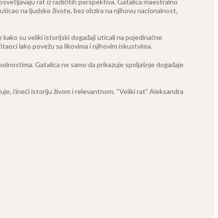
svetljavaju rat iz različitih perspektiva. Gatalica maestralno
no uticao na ljudske živote, bez obzira na njihovu nacionalnost,
 kako su veliki istorijski događaji uticali na pojedinačne
čitaoci lako povežu sa likovima i njihovim iskustvima.
 okolnostima. Gatalica ne samo da prikazuje spoljašnje događaje
, čineći istoriju živom i relevantnom. “Veliki rat” Aleksandra