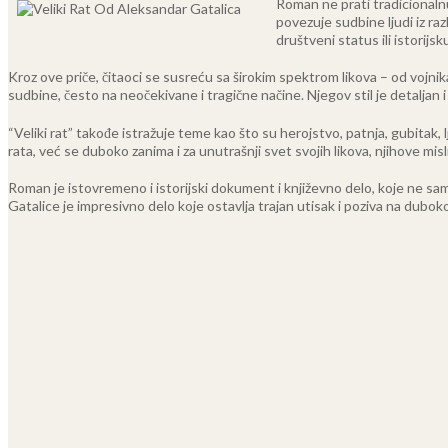
Roman ne prati tradicionalnu 
povezuje sudbine ljudi iz raz
društveni status ili istorijsk
Kroz ove priče, čitaoci se susreću sa širokim spektrom likova – od vojnika 
sudbine, često na neočekivane i tragične načine. Njegov stil je detaljan i
“Veliki rat” takođe istražuje teme kao što su herojstvo, patnja, gubitak,
rata, već se duboko zanima i za unutrašnji svet svojih likova, njihove misl
Roman je istovremeno i istorijski dokument i književno delo, koje ne sam
Gatalice je impresivno delo koje ostavlja trajan utisak i poziva na duboko pr