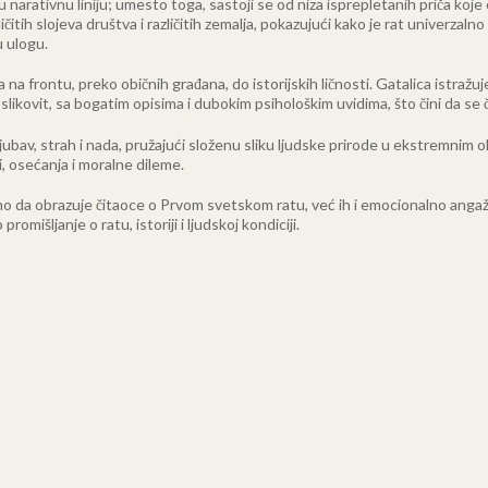
narativnu liniju; umesto toga, sastoji se od niza isprepletanih priča koje o
ličitih slojeva društva i različitih zemalja, pokazujući kako je rat univerzal
u ulogu.
na frontu, preko običnih građana, do istorijskih ličnosti. Gatalica istražuje
 slikovit, sa bogatim opisima i dubokim psihološkim uvidima, što čini da se 
 ljubav, strah i nada, pružajući složenu sliku ljudske prirode u ekstremnim
i, osećanja i moralne dileme.
o da obrazuje čitaoce o Prvom svetskom ratu, već ih i emocionalno angažuje
omišljanje o ratu, istoriji i ljudskoj kondiciji.