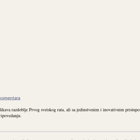
komentara
ikava razdoblje Prvog svetskog rata, ali sa jedinstvenim i inovativnim pristup
pripovedanju.