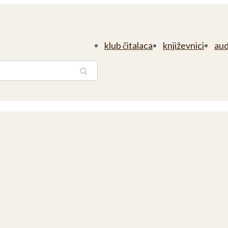
klub čitalaca
književnici
aud
traga