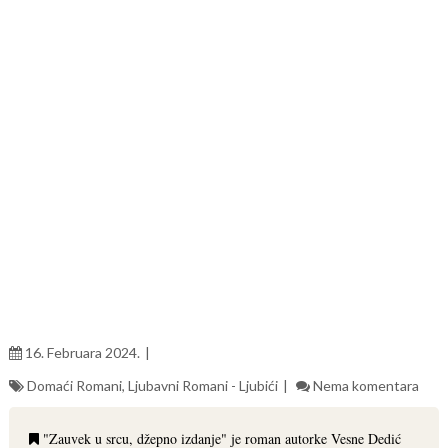
16. Februara 2024.
Domaći Romani
,
Ljubavni Romani - Ljubići
Nema komentara
"Zauvek u srcu, džepno izdanje" je roman autorke Vesne Dedić