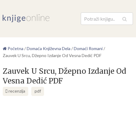
Pretraga
Početna
/
Domaća Književna Dela
/
Domaći Romani
/
Zauvek U Srcu, Džepno Izdanje Od Vesna Dedić PDF
Zauvek U Srcu, Džepno Izdanje Od
Vesna Dedić PDF
recenzija
pdf