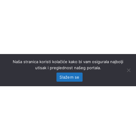
Naša stranica koristi kolačiće kako bi vam osigurala najbolji
utisak i preglednost našeg portala.
Slažem se