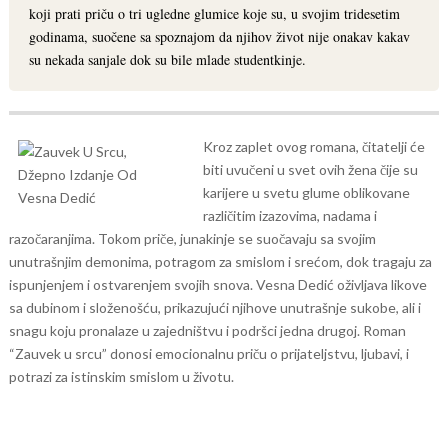
koji prati priču o tri ugledne glumice koje su, u svojim tridesetim
godinama, suočene sa spoznajom da njihov život nije onakav kakav
su nekada sanjale dok su bile mlade studentkinje.
Kroz zaplet ovog romana, čitatelji će
biti uvučeni u svet ovih žena čije su
karijere u svetu glume oblikovane
različitim izazovima, nadama i
razočaranjima. Tokom priče, junakinje se suočavaju sa svojim
unutrašnjim demonima, potragom za smislom i srećom, dok tragaju za
ispunjenjem i ostvarenjem svojih snova.
Vesna Dedić oživljava likove
sa dubinom i složenošću, prikazujući njihove unutrašnje sukobe, ali i
snagu koju pronalaze u zajedništvu i podršci jedna drugoj. Roman
“Zauvek u srcu” donosi emocionalnu priču o prijateljstvu, ljubavi, i
potrazi za istinskim smislom u životu.