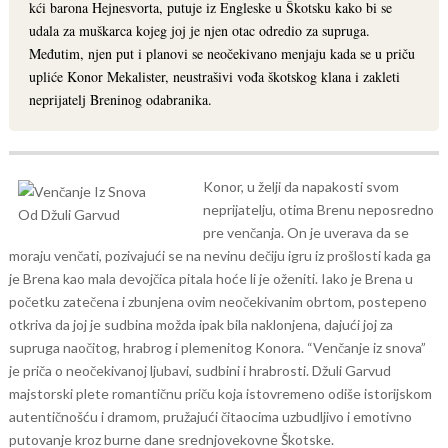
kći barona Hejnesvorta, putuje iz Engleske u Škotsku kako bi se
udala za muškarca kojeg joj je njen otac odredio za supruga.
Međutim, njen put i planovi se neočekivano menjaju kada se u priču
upliće Konor Mekalister, neustrašivi vođa škotskog klana i zakleti
neprijatelj Breninog odabranika.
Konor, u želji da napakosti svom
neprijatelju, otima Brenu neposredno
pre venčanja. On je uverava da se
moraju venčati, pozivajući se na nevinu dečiju igru iz prošlosti kada ga
je Brena kao mala devojčica pitala hoće li je oženiti. Iako je Brena u
početku zatečena i zbunjena ovim neočekivanim obrtom, postepeno
otkriva da joj je sudbina možda ipak bila naklonjena, dajući joj za
supruga naočitog, hrabrog i plemenitog Konora.
“Venčanje iz snova”
je priča o neočekivanoj ljubavi, sudbini i hrabrosti. Džuli Garvud
majstorski plete romantičnu priču koja istovremeno odiše istorijskom
autentičnošću i dramom, pružajući čitaocima uzbudljivo i emotivno
putovanje kroz burne dane srednjovekovne Škotske.