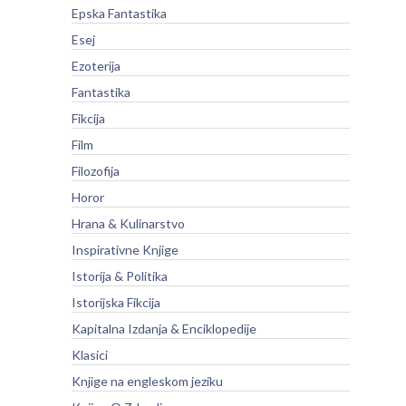
Epska Fantastika
Esej
Ezoterija
Fantastika
Fikcija
Film
Filozofija
Horor
Hrana & Kulinarstvo
Inspirativne Knjige
Istorija & Politika
Istorijska Fikcija
Kapitalna Izdanja & Enciklopedije
Klasici
Knjige na engleskom jeziku