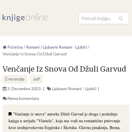
Pretraga
Početna
/
Romani
/
Ljubavni Romani - Ljubići
/
Venčanje Iz Snova Od Džuli Garvud
Venčanje Iz Snova Od Džuli Garvud
recenzija
pdf
3. Decembra 2023.
Ljubavni Romani - Ljubići
Nema komentara
"Venčanje iz snova" autorke Džuli Garvud je druga i poslednja
knjiga u serijalu "Vlastela", koja nas vodi na romantično putovanje
kroz srednjovekovnu Englesku i Škotsku. Glavna junakinja, Brena,