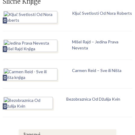
Slične Knjige
Ključ Svetlosti Od Nora Roberts
0
Mišel Rajd – Jedina Prava
Nevesta
0
Carmen Reid – Sve ili Ništa
0
Bezobraznica Od Džulija Kvin
0
žanrovi