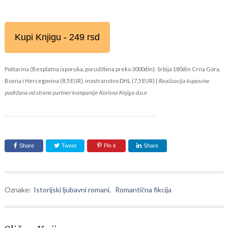
Kupi Knjigu - 249 rsd
Poštarina (Besplatna isporuka, porudžbina preko 3000din): Srbija 180din Crna Gora,
Bosna i Hercegovina (8,5 EUR), inostranstvo DHL (7,5 EUR) |
Realizacija kupovine
podržana od strane partner kompanije Korisna Knjiga d.o.o
Share
Tweet
Pin it
Share
Oznake:
Istorijski ljubavni romani
,
Romantična fikcija