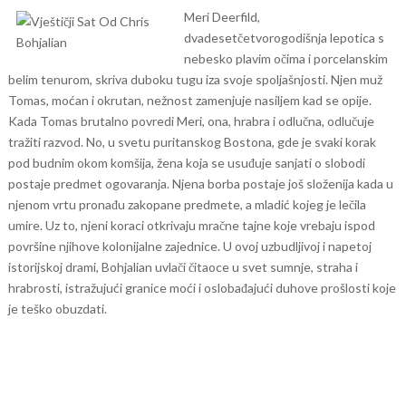
Meri Deerfild,
dvadesetčetvorogodišnja lepotica s
nebesko plavim očima i porcelanskim
belim tenurom, skriva duboku tugu iza svoje spoljašnjosti. Njen muž
Tomas, moćan i okrutan, nežnost zamenjuje nasiljem kad se opije.
Kada Tomas brutalno povredi Meri, ona, hrabra i odlučna, odlučuje
tražiti razvod. No, u svetu puritanskog Bostona, gde je svaki korak
pod budnim okom komšija, žena koja se usuđuje sanjati o slobodi
postaje predmet ogovaranja.
Njena borba postaje još složenija kada u
njenom vrtu pronađu zakopane predmete, a mladić kojeg je lečila
umire. Uz to, njeni koraci otkrivaju mračne tajne koje vrebaju ispod
površine njihove kolonijalne zajednice.
U ovoj uzbudljivoj i napetoj
istorijskoj drami, Bohjalian uvlači čitaoce u svet sumnje, straha i
hrabrosti, istražujući granice moći i oslobađajući duhove prošlosti koje
je teško obuzdati.