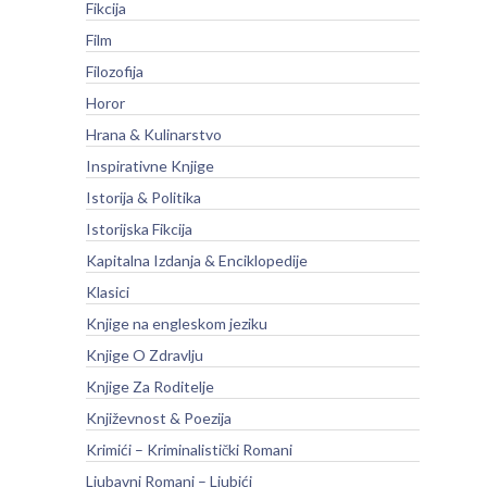
Fikcija
Film
Filozofija
Horor
Hrana & Kulinarstvo
Inspirativne Knjige
Istorija & Politika
Istorijska Fikcija
Kapitalna Izdanja & Enciklopedije
Klasici
Knjige na engleskom jeziku
Knjige O Zdravlju
Knjige Za Roditelje
Književnost & Poezija
Krimići – Kriminalistički Romani
Ljubavni Romani – Ljubići