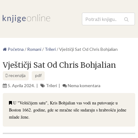
Pretraga
Početna
/
Romani
/
Trileri
/
Vještičji Sat Od Chris Bohjalian
Vještičji Sat Od Chris Bohjalian
recenzija
pdf
5. Aprila 2024.
Trileri
Nema komentara
U "Veštičijem satu", Kris Bohjalian vas vodi na putovanje u
Boston 1662. godine, gde se mračne sile sudaraju s hrabrošću jedne
mlade žene.