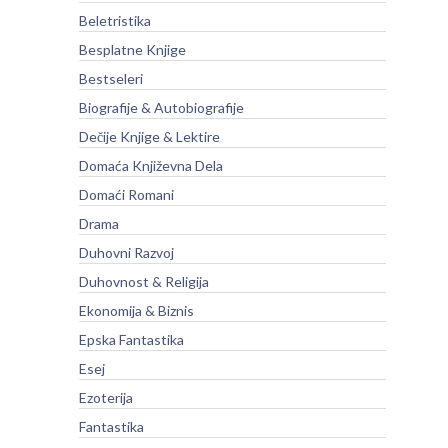
Beletristika
Besplatne Knjige
Bestseleri
Biografije & Autobiografije
Dečije Knjige & Lektire
Domaća Književna Dela
Domaći Romani
Drama
Duhovni Razvoj
Duhovnost & Religija
Ekonomija & Biznis
Epska Fantastika
Esej
Ezoterija
Fantastika