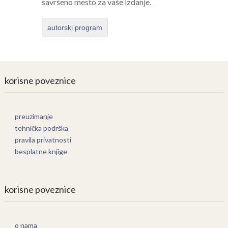
savršeno mesto za vaše izdanje.
autorski program
korisne poveznice
preuzimanje
tehnička podrška
pravila privatnosti
besplatne knjige
korisne poveznice
o nama