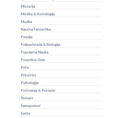
Misterija
Mistika & Astrologija
Muzika
Naučna Fantastika
Poezija
Poljoprivreda & Biologija
Popularna Nauka
Pozorišno Delo
Priče
Priručnici
Psihologija
Putovanja & Putopisi
Romani
Samopomoć
Satira