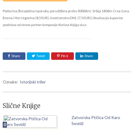
Poštarina (Besplatna isporuka, porudžbina preko 3000din): Srbija 180din Crna Gora,
Bosna i Hercegovina (8,5 EUR), inostranstvo DHL (7,5 EUR) |
Realizacija kupovine
podržana od strane partner kompanije Korisna Knjiga d.o.o
Share
Tweet
Pin it
Share
Oznake:
Istorijski triler
Slične Knjige
Zatvorska Ptičica Od Karo
Sevidž
0