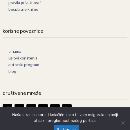
pravila privatnosti
besplatne knjige
korisne poveznice
o nama
uslovi korištenja
autorski program
blog
društvene mreže
Naša stranica koristi kolačiće kako bi vam osigurala najbolji
utisak i preglednost našeg portala.
Knjige Online
Copyright © 2026.
Slažem se