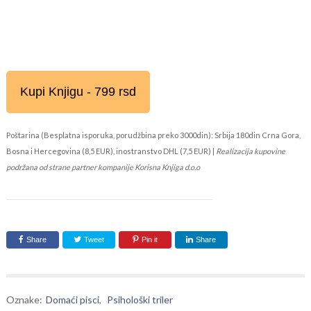
Kupi Knjigu - 799 rsd
Poštarina (Besplatna isporuka, porudžbina preko 3000din): Srbija 180din Crna Gora,
Bosna i Hercegovina (8,5 EUR), inostranstvo DHL (7,5 EUR) |
Realizacija kupovine
podržana od strane partner kompanije Korisna Knjiga d.o.o
Share
Tweet
Pin it
Share
Oznake:
Domaći pisci
,
Psihološki triler