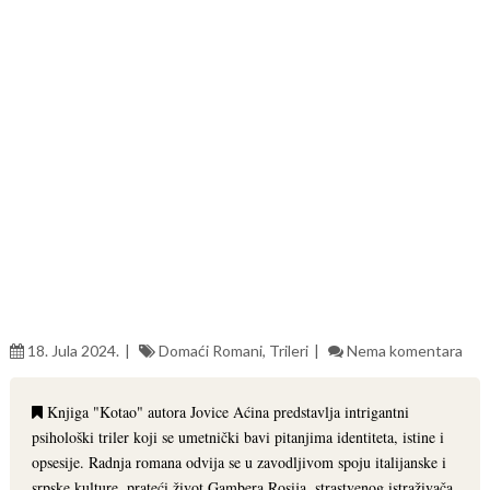
18. Jula 2024.
Domaći Romani
,
Trileri
Nema komentara
Knjiga "Kotao" autora Jovice Aćina predstavlja intrigantni
psihološki triler koji se umetnički bavi pitanjima identiteta, istine i
opsesije. Radnja romana odvija se u zavodljivom spoju italijanske i
srpske kulture, prateći život Gambera Rosija, strastvenog istraživača