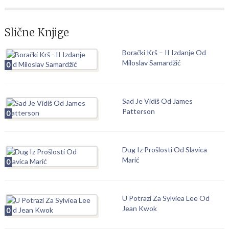
Slične Knjige
Borački Krš – II Izdanje Od
Miloslav Samardžić
0
Sad Je Vidiš Od James
Patterson
0
Dug Iz Prošlosti Od Slavica
Marić
0
U Potrazi Za Sylviea Lee Od
Jean Kwok
0