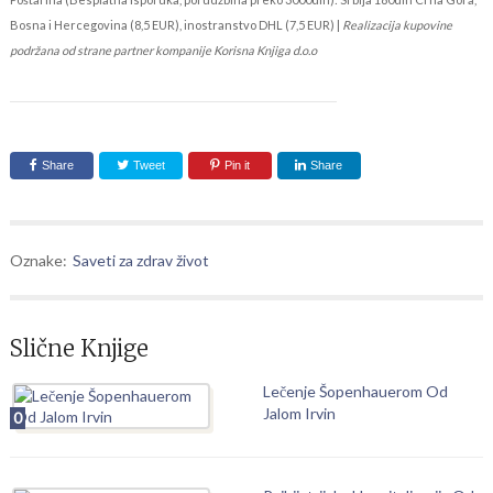
Bosna i Hercegovina (8,5 EUR), inostranstvo DHL (7,5 EUR) |
Realizacija kupovine
podržana od strane partner kompanije Korisna Knjiga d.o.o
Share
Tweet
Pin it
Share
Oznake:
Saveti za zdrav život
Slične Knjige
Lečenje Šopenhauerom Od
Jalom Irvin
0