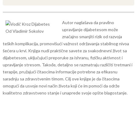
Autor naglašava da pravilno
upravljanje dijabetesom može
značajno smanjiti rizik od razvoja
teških komplikacija, promovišući važnost održavanja stabilnog nivoa
šećera u krvi. Knjiga nudi praktične savete za svakodnevni život sa
dijabetesom, uključujući preporuke za ishranu, fizičku aktivnost i
upravljanje stresom. Takođe, detaljno se razmatraju različiti tretmani i
terapije, pružajući čitaocima informacije potrebne za efikasnu
saradnju sa zdravstvenim timom. Cilj ove knjige je da čitaocima
omogući da usvoje novi način života koji će im pomoći da održe
kvalitetno zdravstveno stanje i unaprede svoje opšte blagostanje.