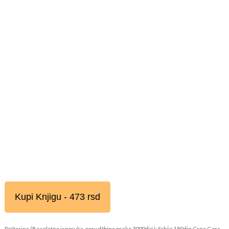
Kupi Knjigu - 473 rsd
Poštarina (Besplatna isporuka, porudžbina preko 3000din): Srbija 180din Crna Gora,