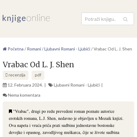
Pretraga
Početna
/
Romani
/
Ljubavni Romani - Ljubići
/
Vrabac Od L. J. Shen
Vrabac Od L. J. Shen
recenzija
pdf
12. Februara 2024.
Ljubavni Romani - Ljubići
Nema komentara
"Vrabac", drugi po redu prevedeni roman poznate autorice
erotskih romana, L.J. Shen, nedavno je objavljen u Mozaik knjizi.
Ova napeta i vruća priča prati sudbinu jednostavne bostonske
devojke i opasnog, zavodljivog muškarca, čije se živote sudbina