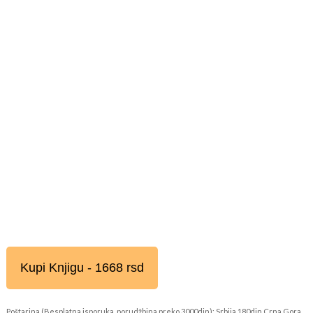
Kupi Knjigu - 1668 rsd
Poštarina (Besplatna isporuka, porudžbina preko 3000din): Srbija 180din Crna Gora,