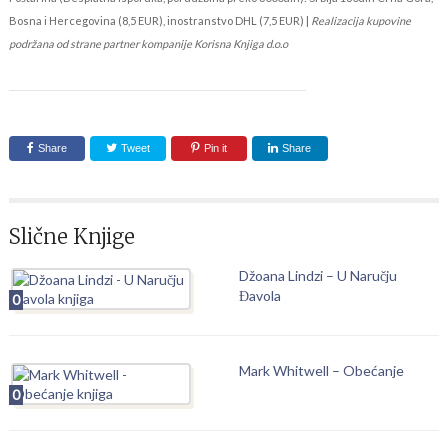
Bosna i Hercegovina (8,5 EUR), inostranstvo DHL (7,5 EUR) |
Realizacija kupovine
podržana od strane partner kompanije Korisna Knjiga d.o.o
Share
Tweet
Pin it
Share
Slične Knjige
Džoana Lindzi – U Naručju
Đavola
0
Mark Whitwell – Obećanje
0