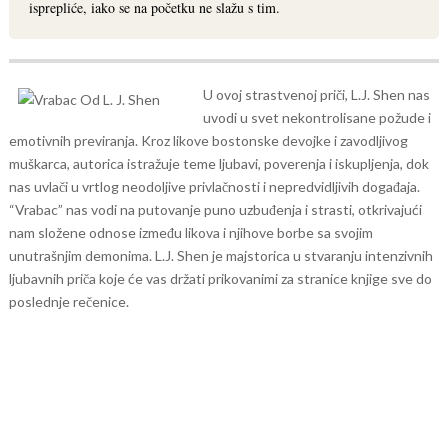
isprepliće, iako se na početku ne slažu s tim.
U ovoj strastvenoj priči, L.J. Shen nas
uvodi u svet nekontrolisane požude i
emotivnih previranja. Kroz likove bostonske devojke i zavodljivog
muškarca, autorica istražuje teme ljubavi, poverenja i iskupljenja, dok
nas uvlači u vrtlog neodoljive privlačnosti i nepredvidljivih događaja.
“Vrabac” nas vodi na putovanje puno uzbuđenja i strasti, otkrivajući
nam složene odnose između likova i njihove borbe sa svojim
unutrašnjim demonima. L.J. Shen je majstorica u stvaranju intenzivnih
ljubavnih priča koje će vas držati prikovanimi za stranice knjige sve do
poslednje rečenice.