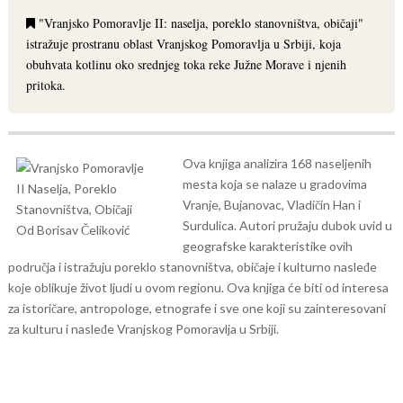
"Vranjsko Pomoravlje II: naselja, poreklo stanovništva, običaji"
istražuje prostranu oblast Vranjskog Pomoravlja u Srbiji, koja
obuhvata kotlinu oko srednjeg toka reke Južne Morave i njenih
pritoka.
Ova knjiga analizira 168 naseljenih
mesta koja se nalaze u gradovima
Vranje, Bujanovac, Vladičin Han i
Surdulica.
Autori pružaju dubok uvid u
geografske karakteristike ovih
područja i istražuju poreklo stanovništva, običaje i kulturno nasleđe
koje oblikuje život ljudi u ovom regionu. Ova knjiga će biti od interesa
za istoričare, antropologe, etnografe i sve one koji su zainteresovani
za kulturu i nasleđe Vranjskog Pomoravlja u Srbiji.