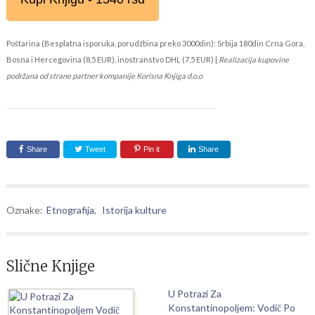
Poštarina (Besplatna isporuka, porudžbina preko 3000din): Srbija 180din Crna Gora,
Bosna i Hercegovina (8,5 EUR), inostranstvo DHL (7,5 EUR) |
Realizacija kupovine
podržana od strane partner kompanije Korisna Knjiga d.o.o
Share
Tweet
Pin it
Share
Oznake:
Etnografija
,
Istorija kulture
Slične Knjige
U Potrazi Za
Konstantinopoljem: Vodič Po