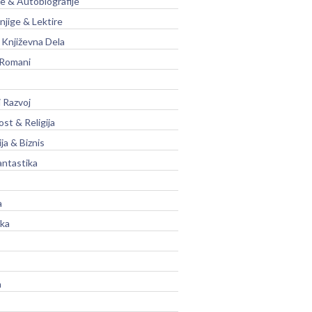
je & Autobiografije
njige & Lektire
Književna Dela
 Romani
 Razvoj
st & Religija
ja & Biznis
antastika
a
ika
a