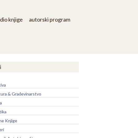
dio knjige
autorski program
i
iva
tura & Građevinarstvo
a
tika
ne Knjige
eri