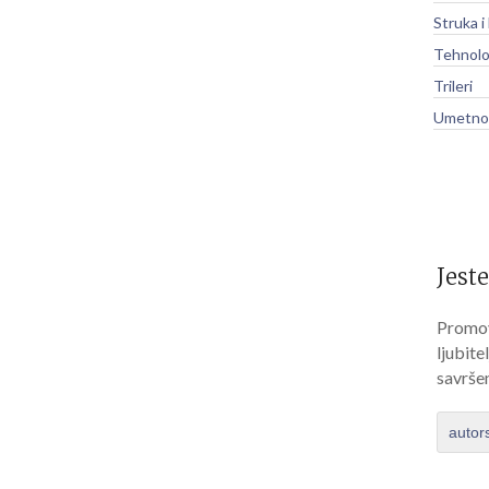
Struka i
Tehnolo
Trileri
Umetnos
Jeste
Promov
ljubite
savrše
autor