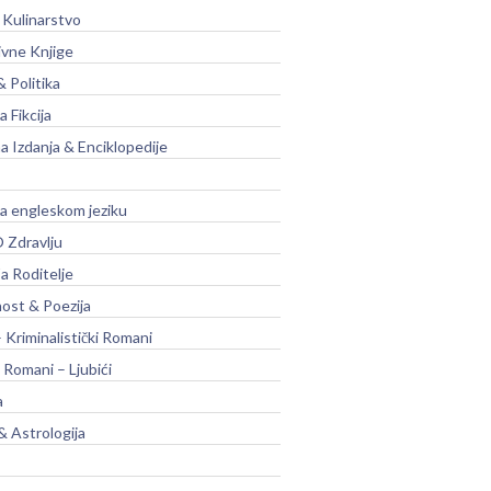
 Kulinarstvo
ivne Knjige
& Politika
a Fikcija
a Izdanja & Enciklopedije
na engleskom jeziku
 Zdravlju
a Roditelje
nost & Poezija
– Kriminalistički Romani
 Romani – Ljubići
a
& Astrologija