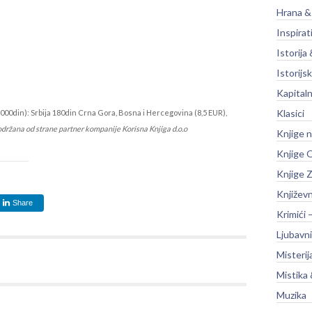
Hrana &
Inspirat
Istorija 
Istorijsk
Kapitaln
Klasici
000din): Srbija 180din Crna Gora, Bosna i Hercegovina (8,5 EUR),
održana od strane partner kompanije Korisna Knjiga d.o.o
Knjige 
Knjige O
Knjige Z
Književ
Share
Krimići 
Ljubavni
Misterij
Mistika 
Muzika