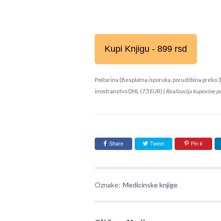
Kupi Knjigu - 899 rsd
Poštarina (Besplatna isporuka, porudžbina preko 3
inostranstvo DHL (7,5 EUR) |
Realizacija kupovine p
Share
Tweet
Pin it
Oznake:
Medicinske knjige