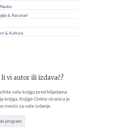
 Nauka
gija & Računari
t & Kultura
 li vi autor ili izdavač?
išite vašu knjigu pred hiljadama
lja knjiga. Knjige Online stranica je
no mesto za vaše izdanje.
ski program