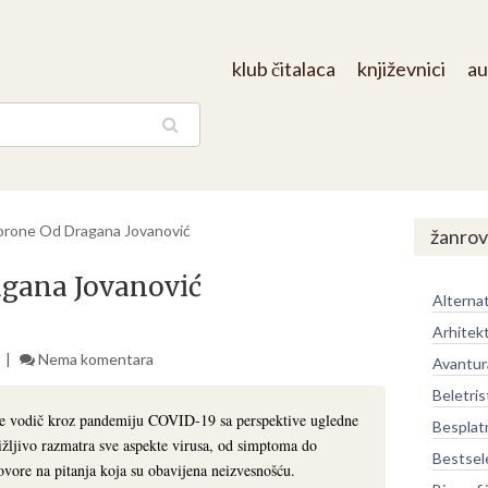
klub čitalaca
književnici
au
aga
rone Od Dragana Jovanović
žanrov
gana Jovanović
Alternat
Arhitek
Nema komentara
Avantur
Beletris
 je vodič kroz pandemiju COVID-19 sa perspektive ugledne
Besplat
žljivo razmatra sve aspekte virusa, od simptoma do
Bestsel
ovore na pitanja koja su obavijena neizvesnošću.