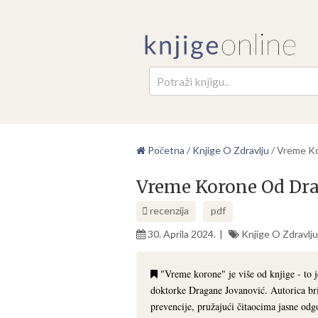
Pretr
Početna
/
Knjige O Zdravlju
/
Vreme Ko
Vreme Korone Od Dra
recenzija
pdf
30. Aprila 2024.
Knjige O Zdravlju
"Vreme korone" je više od knjige - to
doktorke Dragane Jovanović. Autorica bri
prevencije, pružajući čitaocima jasne odg