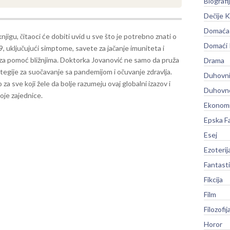
Biografi
Dečije K
Domaća 
njigu, čitaoci će dobiti uvid u sve što je potrebno znati o
Domaći
 uključujući simptome, savete za jačanje imuniteta i
za pomoć bližnjima. Doktorka Jovanović ne samo da pruža
Drama
rategije za suočavanje sa pandemijom i očuvanje zdravlja.
Duhovni
a sve koji žele da bolje razumeju ovaj globalni izazov i
Duhovno
oje zajednice.
Ekonomi
Epska F
Esej
Ezoterij
Fantast
Fikcija
Film
Filozofij
Horor