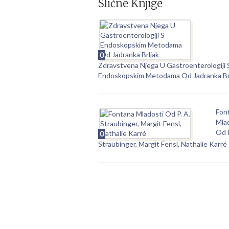
Slične Knjige
0
Zdravstvena Njega U Gastroenterologiji 
Endoskopskim Metodama Od Jadranka Br
Fon
Mla
Od P
0
Straubinger, Margit Fensl, Nathalie Karré