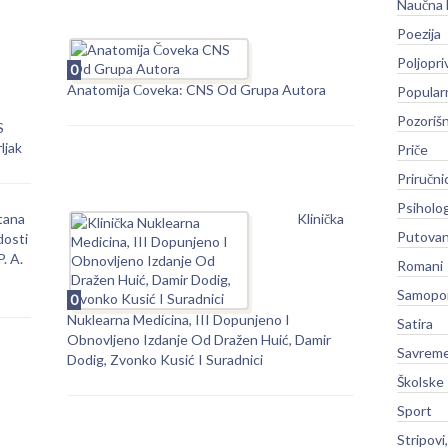
Naučna 
Poezija
Poljopri
0
Anatomija Čoveka: CNS Od Grupa Autora
Popular
Pozoriš
S
ljak
Priče
Priručni
Psiholog
tana
Klinička
Putovan
dosti
. A.
Romani
Samopo
0
Nuklearna Medicina, III Dopunjeno I
Satira
Obnovljeno Izdanje Od Dražen Huić, Damir
Savreme
Dodig, Zvonko Kusić I Suradnici
Školske
Sport
Stripovi