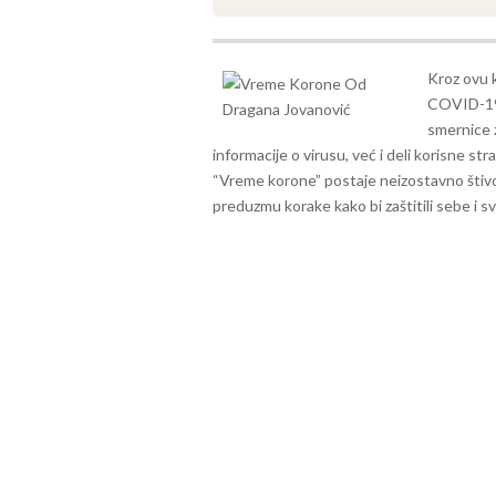
Kroz ovu k
COVID-19,
smernice 
informacije o virusu, već i deli korisne st
“Vreme korone” postaje neizostavno štivo z
preduzmu korake kako bi zaštitili sebe i sv