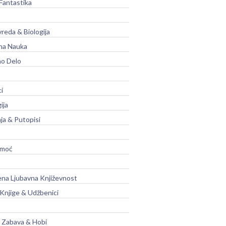
Fantastika
vreda & Biologija
na Nauka
no Delo
ci
ija
ja & Putopisi
moć
na Ljubavna Književnost
 Knjige & Udžbenici
, Zabava & Hobi