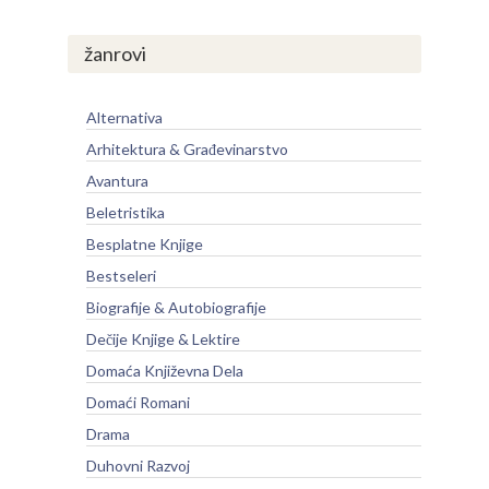
žanrovi
Alternativa
Arhitektura & Građevinarstvo
Avantura
Beletristika
Besplatne Knjige
Bestseleri
Biografije & Autobiografije
Dečije Knjige & Lektire
Domaća Književna Dela
Domaći Romani
Drama
Duhovni Razvoj