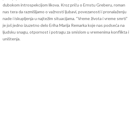
dubokom introspekcijom likova. Kroz priču o Ernstu Greberu, roman
nas tera da razmišljamo o važnosti ljubavi, povezanosti i pronalaženju
nade i iskupljenja u najtežim situacijama.
“Vreme života i vreme smrti”
je još jedno izuzetno delo Eriha Marija Remarka koje nas podseća na
ljudsku snagu, otpornost i potragu za smislom u vremenima konflikta i
uništenja.