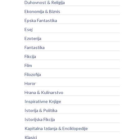
Duhovnost & Religija
Ekonomija & Biznis
Epska Fantastika
Esej
Ezoterija
Fantastika
Fikcija
Film
Filozofija
Horor
Hrana & Kulinarstvo
Inspirativne Knjige
Istorija & Politika
Istorijska Fikcija
Kapitalna Izdanja & Enciklopedije
Klasici