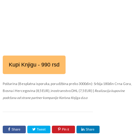
Kupi Knjigu - 990 rsd
Poštarina (Besplatna isporuka, porudžbina preko 3000din): Srbija 180din Crna Gora,
Bosna i Hercegovina (8,5 EUR), inostranstvo DHL (7,5 EUR) |
Realizacija kupovine
podržana od strane partner kompanije Korisna Knjiga d.o.o
Share
Tweet
Pin it
Share