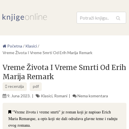
Pretraga
Početna
/
Klasici
/
Vreme Života I Vreme Smrti Od Erih Marija Remark
Vreme Života I Vreme Smrti Od Erih
Marija Remark
recenzija
pdf
9. Juna 2023.
Klasici
,
Romani
Nema komentara
"Vreme života i vreme smrti" je roman koji je napisao Erich
Maria Remarque, a opis koji ste dali odražava glavne teme i radnju
ovog romana.