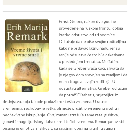
Ernst Greber, nakon dve godine
provedene na ruskom frontu, dobija
kratko odsustvo od tri sedmice.
Odlučuje da ne piše svojim roditeljima
kako ne bi davao lažnu nadu, jer su
ranije odsustva često bila otkazivana
u poslednjem trenutku. Međutim,
kada se Greber vraća kući, shvata da
je njegov dom sravnjen sa zemljom i da
nema tragova svojih roditelja. U
odsustvu alternativa, Greber odlučuje
da potraži Elizabetu, prijateljicu iz
detinjstva, koja takođe prolazi kroz teška vremena. U ratnim
vremenima, reč ljubav je retka, ali može pružiti privremenu utehu i
neočekivano iskupljenje.
Ovaj roman istražuje teme rata, gubitka,
ljubavi i snage ljudskog duha usred teških vremena. Remarqueov stil
pisanja je emotivan i slikovit, sa snažnim opisima ratnih trauma i