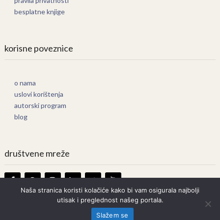
pravila privatnosti
besplatne knjige
korisne poveznice
o nama
uslovi korištenja
autorski program
blog
društvene mreže
Naša stranica koristi kolačiće kako bi vam osigurala najbolji
utisak i preglednost našeg portala.
Knjige Online
Copyright © 2026.
Slažem se
Prava zadržana. Bilo kakvo kopiranje strogo zabranjeno.