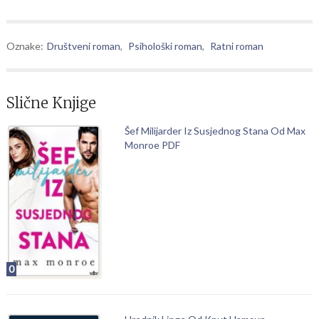
Oznake:
Društveni roman
,
Psihološki roman
,
Ratni roman
Slične Knjige
Šef Milijarder Iz Susjednog Stana Od Max
Monroe PDF
0