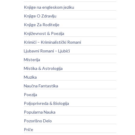
Knjige na engleskom jeziku
Knjige O Zdravlju
Knjige Za Roditelje
Književnost & Poezija
Krimići – Kriminalistički Romani
Ljubavni Romani – Ljubići
Misterija
Mistika & Astrologija
Muzika
Naučna Fantastika
Poezija
Poljoprivreda & Biologija
Popularna Nauka
Pozorišno Delo
Priče