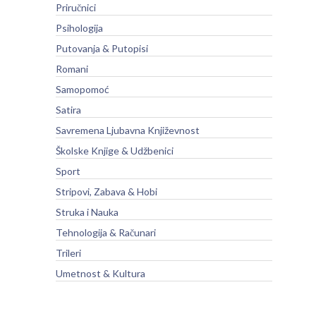
Priručnici
Psihologija
Putovanja & Putopisi
Romani
Samopomoć
Satira
Savremena Ljubavna Književnost
Školske Knjige & Udžbenici
Sport
Stripovi, Zabava & Hobi
Struka i Nauka
Tehnologija & Računari
Trileri
Umetnost & Kultura