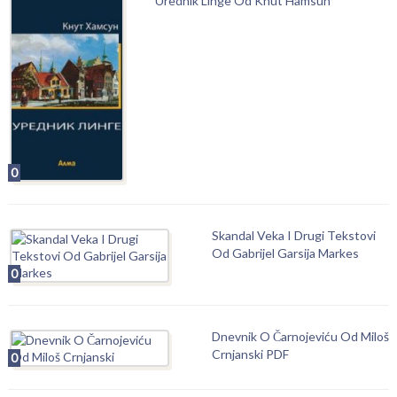
Urednik Linge Od Knut Hamsun
0
Skandal Veka I Drugi Tekstovi
Od Gabrijel Garsija Markes
0
Dnevnik O Čarnojeviću Od Miloš
Crnjanski PDF
0