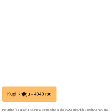
Kupi Knjigu - 4048 rsd
Poštarina (Besplatna isporuka, porudžbina preko 3000din): Srbija 180din Crna Gora,