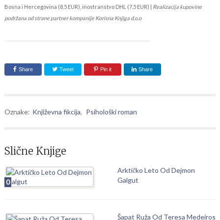
Bosna i Hercegovina (8,5 EUR), inostranstvo DHL (7,5 EUR) |
Realizacija kupovine
podržana od strane partner kompanije Korisna Knjiga d.o.o
Share
Tweet
Pin it
Share
Oznake:
Književna fikcija
,
Psihološki roman
Slične Knjige
Arktičko Leto Od Dejmon
Galgut
0
Šapat Ruža Od Teresa Medeiros