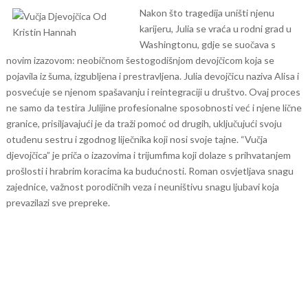
Nakon što tragedija uništi njenu
karijeru, Julia se vraća u rodni grad u
Washingtonu, gdje se suočava s
novim izazovom: neobičnom šestogodišnjom devojčicom koja se
pojavila iz šuma, izgubljena i prestravljena. Julia devojčicu naziva Alisa i
posvećuje se njenom spašavanju i reintegraciji u društvo.
Ovaj proces
ne samo da testira Julijine profesionalne sposobnosti već i njene lične
granice, prisiljavajući je da traži pomoć od drugih, uključujući svoju
otuđenu sestru i zgodnog liječnika koji nosi svoje tajne. “Vučja
djevojčica” je priča o izazovima i trijumfima koji dolaze s prihvatanjem
prošlosti i hrabrim koracima ka budućnosti. Roman osvjetljava snagu
zajednice, važnost porodičnih veza i neuništivu snagu ljubavi koja
prevazilazi sve prepreke.