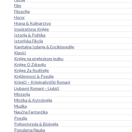
Film
Filozofija
Horor
Hrana & Kulinarstvo
Inspirativne Knjige
Istorija & Politika
Istorijska Fikcija
Kapitalna Izdanja & Enciklopedije
Klasici
Knjige na engleskom jeziku
Knjige O Zdravlju
Knjige Za Roditelje
Književnost & Poezija
Krimići – Kriminalistički Romani
Ljubavni Romani – Ljubići
Misterija
Mistika & Astrologija
Muzika
Naučna Fantastika
Poezija
Poljoprivreda & Biologija
Popularna Nauka