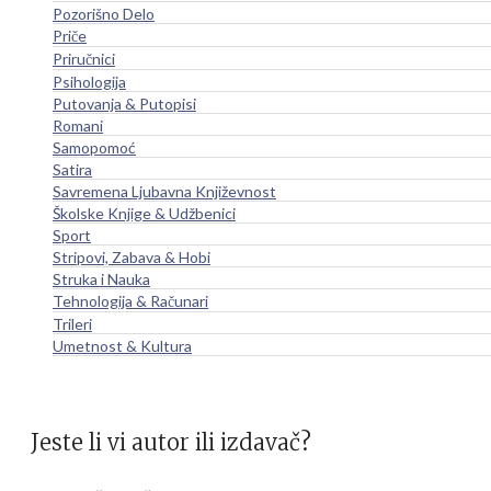
Pozorišno Delo
Priče
Priručnici
Psihologija
Putovanja & Putopisi
Romani
Samopomoć
Satira
Savremena Ljubavna Književnost
Školske Knjige & Udžbenici
Sport
Stripovi, Zabava & Hobi
Struka i Nauka
Tehnologija & Računari
Trileri
Umetnost & Kultura
Jeste li vi autor ili izdavač?