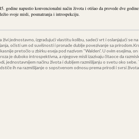
5. godine napustio konvencionalni način života i otišao da provede dve godine 
žio svoje misli, posmatranja i introspekciju.
 živi jednostavno, izgrađujući vlastitu kolibu, sadeći vrt i oslanjajući se n
anja, očisti um od suvišnosti i pronađe dublje povezivanje sa prirodom.
Kro
je kasnije pretočio u zbirku eseja pod nazivom “Walden”. U ovim esejima, on 
za je duboko introspektivna, a njegove misli izazivaju čitaoce da razmisl
irodi, jednostavnijem načinu života i dubljem razmišljanju o svetu oko seb
dstiče ih na razmišljanje o sopstvenom odnosu prema prirodi i svrsi života