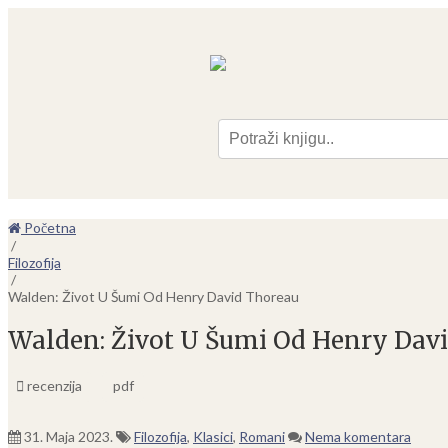
Pre
Početna
/
Filozofija
/
Walden: Život U Šumi Od Henry David Thoreau
Walden: Život U Šumi Od Henry Dav
recenzija
pdf
31. Maja 2023.
Filozofija
,
Klasici
,
Romani
Nema komentara