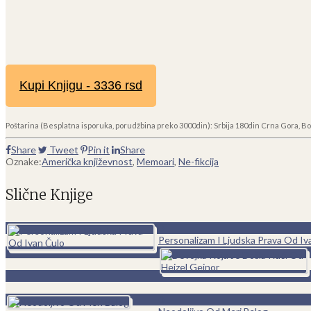
Kupi Knjigu - 3336 rsd
Poštarina (Besplatna isporuka, porudžbina preko 3000din): Srbija 180din Crna Gora, Bo
Share
Tweet
Pin it
Share
Oznake:
Američka književnost
,
Memoari
,
Ne-fikcija
Slične Knjige
0
Personalizam I Ljudska Prava Od Iv
0