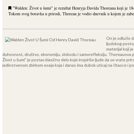
"Walden: Život u šumi" je rezultat Henryja Davida Thoreaua koji je 184
Tokom svog boravka u prirodi, Thoreau je vodio dnevnik u kojem je zabele
On je odlučio da
ljudskog postoj
materijal koji 
duhovnost, društvo, ekonomiju, slobodu i samorefleksiju. Thoreauova pro
Život u šumi” je postao klasično delo koje inspiriše ljude da se vrate pr
jedinstvenom zbirkom eseja koja i danas ima dubok uticaj na čitaoce i po