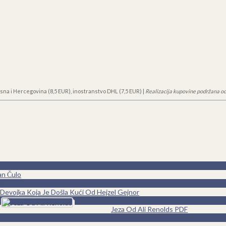
sna i Hercegovina (8,5 EUR), inostranstvo DHL (7,5 EUR) |
Realizacija kupovine podržana od
an Čulo
0
Devojka Koja Je Došla Kući Od Hejzel Gejnor
0
Jeza Od Ali Renolds PDF