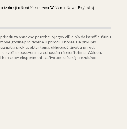
u izolaciji u šumi blizu jezera Walden u Novoj Engleskoj.
a prirodu za osnovne potrebe. Njegov cilj je bio da istraži suštinu
z ove godine provedene u prirodi, Thoreau je prikupio
razmatra širok spektar tema, uključujući život u prirodi,
e o svojim sopstvenim vrednostima i prioritetima.
“Walden:
e. Thoreauov eksperiment sa životom u šumi je rezultirao
.