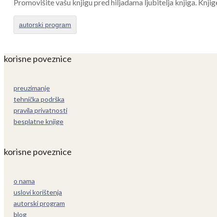
Promovišite vašu knjigu pred hiljadama ljubitelja knjiga. Knjig
autorski program
korisne poveznice
preuzimanje
tehnička podrška
pravila privatnosti
besplatne knjige
korisne poveznice
o nama
uslovi korištenja
autorski program
blog