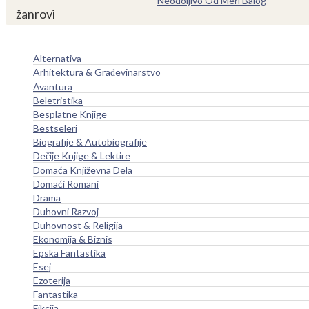
Neodoljivo Od Meri Balog
žanrovi
Alternativa
Arhitektura & Građevinarstvo
Avantura
Beletristika
Besplatne Knjige
Bestseleri
Biografije & Autobiografije
Dečije Knjige & Lektire
Domaća Književna Dela
Domaći Romani
Drama
Duhovni Razvoj
Duhovnost & Religija
Ekonomija & Biznis
Epska Fantastika
Esej
Ezoterija
Fantastika
Fikcija