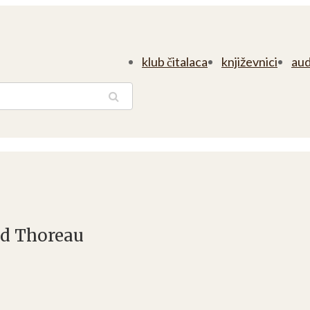
klub čitalaca
književnici
aud
traga
id Thoreau